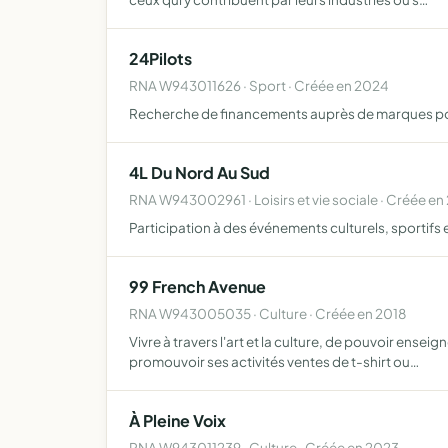
24Pilots
RNA W943011626 · Sport · Créée en 2024
Recherche de financements auprès de marques pour
4L Du Nord Au Sud
RNA W943002961 · Loisirs et vie sociale · Créée en
Participation à des événements culturels, sportifs 
99 French Avenue
RNA W943005035 · Culture · Créée en 2018
Vivre à travers l'art et la culture, de pouvoir ensei
promouvoir ses activités ventes de t-shirt ou…
À Pleine Voix
RNA W943011239 · Culture · Créée en 2023