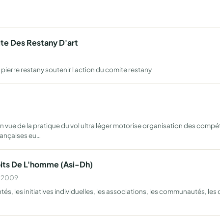
ite Des Restany D'art
 pierre restany soutenir l action du comite restany
e de la pratique du vol ultra léger motorise organisation des compéti
rançaises eu…
roits De L'homme (Asi-Dh)
n 2009
ntés, les initiatives individuelles, les associations, les communautés, le