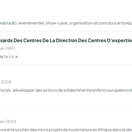
, webradio, évènementiel, show-case, organisation et concours artistiq
ards Des Centres De La Direction Des Centres D'expertise
 en 1990
 l'e.t.c.a
n 2008
urels, développer des actions de solidarité entre enfants européens et 
e en 2004
re et le soutien des micro projets de toute nature en Afrique dans le do