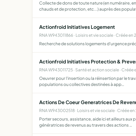
Collecte de dons de toute nature (en numéraire, en 
chauds et de protection, etc...) auprès des popula
Actionfroid Initiatives Logement
RNA W943011866 · Loisirs et vie sociale · Créée en
Recherche de solutions logements d'urgence préc
Actionfroid Initiatives Protection & Preve
RNA W943011725 · Santé et action sociale · Créée
Oeuvrer pour l'insertion ou la réinsertion par le trav
populations ou collectives destinées à app…
Actions De Coeur Generatrices De Reven
RNA W943002518 · Loisirs et vie sociale · Créée en
Porter secours, assistance, aide ici et ailleurs aux 
génératrices de revenus au travers des actions …