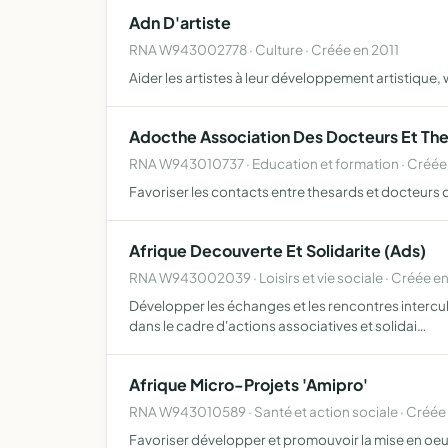
Adn D'artiste
RNA W943002778 · Culture · Créée en 2011
Aider les artistes à leur développement artistique
Adocthe Association Des Docteurs Et Thes
RNA W943010737 · Education et formation · Créée
Favoriser les contacts entre thesards et docteurs de
Afrique Decouverte Et Solidarite (Ads)
RNA W943002039 · Loisirs et vie sociale · Créée e
Développer les échanges et les rencontres intercult
dans le cadre d'actions associatives et solidai…
Afrique Micro-Projets 'Amipro'
RNA W943010589 · Santé et action sociale · Créé
Favoriser développer et promouvoir la mise en oeuv