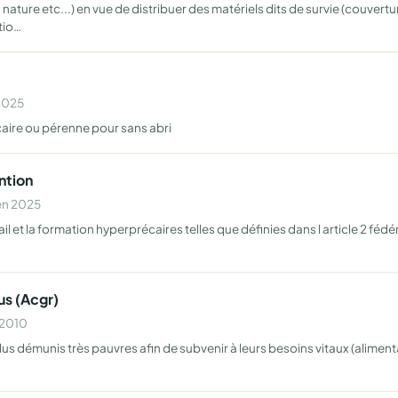
nature etc...) en vue de distribuer des matériels dits de survie (couver
tio…
 2025
aire ou pérenne pour sans abri
ntion
 en 2025
ail et la formation hyperprécaires telles que définies dans l article 2 fédé
us (Acgr)
 2010
plus démunis très pauvres afin de subvenir à leurs besoins vitaux (aliment