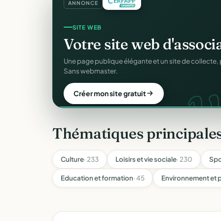
ANNONCE
REÇUS FISCAUX
Vos reçus
CERFA
autom
CER
Générés et envoyés à vos donateurs en un clic, c
officiel n°11580.
Automatiser mes reçus
Thématiques principales
Culture
· 233
Loisirs et vie sociale
· 230
Spo
Education et formation
· 45
Environnement et 