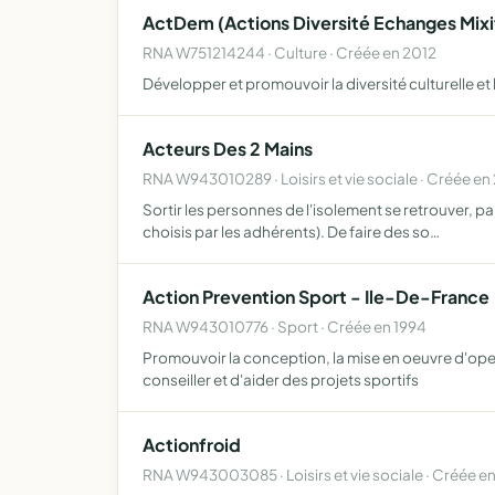
ActDem (Actions Diversité Echanges Mixi
RNA W751214244 · Culture · Créée en 2012
Développer et promouvoir la diversité culturelle et l
Acteurs Des 2 Mains
RNA W943010289 · Loisirs et vie sociale · Créée en
Sortir les personnes de l'isolement se retrouver, pa
choisis par les adhérents). De faire des so…
Action Prevention Sport - Ile-De-France
RNA W943010776 · Sport · Créée en 1994
Promouvoir la conception, la mise en oeuvre d'oper
conseiller et d'aider des projets sportifs
Actionfroid
RNA W943003085 · Loisirs et vie sociale · Créée e