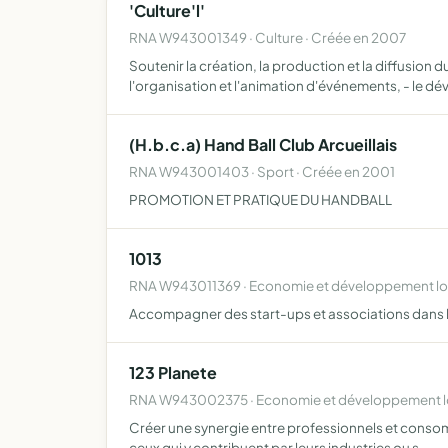
'Culture'l'
RNA W943001349 · Culture · Créée en 2007
Soutenir la création, la production et la diffusion d
l'organisation et l'animation d'événements, - le dé
(H.b.c.a) Hand Ball Club Arcueillais
RNA W943001403 · Sport · Créée en 2001
PROMOTION ET PRATIQUE DU HANDBALL
1013
RNA W943011369 · Economie et développement loc
Accompagner des start-ups et associations dans l
123 Planete
RNA W943002375 · Economie et développement lo
Créer une synergie entre professionnels et consomm
ceux qui y contribuent par leurs industries ou s…