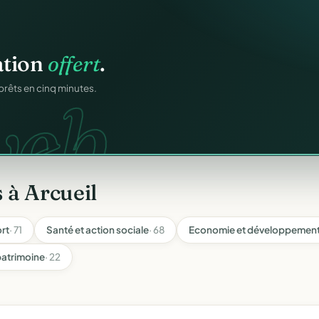
atiques.
FA.
onformes au modèle
 à Arcueil
rt
· 71
Santé et action sociale
· 68
Economie et développement 
patrimoine
· 22