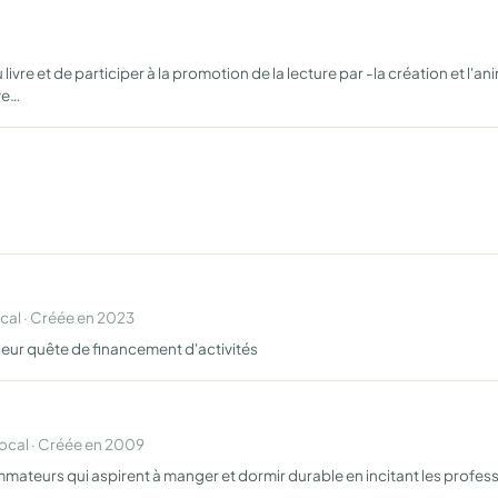
u livre et de participer à la promotion de la lecture par -la création et 
ve…
al · Créée en 2023
eur quête de financement d'activités
cal · Créée en 2009
ateurs qui aspirent à manger et dormir durable en incitant les professi