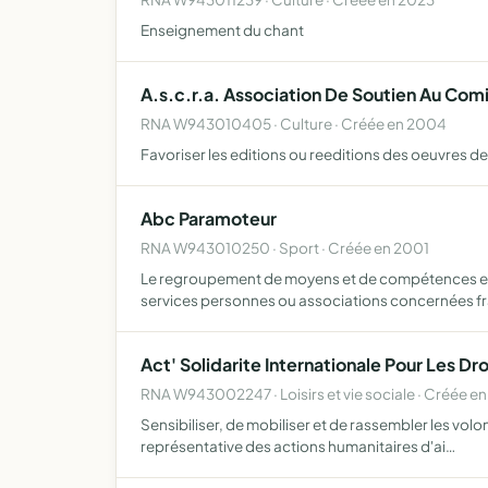
Enseignement du chant
A.s.c.r.a. Association De Soutien Au Com
RNA W943010405 · Culture · Créée en 2004
Favoriser les editions ou reeditions des oeuvres de
Abc Paramoteur
RNA W943010250 · Sport · Créée en 2001
Le regroupement de moyens et de compétences en vu
services personnes ou associations concernées f
Act' Solidarite Internationale Pour Les D
RNA W943002247 · Loisirs et vie sociale · Créée e
Sensibiliser, de mobiliser et de rassembler les volo
représentative des actions humanitaires d'ai…