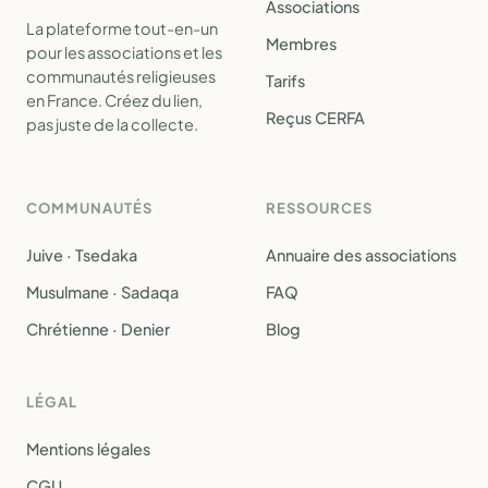
Associations
La plateforme tout-en-un
Membres
pour les associations et les
communautés religieuses
Tarifs
en France. Créez du lien,
Reçus CERFA
pas juste de la collecte.
COMMUNAUTÉS
RESSOURCES
Juive · Tsedaka
Annuaire des associations
Musulmane · Sadaqa
FAQ
Chrétienne · Denier
Blog
LÉGAL
Mentions légales
CGU