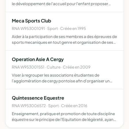
le développement de l'accueil pour l'enfant proposer
toute activité pour la promotion des adhérents
Meca Sports Club
RNA W953001091 · Sport · Créée en 1995
Aider à la participation de ses membres a des épreuves de
sports mecaniques en tout genre et organisation de ses
propres épreuves
Operation Asie A Cergy
RNA W953001551 · Culture · Créée en 2009
Viser à regrouper les associations étudiantes de
l'agglomération de cergy pontoise afin d'organiser un
festival portant sur la culture asiatique
Quintessence Equestre
RNA W953006572 · Sport · Créée en 2016
Enseignement, pratique et promotion de toute discipline
équestre sur le principe de l'Equitation de légèreté, ayant
pour base le respect de l'intégrité physique et moral du