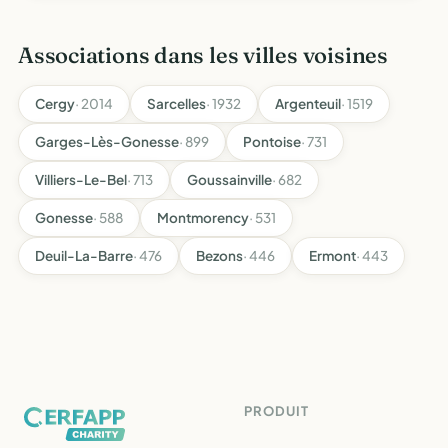
cheval
Associations dans les villes voisines
Cergy
· 2014
Sarcelles
· 1932
Argenteuil
· 1519
Garges-Lès-Gonesse
· 899
Pontoise
· 731
Villiers-Le-Bel
· 713
Goussainville
· 682
Gonesse
· 588
Montmorency
· 531
Deuil-La-Barre
· 476
Bezons
· 446
Ermont
· 443
PRODUIT