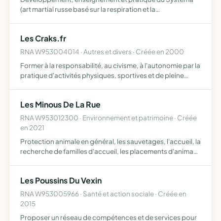
(art martial russe basé sur la respiration et la
décontraction) , ainsi que l'accompagnement, le conseil,
la formation, l'audiovisuel, le coaching dans le domaine
Les Craks.fr
de la c…
RNA W953004014 · Autres et divers · Créée en 2000
Former à la responsabilité, au civisme, à l'autonomie par la
pratique d'activités physiques, sportives et de pleine
nature, d'activités socio-culturelles et coopératives, dans
le cadre d'un fonctionnement démocratique ell…
Les Minous De La Rue
RNA W953012300 · Environnement et patrimoine · Créée
en 2021
Protection animale en général, les sauvetages, l'accueil, la
recherche de familles d'accueil, les placements d'animaux
et plus particulièrement de chats stérilisation des chats de
rue, pour enrayer la prolifération et don…
Les Poussins Du Vexin
RNA W953005966 · Santé et action sociale · Créée en
2015
Proposer un réseau de compétences et de services pour