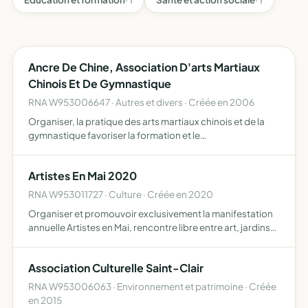
Ancre De Chine, Association D'arts Martiaux
Chinois Et De Gymnastique
RNA W953006647 · Autres et divers · Créée en 2006
Organiser, la pratique des arts martiaux chinois et de la
gymnastique favoriser la formation et le
perfectionnement de ses professeurs, animateurs ou
moniteurs organiser des manifestations entrant dans le
Artistes En Mai 2020
cadre de son act…
RNA W953011727 · Culture · Créée en 2020
Organiser et promouvoir exclusivement la manifestation
annuelle Artistes en Mai, rencontre libre entre art, jardins
et visiteurs le temps d'un week-end à Frémainville
Association Culturelle Saint-Clair
RNA W953006063 · Environnement et patrimoine · Créée
en 2015