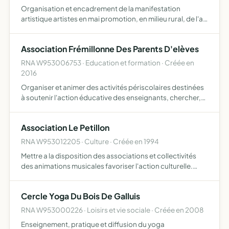
Organisation et encadrement de la manifestation
artistique artistes en mai promotion, en milieu rural, de l'art
dans toutes ses disciplines
Association Frémillonne Des Parents D'elèves
RNA W953006753 · Education et formation · Créée en
2016
Organiser et animer des activités périscolaires destinées
à soutenir l'action éducative des enseignants, chercher,
étudier et réaliser toutes les améliorations désirables aux
conditions matérielles et morales des élèves, …
Association Le Petillon
RNA W953012205 · Culture · Créée en 1994
Mettre a la disposition des associations et collectivités
des animations musicales favoriser l'action culturelle.
promouvoir une radio ouverte dans le Vexin
Cercle Yoga Du Bois De Galluis
RNA W953000226 · Loisirs et vie sociale · Créée en 2008
Enseignement, pratique et diffusion du yoga