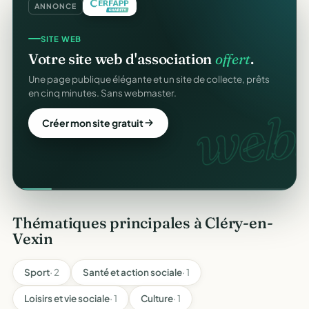
ANNONCE
SITE WEB
Votre site web d'association
offert
.
Une page publique élégante et un site de collecte, prêts
en cinq minutes. Sans webmaster.
web.
Créer mon site gratuit
Thématiques principales à Cléry-en-
Vexin
Sport
· 2
Santé et action sociale
· 1
Loisirs et vie sociale
· 1
Culture
· 1