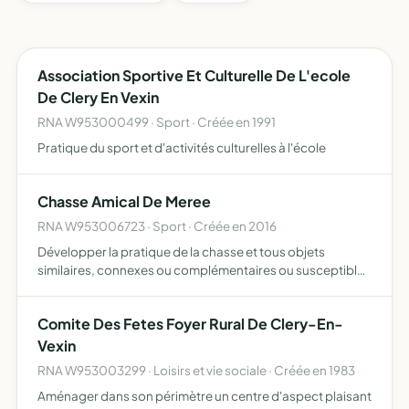
Association Sportive Et Culturelle De L'ecole
De Clery En Vexin
RNA W953000499 · Sport · Créée en 1991
Pratique du sport et d'activités culturelles à l'école
Chasse Amical De Meree
RNA W953006723 · Sport · Créée en 2016
Développer la pratique de la chasse et tous objets
similaires, connexes ou complémentaires ou susceptibles
d' en favoriser la réalisation ou le développement
Comite Des Fetes Foyer Rural De Clery-En-
Vexin
RNA W953003299 · Loisirs et vie sociale · Créée en 1983
Aménager dans son périmètre un centre d'aspect plaisant