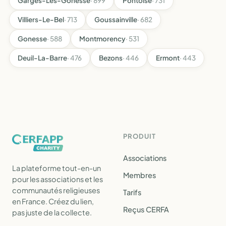
Garges-Lès-Gonesse
· 899
Pontoise
· 731
Villiers-Le-Bel
· 713
Goussainville
· 682
Gonesse
· 588
Montmorency
· 531
Deuil-La-Barre
· 476
Bezons
· 446
Ermont
· 443
PRODUIT
Associations
La plateforme tout-en-un
Membres
pour les associations et les
communautés religieuses
Tarifs
en France. Créez du lien,
Reçus CERFA
pas juste de la collecte.