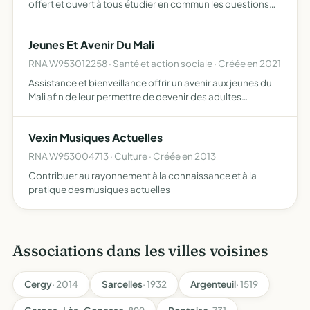
offert et ouvert à tous étudier en commun les questions
d'ordre technique et social intéressant la vie rurale sous
tous ses aspects favoriser la pratique de l'éducat…
Jeunes Et Avenir Du Mali
RNA W953012258 · Santé et action sociale · Créée en 2021
Assistance et bienveillance offrir un avenir aux jeunes du
Mali afin de leur permettre de devenir des adultes
autonomes et responsables contribuer ainsi à des actions
visant à l'amélioration des conditions de vie des enfa…
Vexin Musiques Actuelles
RNA W953004713 · Culture · Créée en 2013
Contribuer au rayonnement à la connaissance et à la
pratique des musiques actuelles
Associations dans les villes voisines
Cergy
· 2014
Sarcelles
· 1932
Argenteuil
· 1519