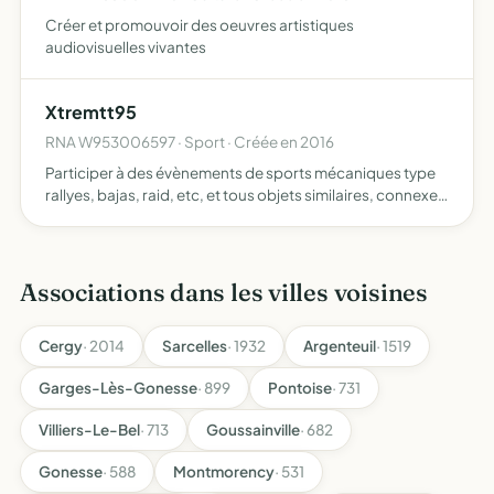
Créer et promouvoir des oeuvres artistiques
audiovisuelles vivantes
Xtremtt95
RNA W953006597 · Sport · Créée en 2016
Participer à des évènements de sports mécaniques type
rallyes, bajas, raid, etc, et tous objets similaires, connexes
ou complémentaires ou susceptibles d'en favoriser la
réalisation ou le développement
Associations dans les villes voisines
Cergy
· 2014
Sarcelles
· 1932
Argenteuil
· 1519
Garges-Lès-Gonesse
· 899
Pontoise
· 731
Villiers-Le-Bel
· 713
Goussainville
· 682
Gonesse
· 588
Montmorency
· 531