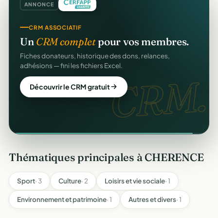
ANNONCE
CRM ASSOCIATIF
Un
CRM complet
pour vos membres.
en ligne
Fiches donateurs, historique des dons, relances,
adhésions — fini les fichiers Excel.
CRM.
Découvrir le CRM gratuit
Thématiques principales à CHERENCE
Sport
· 3
Culture
· 2
Loisirs et vie sociale
· 1
Environnement et patrimoine
· 1
Autres et divers
· 1