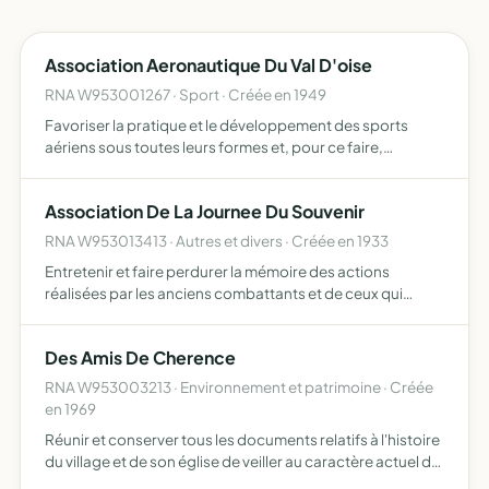
Association Aeronautique Du Val D'oise
RNA W953001267 · Sport · Créée en 1949
Favoriser la pratique et le développement des sports
aériens sous toutes leurs formes et, pour ce faire,
assumer la responsabilité de la gestion des centres et du
matériel qu'elle utilise
Association De La Journee Du Souvenir
RNA W953013413 · Autres et divers · Créée en 1933
Entretenir et faire perdurer la mémoire des actions
réalisées par les anciens combattants et de ceux qui
combattent et décèdent encore aujourd'hui pour la
sauvegarde de la paix en France et dans le monde
Des Amis De Cherence
RNA W953003213 · Environnement et patrimoine · Créée
en 1969
Réunir et conserver tous les documents relatifs à l'histoire
du village et de son église de veiller au caractère actuel de
son urbanisme et par là de le protéger contre des projets