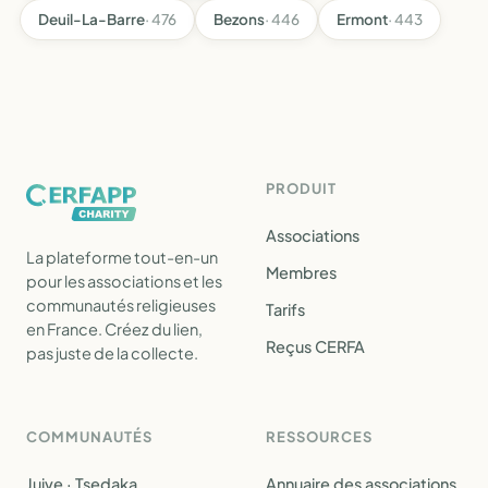
Deuil-La-Barre
· 476
Bezons
· 446
Ermont
· 443
PRODUIT
Associations
La plateforme tout-en-un
Membres
pour les associations et les
communautés religieuses
Tarifs
en France. Créez du lien,
Reçus CERFA
pas juste de la collecte.
COMMUNAUTÉS
RESSOURCES
Juive · Tsedaka
Annuaire des associations