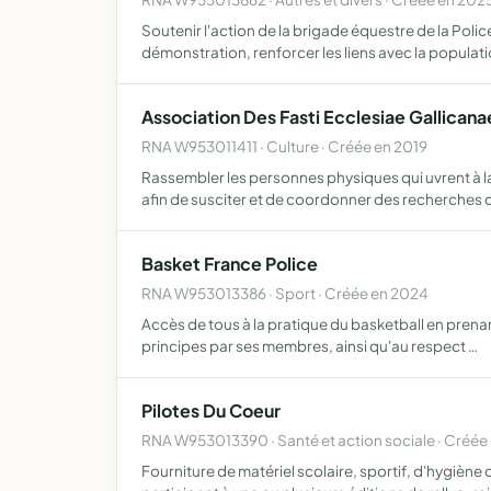
Soutenir l'action de la brigade équestre de la Pol
démonstration, renforcer les liens avec la populati
Association Des Fasti Ecclesiae Gallicana
RNA W953011411 · Culture · Créée en 2019
Rassembler les personnes physiques qui uvrent à la
afin de susciter et de coordonner des recherches 
Basket France Police
RNA W953013386 · Sport · Créée en 2024
Accès de tous à la pratique du basketball en prenan
principes par ses membres, ainsi qu'au respect …
Pilotes Du Coeur
RNA W953013390 · Santé et action sociale · Créée
Fourniture de matériel scolaire, sportif, d'hygièn