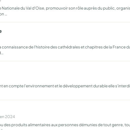
ice Nationale du Val d'Oise, promouvoir son rôle auprès du public, organ
on …
e
 connaissance de l'histoire des cathédrales et chapitres de la France da
d…
t en compte l'environnement et le développement durable elle s'interdit 
 en 2024
e ou des produits alimentaires aux personnes démunies de tout genre, t