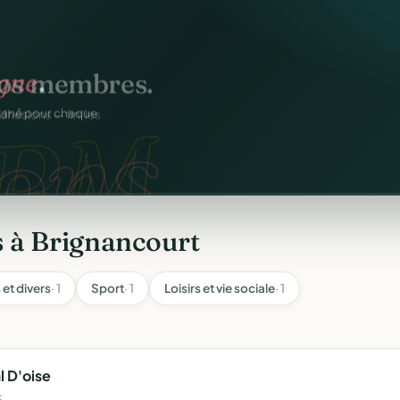
igne
.
ons.
ntané pour chaque
s à Brignancourt
 et divers
· 1
Sport
· 1
Loisirs et vie sociale
· 1
l D'oise
5