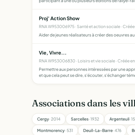
participant à une ou plusieurs éditions de rallye-ra
Proj' Action Show
RNA W953006975 · Santé et action sociale · Créé
Aider de jeunes réalisateurs à créer des oeuvres au
Vie, Vivre...
RNA W953006830 · Loisirs et vie sociale · Créée e
Permettre aux personnes intéressées par une appr
et que cela peut se dire, s'écouter, s'échanger té
Associations dans les vil
Cergy
· 2014
Sarcelles
· 1932
Argenteuil
· 1
Montmorency
· 531
Deuil-La-Barre
· 476
B