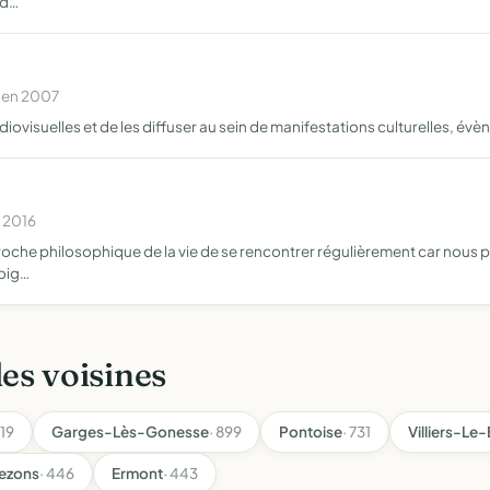
id…
e en 2007
diovisuelles et de les diffuser au sein de manifestations culturelles, é
n 2016
oche philosophique de la vie de se rencontrer régulièrement car nous 
moig…
les voisines
519
Garges-Lès-Gonesse
· 899
Pontoise
· 731
Villiers-Le-
ezons
· 446
Ermont
· 443