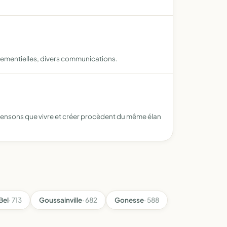
vènementielles, divers communications.
pensons que vivre et créer procèdent du même élan
Bel
· 713
Goussainville
· 682
Gonesse
· 588