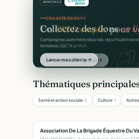
ANNONCE
COLLECTE DE DONS
Collectez des dons
en l
d
Campagnes, paiement sécurisé, reçu fiscal insta
donateur. 100 % gratuit.
Lancer ma collecte
Thématiques principale
Santé et action sociale
· 2
Culture
· 1
Autres
Association De La Brigade Équestre Du Va
RNA W953013862 · Autres et divers · Créée en 202