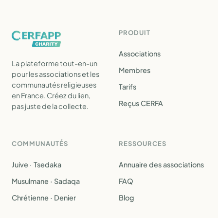
PRODUIT
Associations
La plateforme tout-en-un
Membres
pour les associations et les
communautés religieuses
Tarifs
en France. Créez du lien,
Reçus CERFA
pas juste de la collecte.
COMMUNAUTÉS
RESSOURCES
Juive · Tsedaka
Annuaire des associations
Musulmane · Sadaqa
FAQ
Chrétienne · Denier
Blog