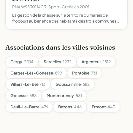
RNA W953011403 · Sport · Créée en 2001
La gestion de la chasse sur le territoire du marais de
frocourt au benefice des habitants des trois communes
suivantes amenucourt - bray-et-lu - fourges
Associations dans les villes voisines
Cergy
· 2014
Sarcelles
· 1932
Argenteuil
· 1519
Garges-Lès-Gonesse
· 899
Pontoise
· 731
Villiers-Le-Bel
· 713
Goussainville
· 682
Gonesse
· 588
Montmorency
· 531
Deuil-La-Barre
· 476
Bezons
· 446
Ermont
· 443