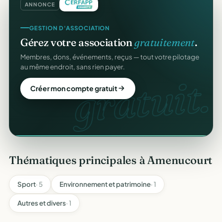
ANNONCE
COLLECTE DE DONS
GESTION D'ASSOCIATION
Collectez des dons
en ligne
.
Gérez votre association
gratuitement
.
Campagnes, paiement sécurisé, reçu fiscal instantané
Membres, dons, événements, reçus — tout votre pilotage
pour chaque donateur. 100 % gratuit.
au même endroit, sans rien payer.
dons
gratuit.
Lancer ma collecte
Créer mon compte gratuit
Thématiques principales à Amenucourt
Sport
· 5
Environnement et patrimoine
· 1
Autres et divers
· 1