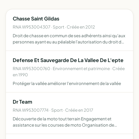
Chasse Saint Gildas
RNA W953004307 · Sport · Créée en 2012
Droit de chasse en commun de ses adhérents ainsi qu'aux
personnes ayant eu au péalable l'autorisation du droit de
chasse du président ou du secrétaire conserver et
protéger le gibier ainsi que la répression du braconnage
Defense Et Sauvegarde De La Vallee De L'epte
RNA W953000760 · Environnement et patrimoine · Créée
en 1990
Protéger la vallée améliorer l'environnement de la vallée
Dr Team
RNA W953007774 · Sport · Créée en 2017
Découverte de la moto tout terrain Engagement et
assistance sur les courses de moto Organisation de
randonnées à motos Organisation de soirées, afin de
réunir les adhérents