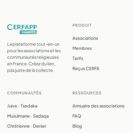
PRODUIT
Associations
La plateforme tout-en-un
Membres
pour les associations et les
communautés religieuses
Tarifs
en France. Créez du lien,
Reçus CERFA
pas juste de la collecte.
COMMUNAUTÉS
RESSOURCES
Juive · Tsedaka
Annuaire des associations
Musulmane · Sadaqa
FAQ
Chrétienne · Denier
Blog