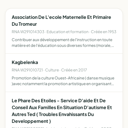
Association De L'ecole Maternelle Et Primaire
Du Tromeur
RNA W291014303 · Education et formation · Créée en 1953
Contribuer aux développement de l'instruction en toute
matière et de l'éducation sous diverses formes (morale,
religieuse, artistique, physique)
Kagbelenka
RNA W291010721 · Culture · Créée en 2017
Promotion de la culture Ouest-Africaine ( danse musique
)avec notamment la promotion artistique en organisant
des cours et des stages de musique et danse, des
spectacles et concerts, la production et la diffusion de
Le Phare Des Etoiles - Service D'aide Et De
disqu…
Conseil Aux Familles En Situation D'autisme Et
Autres Ted ( Troubles Envahissants Du
Developpement )