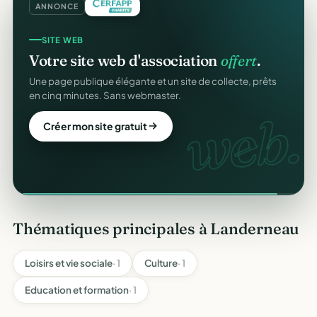
ANNONCE
SITE WEB
Votre site web d'association
offert
.
Une page publique élégante et un site de collecte, prêts
en cinq minutes. Sans webmaster.
web.
Créer mon site gratuit
Thématiques principales à Landerneau
Loisirs et vie sociale
· 1
Culture
· 1
Education et formation
· 1