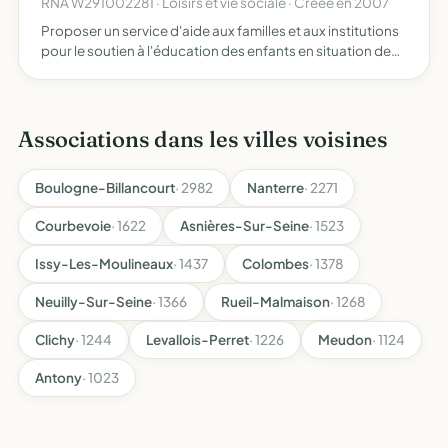
RNA W291002281 · Loisirs et vie sociale · Créée en 2007
Proposer un service d'aide aux familles et aux institutions
pour le soutien à l'éducation des enfants en situation de
troubles spécifiques des apprentissages tels que les TED
(Troubles Envahissants du Développement ) et n…
Associations dans les villes voisines
Boulogne-Billancourt
· 2982
Nanterre
· 2271
Courbevoie
· 1622
Asnières-Sur-Seine
· 1523
Issy-Les-Moulineaux
· 1437
Colombes
· 1378
Neuilly-Sur-Seine
· 1366
Rueil-Malmaison
· 1268
Clichy
· 1244
Levallois-Perret
· 1226
Meudon
· 1124
Antony
· 1023