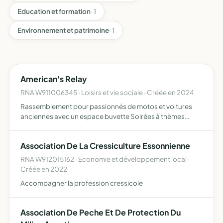
Education et formation
· 1
Environnement et patrimoine
· 1
American's Relay
RNA W911006345 · Loisirs et vie sociale · Créée en 2024
Rassemblement pour passionnés de motos et voitures
anciennes avec un espace buvette Soirées à thèmes
seront proposées Journées de bénévolat pour des
associations caritatives offriront des tours de motos ainsi
Association De La Cressiculture Essonnienne
que des tour…
RNA W912015162 · Economie et développement local ·
Créée en 2022
Accompagner la profession cressicole
Association De Peche Et De Protection Du