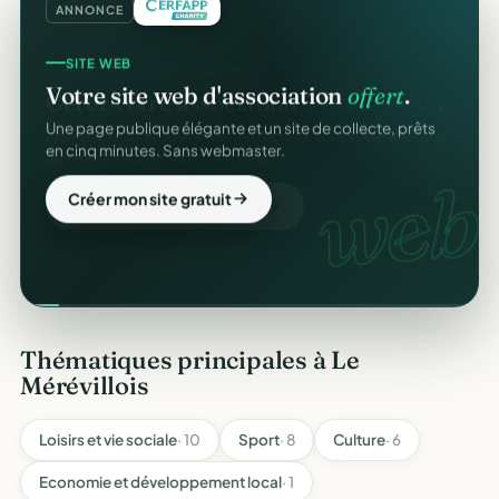
ANNONCE
SITE WEB
Votre site web d'association
offert
.
Une page publique élégante et un site de collecte, prêts
en cinq minutes. Sans webmaster.
web.
Créer mon site gratuit
Thématiques principales à Le
Mérévillois
Loisirs et vie sociale
· 10
Sport
· 8
Culture
· 6
Economie et développement local
· 1