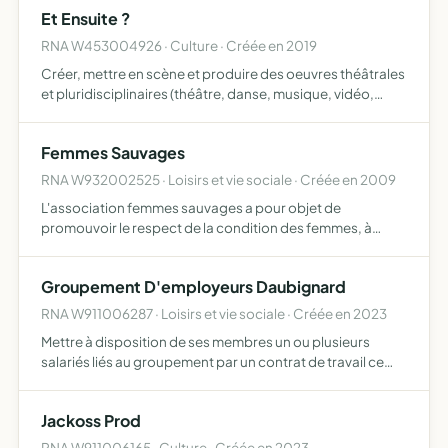
Et Ensuite ?
RNA W453004926 · Culture · Créée en 2019
Créer, mettre en scène et produire des oeuvres théâtrales
et pluridisciplinaires (théâtre, danse, musique, vidéo,
performance, etc ) ainsi que de proposer des actions de
médiation culturelle par le biais d'ateliers d'init…
Femmes Sauvages
RNA W932002525 · Loisirs et vie sociale · Créée en 2009
L'association femmes sauvages a pour objet de
promouvoir le respect de la condition des femmes, à
partir d'une réflexion sur les cultures, les traditions, les
modes, l'histoire et fondée sur les recherches
Groupement D'employeurs Daubignard
scientifiques, …
RNA W911006287 · Loisirs et vie sociale · Créée en 2023
Mettre à disposition de ses membres un ou plusieurs
salariés liés au groupement par un contrat de travail ce
groupement ne peut effectuer que des opérations à but
non lucratif
Jackoss Prod
RNA W911006165 · Culture · Créée en 2023