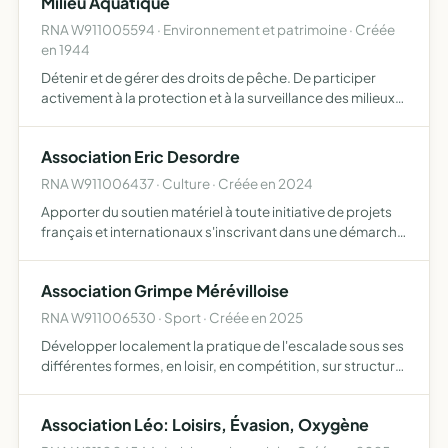
Milieu Aquatique
RNA W911005594 · Environnement et patrimoine · Créée
en 1944
Détenir et de gérer des droits de pêche. De participer
activement à la protection et à la surveillance des milieux
aquatiques et de leur patrimoine piscicole. D'élaborer et
de mettre en uvre un plan de gestion piscicole p…
Association Eric Desordre
RNA W911006437 · Culture · Créée en 2024
Apporter du soutien matériel à toute initiative de projets
français et internationaux s'inscrivant dans une démarche
de création artistique transmettre des savoir-faire relatifs
à écriture, poésie, lectures publiques, rés…
Association Grimpe Mérévilloise
RNA W911006530 · Sport · Créée en 2025
Développer localement la pratique de l'escalade sous ses
différentes formes, en loisir, en compétition, sur structure
artificielle d'escalade ou sur site naturel d'escalade
Association Léo: Loisirs, Évasion, Oxygène