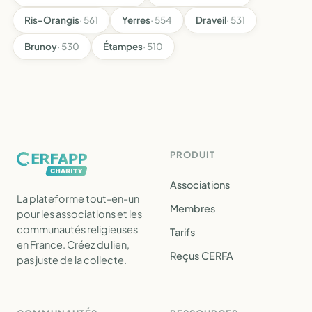
Ris-Orangis
· 561
Yerres
· 554
Draveil
· 531
Brunoy
· 530
Étampes
· 510
PRODUIT
Associations
La plateforme tout-en-un
Membres
pour les associations et les
communautés religieuses
Tarifs
en France. Créez du lien,
Reçus CERFA
pas juste de la collecte.