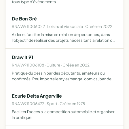
tous type d'événements
De Bon Gré
RNA W911006022 · Loisirs et vie sociale · Créée en 2022
Aider et faciliter la mise en relation de personnes, dans
l'objectif de réaliser des projets nécessitant la relation de
plusieurs personnes et ceci par des moyens humains,
matériels, ou logiciels
Draw It 91
RNA W911006108 · Culture · Créée en 2022
Pratique du dessin par des débutants, amateurs ou
confirmés. Peu importe le style (manga, comics, bande
dessinée ) ou la méthode(papier ou numérique). Le but
étant de se réunir et dessiner autour d'un
Ecurie Delta Angerville
thème/personnage à f…
RNA W911006472 · Sport · Créée en 1975
Faciliter l'acces a la competition automobile et organiser
la pratique.