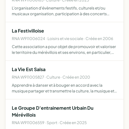
L'organisation d'évènements festifs, culturels et/ou
musicaux organisation, participation à des concerts
et/ou festivités musicales
La Festivilloise
RNA W911006024 · Loisirs et vie sociale · Créée en 2006
Cette association a pour objet de promouvoir et valoriser
le territoire du mérévillois et ses environs, en particulier,
organiser des fêtes et spectacles, ainsi que des
manifestations culturelles
La Vie Est Salsa
RNA W911005827 · Culture · Créée en 2020
Apprendre à danser et à bouger en accord avec la
musique partager et transmettre la culture, la musique et
les danses cubaines développer le sens des rythmes et
des instruments
Le Groupe D'entrainement Urbain Du
Mérévillois
RNA W911006559 · Sport · Créée en 2025