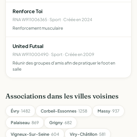
acheminant du matériel solidaire dans des écoles
Renforce Toi
défavorisées d…
RNA W911006365 · Sport · Créée en 2024
Renforcement musculaire
United Futsal
RNA W911000490 · Sport · Créée en 2009
Réunir des groupes d'amis afin de pratiquer le foot en
salle
Associations dans les villes voisines
Évry
· 1482
Corbeil-Essonnes
· 1258
Massy
· 937
Palaiseau
· 869
Grigny
· 682
Vigneux-Sur-Seine
· 604
Viry-Châtillon
· 581