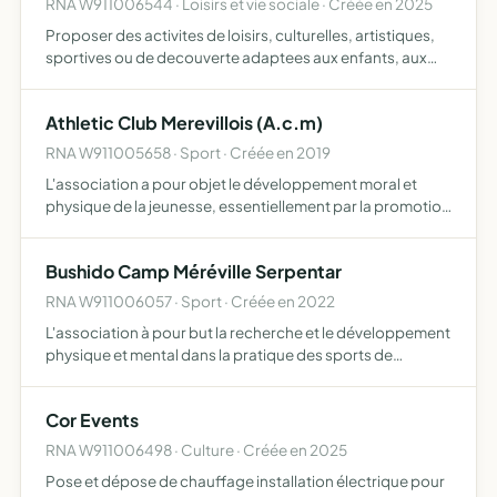
RNA W911006544 · Loisirs et vie sociale · Créée en 2025
Proposer des activites de loisirs, culturelles, artistiques,
sportives ou de decouverte adaptees aux enfants, aux
adolescents et aux personnes en situation de handicap,
offrir des temps de repit et de soutien aux familles…
Athletic Club Merevillois (A.c.m)
RNA W911005658 · Sport · Créée en 2019
L'association a pour objet le développement moral et
physique de la jeunesse, essentiellement par la promotion
et le développement des diverses disciplines de
l'athlétisme, tant sur le plan régional que national,
Bushido Camp Méréville Serpentar
l'organi…
RNA W911006057 · Sport · Créée en 2022
L'association à pour but la recherche et le développement
physique et mental dans la pratique des sports de
combats. L'association se donne tout moyen pour
parvenir à ces objectifs, notamment pour l'organisation
Cor Events
ou la par…
RNA W911006498 · Culture · Créée en 2025
Pose et dépose de chauffage installation électrique pour