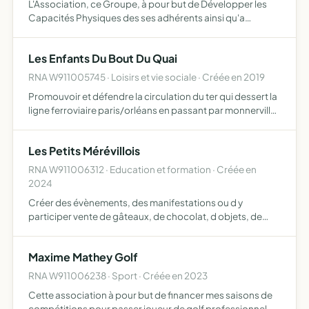
L'Association, ce Groupe, à pour but de Développer les
Capacités Physiques des ses adhérents ainsi qu'a
apprendre les déplacements en milieu urbain
(principalement) avec Rapidité et Efficacité, en utilisant
Les Enfants Du Bout Du Quai
plusieurs Spor…
RNA W911005745 · Loisirs et vie sociale · Créée en 2019
Promouvoir et défendre la circulation du ter qui dessert la
ligne ferroviaire paris/orléans en passant par monnerville
entraide entre membres développer les activités
associatives, culturelles et rurales animer l'associat…
Les Petits Mérévillois
RNA W911006312 · Education et formation · Créée en
2024
Créer des évènements, des manifestations ou d y
participer vente de gâteaux, de chocolat, d objets, de
soirées, de kermesse, d animations sportives ou
culturelles, de vide grenier, bourses diverses, événements
Maxime Mathey Golf
festifs rep…
RNA W911006238 · Sport · Créée en 2023
Cette association à pour but de financer mes saisons de
compétitions pour passer joueur de golf professionnel