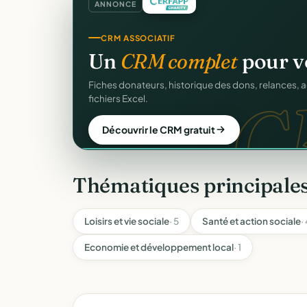
ANNONCE
GESTION D'ASSOCIATION
Gérez votre associatio
gra
Membres, dons, événements, reçus — tout votre p
sans rien payer.
Créer mon compte gratuit
Thématiques principale
Loisirs et vie sociale
· 5
Santé et action sociale
·
Economie et développement local
· 1