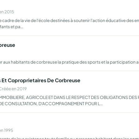
en 2015
cadre de la vie de l'école destinées à soutenir l'action éducative des e
fants et pa…
rbreuse
r aux habitants de corbreuse la pratique des sports et la participation a 
s Et Coproprietaires De Corbreuse
Créée en 2019
IMMOBILIERE, AGRICOLE ET DANS LE RESPECT DES OBLIGATIONS DES
 DE CONSULTATION, D'ACCOMPAGNEMENT POUR L…
en 1995
ments de leur existence toute famille ou personne habitant dans les com