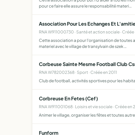
pour ce faire elle assure le responsabilité materi…
Association Pour Les Echanges Et L'amiti
RNA W911000730 · Santé et action sociale · Créée
Cette association a pour l'organisation de toutes 
materiel avec le village de transylvain de szek …
Corbeuse Sainte Mesme Football Club C
RNA W782002368 · Sport · Créée en 2011
Club de football, activités sportives pour les hab
Corbreuse En Fetes (Cef)
RNA W911001068 · Loisirs et vie sociale · Créée en 
Animer le village, organiser les fêtes et toutes aut
Funform