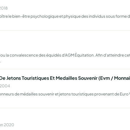
 2018
roître le bien-être psychologique et physique des individus sous forme d
et/ou la convalescence des équidés d'AGM Équitation. Afin d'atteindre ce
…
e Jetons Touristiques Et Medailles Souvenir (Evm / Monnai
n 2004
ectionneurs de médailles souvenir et jetons touristiques provenant de Eur
 en 2020