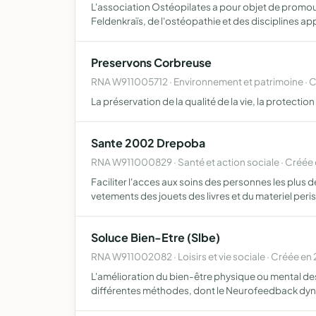
L'association Ostéopilates a pour objet de promouv
Feldenkraïs, de l'ostéopathie et des disciplines a
Preservons Corbreuse
RNA W911005712 · Environnement et patrimoine · 
La préservation de la qualité de la vie, la protecti
Sante 2002 Drepoba
RNA W911000829 · Santé et action sociale · Créée
Faciliter l'acces aux soins des personnes les plus 
vetements des jouets des livres et du materiel peri
Soluce Bien-Etre (Slbe)
RNA W911002082 · Loisirs et vie sociale · Créée en
L'amélioration du bien-être physique ou mental des
différentes méthodes, dont le Neurofeedback d