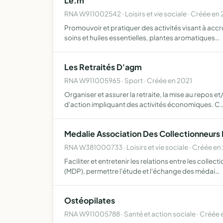
Le.m
RNA W911002542 · Loisirs et vie sociale · Créée en
Promouvoir et pratiquer des activités visant à acc
soins et huiles essentielles, plantes aromatiques…
Les Retraités D'agm
RNA W911005965 · Sport · Créée en 2021
Organiser et assurer la retraite, la mise au repos 
d'action impliquant des activités économiques. C
Medalie Association Des Collectionneurs D
RNA W381000733 · Loisirs et vie sociale · Créée e
Faciliter et entretenir les relations entre les coll
(MDP), permettre l'étude et l'échange des médai…
Ostéopilates
RNA W911005788 · Santé et action sociale · Créée