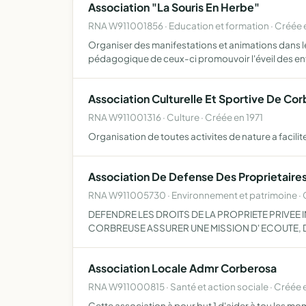
Association "La Souris En Herbe"
RNA W911001856 · Education et formation · Créée 
Organiser des manifestations et animations dans le 
pédagogique de ceux-ci promouvoir l'éveil des en
Association Culturelle Et Sportive De Co
RNA W911001316 · Culture · Créée en 1971
Organisation de toutes activites de nature a facilite
Association De Defense Des Proprietaire
RNA W911005730 · Environnement et patrimoine · 
DEFENDRE LES DROITS DE LA PROPRIETE PRIVEE 
CORBREUSE ASSURER UNE MISSION D' ECOUTE,
Association Locale Admr Corberosa
RNA W911000815 · Santé et action sociale · Créée 
Cette association à pour but 1 d'aider à tou les mo