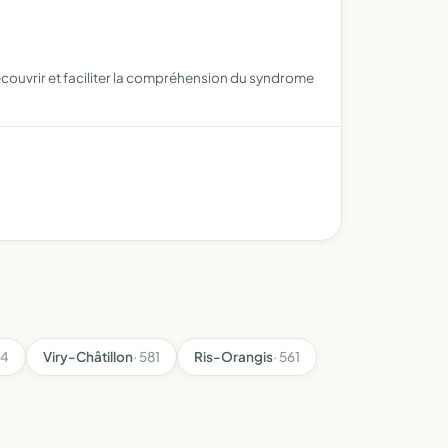
écouvrir et faciliter la compréhension du syndrome
04
Viry-Châtillon
· 581
Ris-Orangis
· 561