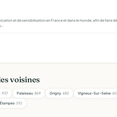
tion et de sensibilisation en France et dans le monde, afin de faire d
u…
les voisines
y
· 937
Palaiseau
· 869
Grigny
· 682
Vigneux-Sur-Seine
· 6
Étampes
· 510