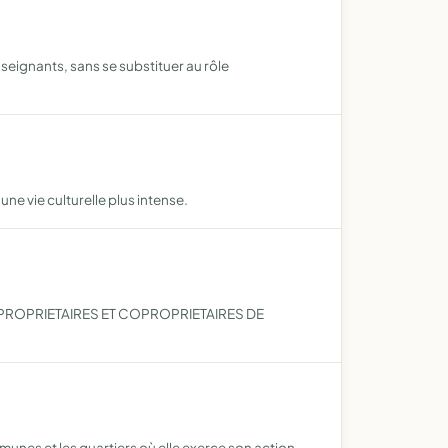
nseignants, sans se substituer au rôle
une vie culturelle plus intense.
 PROPRIETAIRES ET COPROPRIETAIRES DE
munes et les quartiers où elle exerce son action