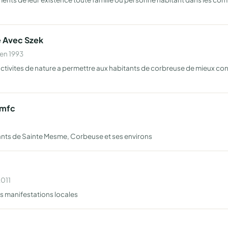
e Avec Szek
 en 1993
activites de nature a permettre aux habitants de corbreuse de mieux con
smfc
itants de Sainte Mesme, Corbeuse et ses environs
2011
res manifestations locales