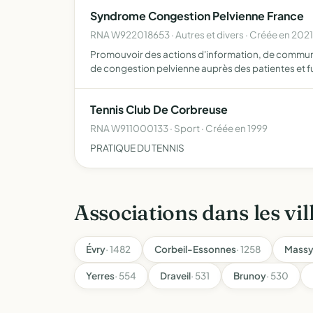
Syndrome Congestion Pelvienne France
RNA W922018653 · Autres et divers · Créée en 2021
Promouvoir des actions d'information, de communica
de congestion pelvienne auprès des patientes et f
Tennis Club De Corbreuse
RNA W911000133 · Sport · Créée en 1999
PRATIQUE DU TENNIS
Associations dans les vil
Évry
· 1482
Corbeil-Essonnes
· 1258
Mass
Yerres
· 554
Draveil
· 531
Brunoy
· 530