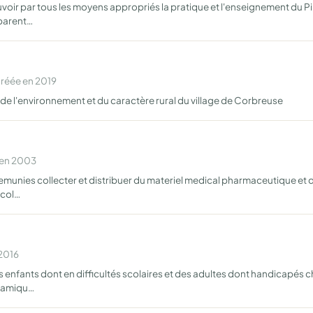
oir par tous les moyens appropriés la pratique et l'enseignement du Pil
pparent…
Créée en 2019
on de l'environnement et du caractère rural du village de Corbreuse
 en 2003
demunies collecter et distribuer du materiel medical pharmaceutique et d
scol…
 2016
 enfants dont en difficultés scolaires et des adultes dont handicapés ch
ynamiqu…