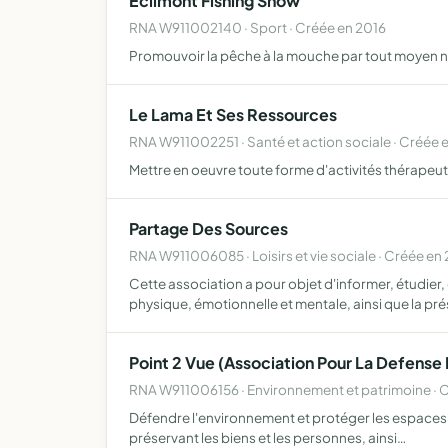
Eclimont Fishing Show
RNA W911002140 · Sport · Créée en 2016
Promouvoir la pêche à la mouche par tout moyen né
Le Lama Et Ses Ressources
RNA W911002251 · Santé et action sociale · Créée 
Mettre en oeuvre toute forme d'activités thérapeutiq
Partage Des Sources
RNA W911006085 · Loisirs et vie sociale · Créée en
Cette association a pour objet d'informer, étudier
physique, émotionnelle et mentale, ainsi que la pr
Point 2 Vue (Association Pour La Defense 
RNA W911006156 · Environnement et patrimoine · 
Défendre l'environnement et protéger les espaces na
préservant les biens et les personnes, ainsi…