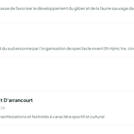
sse de favoriser le développement du gibier et de la faune sauvage dans 
…
 du sud essonne par l'organisation de spectacle vivant (th mjmc tre, cine
Et D'arrancourt
979
ifestations et festivités à caractère sportif et culturel