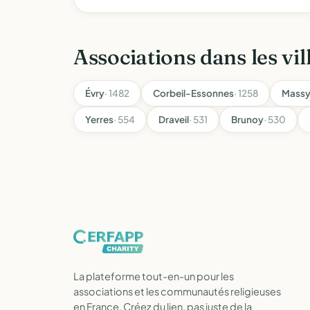
Associations dans les vil
Évry
· 1482
Corbeil-Essonnes
· 1258
Mass
Yerres
· 554
Draveil
· 531
Brunoy
· 530
La plateforme tout-en-un pour les
associations et les communautés religieuses
en France. Créez du lien, pas juste de la