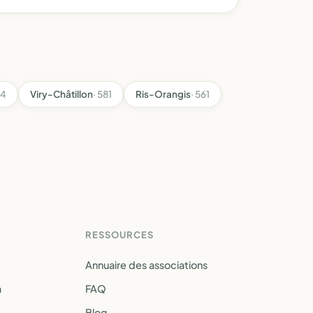
04
Viry-Châtillon
· 581
Ris-Orangis
· 561
RESSOURCES
Annuaire des associations
a
FAQ
Blog