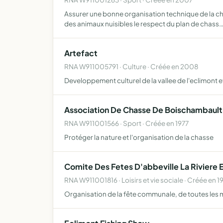
Assurer une bonne organisation technique de la cha
des animaux nuisibles le respect du plan de chass
Artefact
RNA W911005791 · Culture · Créée en 2008
Developpement culturel de la vallee de l'eclimont et
Association De Chasse De Boischambault
RNA W911001566 · Sport · Créée en 1977
Protéger la nature et l'organisation de la chasse
Comite Des Fetes D'abbeville La Riviere 
RNA W911001816 · Loisirs et vie sociale · Créée en 1
Organisation de la fête communale, de toutes les man