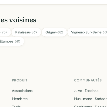
les voisines
y
· 937
Palaiseau
· 869
Grigny
· 682
Vigneux-Sur-Seine
· 6
Étampes
· 510
PRODUIT
COMMUNAUTÉS
Associations
Juive · Tsedaka
Membres
Musulmane · Sadaq
Tarifs
Chrétienne · Denier