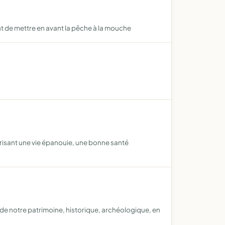
t de mettre en avant la pêche à la mouche
orisant une vie épanouie, une bonne santé
e de notre patrimoine, historique, archéologique, en