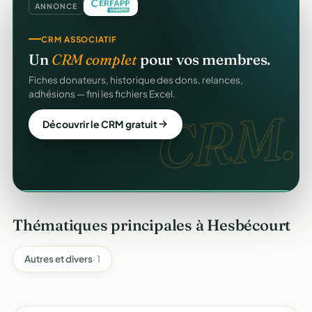
ANNONCE
CRM ASSOCIATIF
COLLECTE DE DONS
Un
CRM complet
pour vos membres.
Collectez des dons
en ligne
.
Fiches donateurs, historique des dons, relances,
Campagnes, paiement sécurisé, reçu fiscal instantané
adhésions — fini les fichiers Excel.
pour chaque donateur. 100 % gratuit.
dons
CRM.
Découvrir le CRM gratuit
Lancer ma collecte
Thématiques principales à Hesbécourt
Autres et divers
· 1