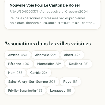
Nouvelle Voie Pour Le Canton De Roisel
RNA W804000379 · Autres et divers · Créée en 2004
Réunir les personnes intéressées par les problèmes
politiques, économiques, sociaux et culturels du canton
de Roisel, et désireuses d'y apporter des solutions dans
un esprit social et libéral
Associations dans les villes voisines
Amiens
· 7861
Abbeville
· 999
Albert
· 425
Péronne
· 400
Montdidier
· 269
Doullens
· 251
Ham
· 235
Corbie
· 226
Saint-Valery-Sur-Somme
· 206
Roye
· 187
Friville-Escarbotin
· 183
Longueau
· 181