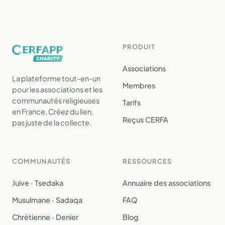
PRODUIT
Associations
La plateforme tout-en-un
Membres
pour les associations et les
communautés religieuses
Tarifs
en France. Créez du lien,
Reçus CERFA
pas juste de la collecte.
COMMUNAUTÉS
RESSOURCES
Juive · Tsedaka
Annuaire des associations
Musulmane · Sadaqa
FAQ
Chrétienne · Denier
Blog