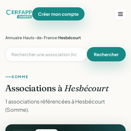
Créer mon compte
Annuaire
›
Hauts-de-France
›
Hesbécourt
Rechercher
SOMME
Associations à
Hesbécourt
1 associations référencées à Hesbécourt
(Somme).