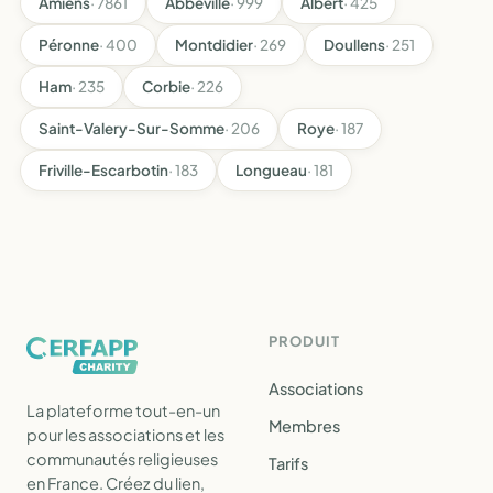
Amiens
· 7861
Abbeville
· 999
Albert
· 425
Péronne
· 400
Montdidier
· 269
Doullens
· 251
Ham
· 235
Corbie
· 226
Saint-Valery-Sur-Somme
· 206
Roye
· 187
Friville-Escarbotin
· 183
Longueau
· 181
PRODUIT
Associations
La plateforme tout-en-un
Membres
pour les associations et les
communautés religieuses
Tarifs
en France. Créez du lien,