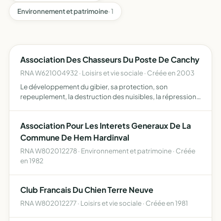
Environnement et patrimoine
· 1
Association Des Chasseurs Du Poste De Canchy
RNA W621004932 · Loisirs et vie sociale · Créée en 2003
Le développement du gibier, sa protection, son
repeuplement, la destruction des nuisibles, la répression
du bracommage et l'exploitation rationnelle de la chasse
sur les territoires où l'association possédera le droit de …
Association Pour Les Interets Generaux De La
Commune De Hem Hardinval
RNA W802012278 · Environnement et patrimoine · Créée
en 1982
Club Francais Du Chien Terre Neuve
RNA W802012277 · Loisirs et vie sociale · Créée en 1981