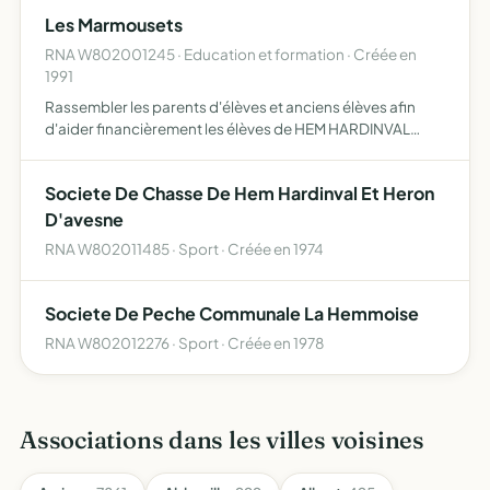
Les Marmousets
RNA W802001245 · Education et formation · Créée en
1991
Rassembler les parents d'élèves et anciens élèves afin
d'aider financièrement les élèves de HEM HARDINVAL
scolarisés dans le regroupement pédagogique HEM
HARDINVAL, GEZAINCOURT
Societe De Chasse De Hem Hardinval Et Heron
D'avesne
RNA W802011485 · Sport · Créée en 1974
Societe De Peche Communale La Hemmoise
RNA W802012276 · Sport · Créée en 1978
Associations dans les villes voisines