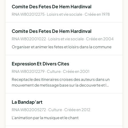
Comite Des Fetes De Hem Hardinval
RNA W802012275 · Loisirs et vie sociale · Créée en 1978
Comite Des Fetes De Hem Hardinval
RNA W802001022 · Loisirs et vie sociale · Créée en 2004
Organiser et animer les fetes et loisirs dans la commune
Expression Et Divers Cites
RNA W802012279 · Culture · Créée en 2001
Receptacle des itineraires croises des auteurs dans un
mouvement de metissage base sur la decouverte et l
enrichissement mutuels promouvoir tout acte d echange
entre les differentes cultures et civilisations base sur le r…
La Bandap'art
RNA W802005272 · Culture · Créée en 2012
L'animation par la musique et le chant