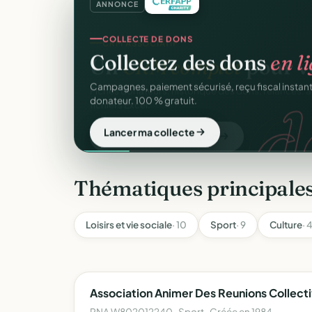
ANNONCE
COLLECTE DE DONS
Collectez des dons
en l
d
Campagnes, paiement sécurisé, reçu fiscal insta
donateur. 100 % gratuit.
Lancer ma collecte
Thématiques principale
Loisirs et vie sociale
· 10
Sport
· 9
Culture
· 
Association Animer Des Reunions Collectiv
RNA W802012240 · Sport · Créée en 1984