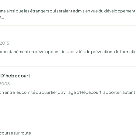
ne ainsi que les étrangers qui seraient admis en vue du développement d
on…
 2015
omentanément en développant des activités de prévention, de formation e
e D'hebecourt
n 2008
on entre les comité du quartier du village d'Hébécourt, apporter, autant q
course sur route