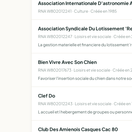
Association Internationale D'astronomie
RNA W802012241 · Culture · Créée en 1985
Association Syndicale Du Lotissement 'Re
RNA W802012247 · Loisirs et vie sociale · Créée e
La gestion materielle et financiere du lotissement 'r
Bien Vivre Avec Son Chien
RNA W802017673 · Loisirs et vie sociale · Créée en 
Favoriser l'insertion sociale du chien dans notre so
Clef Do
RNA W802012243 · Loisirs et vie sociale · Créée en
L accueil et l hebergement de groupes ou personnes
Club Des Amienois Casques Cac 80