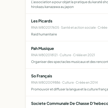
L'association a pour objet la pratique du karaté sho
hirokazu kanazawa au japon
Les Picards
RNA W802017605 · Santé et action sociale · Créée
Raid humanitaire
Pah Musique
RNA W802018121 · Culture · Créée en 2021
Organiser des spectacles musicaux et des rencontr
So Français
RNA W802009886 · Culture · Créée en 2014
Promouvoir et diffuser la langue et la culture fran
Societe Communale De Chasse D'hebeco