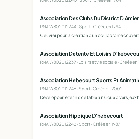
Association Des Clubs Du District D Ami
RNA W802012244 · Sport · Créée en 1994
Oeuvrer pour la creation d un boulodrome couvert d
Association Detente Et Loisirs D'hebecou
RNA W802012239 · Loisirs et vie sociale · Créée en 
Association Hebecourt Sports Et Animati
RNA W802012246 · Sport · Créée en 2002
Developper le tennis de table ainsi que divers jeux 
Association Hippique D'hebecourt
RNA W802012242 · Sport · Créée en 1987