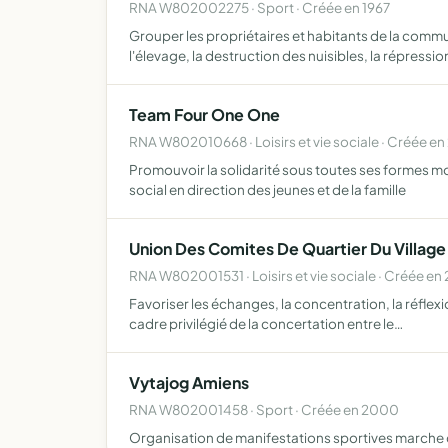
RNA W802002275 · Sport · Créée en 1967
Grouper les propriétaires et habitants de la commu
l'élevage, la destruction des nuisibles, la répressi
Team Four One One
RNA W802010668 · Loisirs et vie sociale · Créée en
Promouvoir la solidarité sous toutes ses formes m
social en direction des jeunes et de la famille
Union Des Comites De Quartier Du Villag
RNA W802001531 · Loisirs et vie sociale · Créée e
Favoriser les échanges, la concentration, la réflexi
cadre privilégié de la concertation entre le…
Vytajog Amiens
RNA W802001458 · Sport · Créée en 2000
Organisation de manifestations sportives marche 