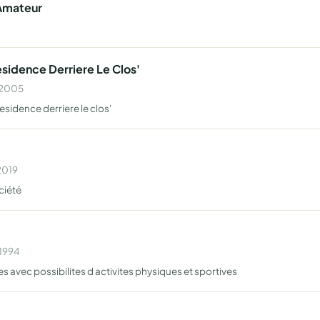
 Amateur
sidence Derriere Le Clos'
n 2005
esidence derriere le clos'
2019
ciété
 1994
 avec possibilites d activites physiques et sportives