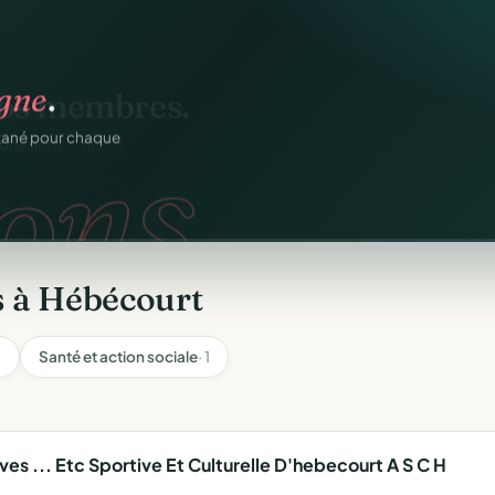
igne
.
ons.
ntané pour chaque
s à Hébécourt
4
Santé et action sociale
· 1
es ... Etc Sportive Et Culturelle D'hebecourt A S C H