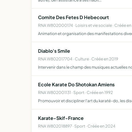
Comite Des Fetes D Hebecourt
RNA W802000174 · Loisirs et vie sociale · Créée en
Animation et organisation des manifestations diverse
Diablo's Smile
RNA W802017704 · Culture · Créée en 2019
Intervenir dans le champ des musiques actuelle
Ecole Karate Do Shotokan Amiens
RNA W802001131 · Sport · Créée en 1992
Promouvoir et discipliner l'art du karaté-do, les di
Karate-Skif-France
RNA W802018897 · Sport · Créée en 2024