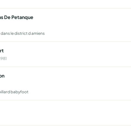
ens De Petanque
ans le district d amiens
rt
1981
on
billard babyfoot