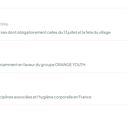
 1996
s dont obligatoirement celles du 13 juillet et la fete du village
s notamment en faveur du groupe ORANGE YOUTH
sciplines associées et l'hygiène corporelle en France