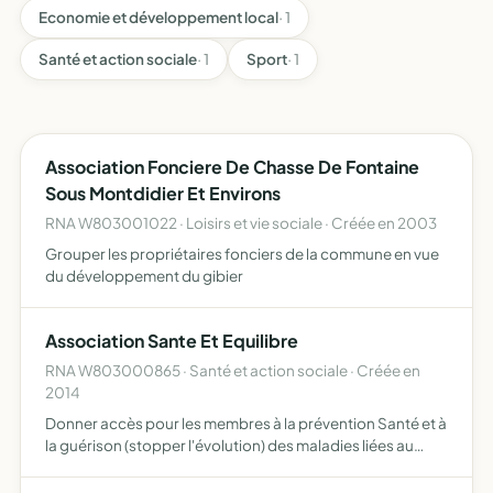
Economie et développement local
· 1
Santé et action sociale
· 1
Sport
· 1
Association Fonciere De Chasse De Fontaine
Sous Montdidier Et Environs
RNA W803001022 · Loisirs et vie sociale · Créée en 2003
Grouper les propriétaires fonciers de la commune en vue
du développement du gibier
Association Sante Et Equilibre
RNA W803000865 · Santé et action sociale · Créée en
2014
Donner accès pour les membres à la prévention Santé et à
la guérison (stopper l'évolution) des maladies liées au
métabolisme, non remboursés à ce jour par le système de
sécurité sociale c'est une prise en charge globale e…