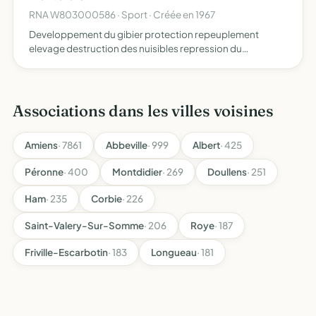
RNA W803000586 · Sport · Créée en 1967
Developpement du gibier protection repeuplement
elevage destruction des nuisibles repression du
braconnage exploitation rationnelle de la chasse.
Associations dans les villes voisines
Amiens
· 7861
Abbeville
· 999
Albert
· 425
Péronne
· 400
Montdidier
· 269
Doullens
· 251
Ham
· 235
Corbie
· 226
Saint-Valery-Sur-Somme
· 206
Roye
· 187
Friville-Escarbotin
· 183
Longueau
· 181