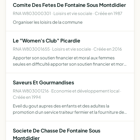
Comite Des Fetes De Fontaine Sous Montdidier
RNA W803000301 · Loisirs et vie sociale · Créée en 1987
Organiser les loisirs de la commune
Le "Women's Club" Picardie
RNA W803001655 · Loisirs et vie sociale · Créée en 2016
Apporter son soutien financier et moral aux femmes
seules en difficulté apporter son soutien financier et moral
aux enfants atteints par la maladie ou le handicap et à leur
famille proche apporter un soutien moral et fina…
Saveurs Et Gourmandises
RNA W803001216 · Economie et développement local ·
Créée en 1994
Eveil du gout aupres des enfants et des adultes la
promotion d un service traiteur fermier et la fourniture de
services aupres des adherents repas cours diverses
animations conseils
Societe De Chasse De Fontaine Sous
Montdidier