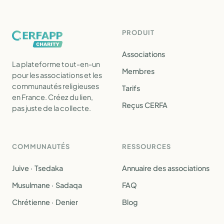
PRODUIT
Associations
La plateforme tout-en-un
Membres
pour les associations et les
communautés religieuses
Tarifs
en France. Créez du lien,
Reçus CERFA
pas juste de la collecte.
COMMUNAUTÉS
RESSOURCES
Juive · Tsedaka
Annuaire des associations
Musulmane · Sadaqa
FAQ
Chrétienne · Denier
Blog