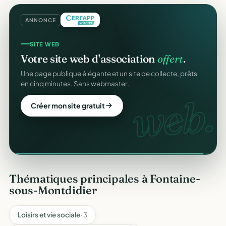
ANNONCE
SITE WEB
COLLECTE DE DONS
Votre site web d'association
offert
.
Collectez des dons
en ligne
.
Une page publique élégante et un site de collecte, prêts
Campagnes, paiement sécurisé, reçu fiscal instantané
en cinq minutes. Sans webmaster.
pour chaque donateur. 100 % gratuit.
web.
dons
Créer mon site gratuit
Lancer ma collecte
Thématiques principales à Fontaine-
sous-Montdidier
Loisirs et vie sociale
· 3