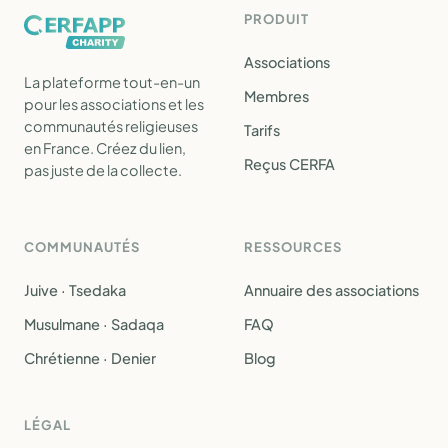
PRODUIT
Associations
La plateforme tout-en-un
Membres
pour les associations et les
communautés religieuses
Tarifs
en France. Créez du lien,
Reçus CERFA
pas juste de la collecte.
COMMUNAUTÉS
RESSOURCES
Juive · Tsedaka
Annuaire des associations
Musulmane · Sadaqa
FAQ
Chrétienne · Denier
Blog
LÉGAL