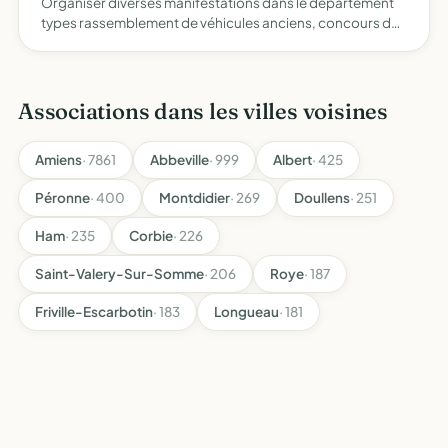
Organiser diverses manifestations dans le département
types rassemblement de véhicules anciens, concours de
cartes, concours de pétanque, repas champêtres, etc
Associations dans les villes voisines
Amiens
· 7861
Abbeville
· 999
Albert
· 425
Péronne
· 400
Montdidier
· 269
Doullens
· 251
Ham
· 235
Corbie
· 226
Saint-Valery-Sur-Somme
· 206
Roye
· 187
Friville-Escarbotin
· 183
Longueau
· 181