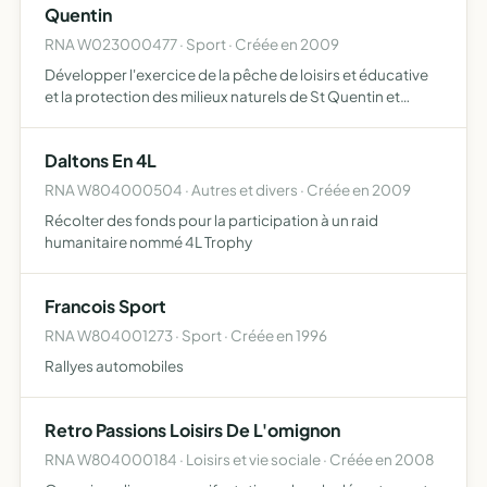
Quentin
RNA W023000477 · Sport · Créée en 2009
Développer l'exercice de la pêche de loisirs et éducative
et la protection des milieux naturels de St Quentin et
d'autre part le développement d'activité sportives et
culturelles relatives à la nature et à l'environnement…
Daltons En 4L
RNA W804000504 · Autres et divers · Créée en 2009
Récolter des fonds pour la participation à un raid
humanitaire nommé 4L Trophy
Francois Sport
RNA W804001273 · Sport · Créée en 1996
Rallyes automobiles
Retro Passions Loisirs De L'omignon
RNA W804000184 · Loisirs et vie sociale · Créée en 2008