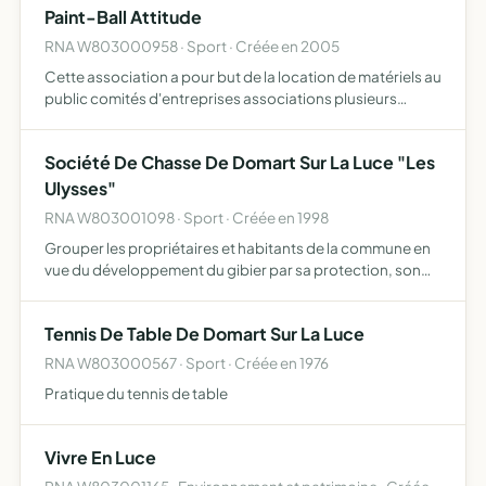
Paint-Ball Attitude
RNA W803000958 · Sport · Créée en 2005
Cette association a pour but de la location de matériels au
public comités d'entreprises associations plusieurs
forfaits seront proposés possibilité de rentrer dans
l'association comme adhérent.
Société De Chasse De Domart Sur La Luce "Les
Ulysses"
RNA W803001098 · Sport · Créée en 1998
Grouper les propriétaires et habitants de la commune en
vue du développement du gibier par sa protection, son
repeuplement, son élevage, la destruction des nuisibles,
la répression du braconnage et l'exploitation rationne…
Tennis De Table De Domart Sur La Luce
RNA W803000567 · Sport · Créée en 1976
Pratique du tennis de table
Vivre En Luce