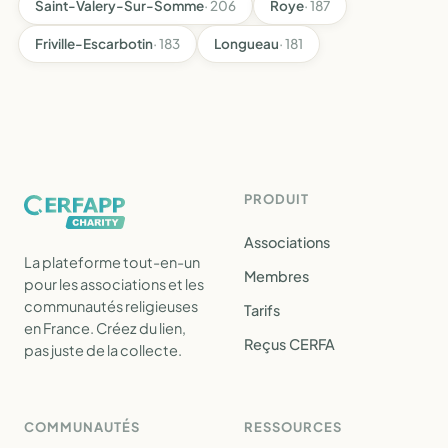
Saint-Valery-Sur-Somme
· 206
Roye
· 187
Friville-Escarbotin
· 183
Longueau
· 181
PRODUIT
Associations
La plateforme tout-en-un
Membres
pour les associations et les
communautés religieuses
Tarifs
en France. Créez du lien,
Reçus CERFA
pas juste de la collecte.
COMMUNAUTÉS
RESSOURCES