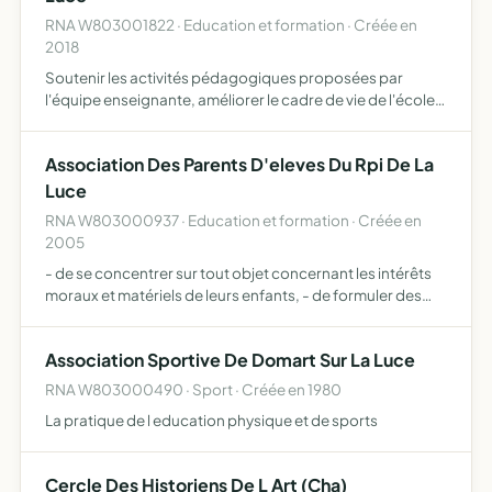
RNA W803001822 · Education et formation · Créée en
2018
Soutenir les activités pédagogiques proposées par
l'équipe enseignante, améliorer le cadre de vie de l'école,
organiser diverses actions ou manifestations au bénéfice
de l'élève
Association Des Parents D'eleves Du Rpi De La
Luce
RNA W803000937 · Education et formation · Créée en
2005
- de se concentrer sur tout objet concernant les intérêts
moraux et matériels de leurs enfants, - de formuler des
voeux à ce sujet, - d'en poursuivre la réalisation, d'assurer
l'infomrmation et la représentation des famil…
Association Sportive De Domart Sur La Luce
RNA W803000490 · Sport · Créée en 1980
La pratique de l education physique et de sports
Cercle Des Historiens De L Art (Cha)