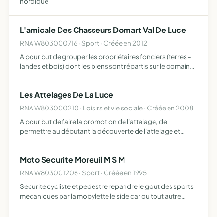
nordique
L'amicale Des Chasseurs Domart Val De Luce
RNA W803000716 · Sport · Créée en 2012
A pour but de grouper les propriétaires fonciers (terres -
landes et bois) dont les biens sont répartis sur le domaine
de Domart sur la Luce, les habitants de la commune ainsi
que les étrangers qui seraient admis en vue d…
Les Attelages De La Luce
RNA W803000210 · Loisirs et vie sociale · Créée en 2008
A pour but de faire la promotion de l'attelage, de
permettre au débutant la découverte de l'attelage et
d'assurer la promotion d'un attelage de compétition à
quatre chevaux
Moto Securite Moreuil M S M
RNA W803001206 · Sport · Créée en 1995
Securite cycliste et pedestre repandre le gout des sports
mecaniques par la mobylette le side car ou tout autre
engin a deuxtroisou quatre roues etudier les questions de
nature a en favorisele developpement sur le plan lo…