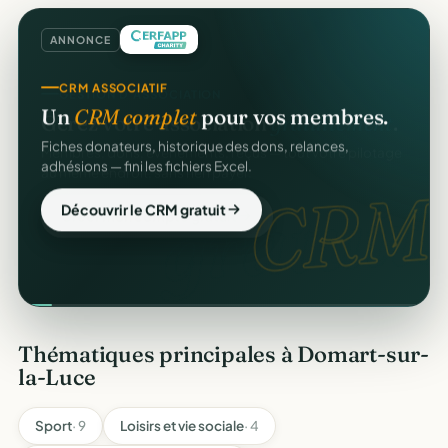
ANNONCE
CRM ASSOCIATIF
Un
CRM complet
pour vos membres.
Fiches donateurs, historique des dons, relances,
adhésions — fini les fichiers Excel.
CRM.
Découvrir le CRM gratuit
Thématiques principales à Domart-sur-
la-Luce
Sport
· 9
Loisirs et vie sociale
· 4