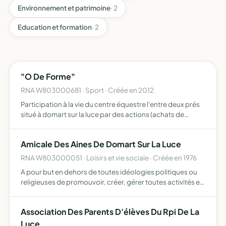
Environnement et patrimoine
· 2
Education et formation
· 2
"O De Forme"
RNA W803000681 · Sport · Créée en 2012
Participation à la vie du centre équestre l'entre deux prés
situé à domart sur la luce par des actions (achats de
matériels dans le cadre des compétitions) aide financière
lors des championnats de france d'equitation à la…
Amicale Des Aines De Domart Sur La Luce
RNA W803000051 · Loisirs et vie sociale · Créée en 1976
A pour but en dehors de toutes idéologies politiques ou
religieuses de promouvoir, créer, gérer toutes activités et
services
Association Des Parents D'élèves Du Rpi De La
Luce