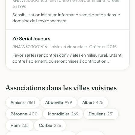
RNA W803001165 · Environnement et patrimoine · Créée
en 1996
Sensibilisation initiation information amelioration dans le
domaine de l environnement
Ze Serial Joueurs
RNA W803001616 · Loisirs et vie sociale · Créée en 2015
Favoriser les rencontres conviviales en milieu rural, luttant
contre l'isolement, où seront mises à contribution
mémoire, connaissances et leur partage (jeux historiques
ou lettres par exemple) , et autres fonctions supér…
Associations dans les villes voisines
Amiens
· 7861
Abbeville
· 999
Albert
· 425
Péronne
· 400
Montdidier
· 269
Doullens
· 251
Ham
· 235
Corbie
· 226