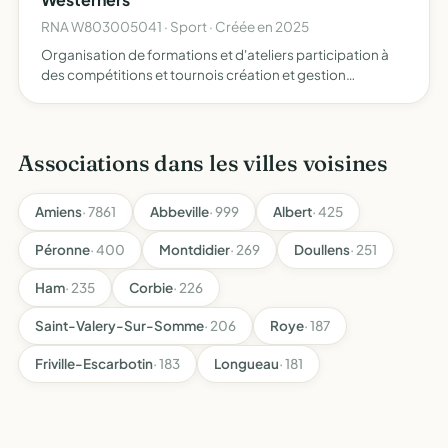
RNA W803005041 · Sport · Créée en 2025
Organisation de formations et d'ateliers participation à
des compétitions et tournois création et gestion
d'équipes de baseball sensibilisation et promotion du
baseball dans les écoles mise en place d'événements et
manife…
Associations dans les villes voisines
Amiens
· 7861
Abbeville
· 999
Albert
· 425
Péronne
· 400
Montdidier
· 269
Doullens
· 251
Ham
· 235
Corbie
· 226
Saint-Valery-Sur-Somme
· 206
Roye
· 187
Friville-Escarbotin
· 183
Longueau
· 181