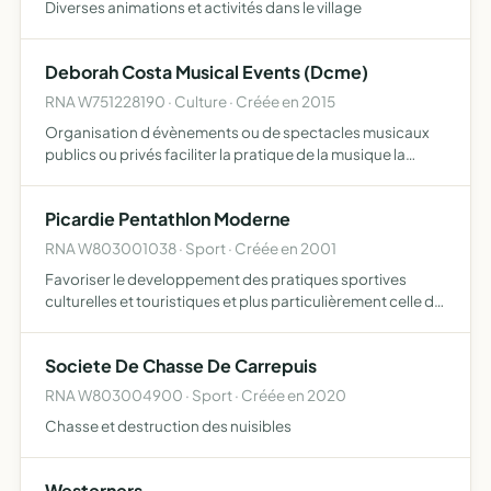
Diverses animations et activités dans le village
Deborah Costa Musical Events (Dcme)
RNA W751228190 · Culture · Créée en 2015
Organisation d évènements ou de spectacles musicaux
publics ou privés faciliter la pratique de la musique la
production musicale, la promotion de la culture musicale
assurer la prestation scénique de tous musiciens avec é…
Picardie Pentathlon Moderne
RNA W803001038 · Sport · Créée en 2001
Favoriser le developpement des pratiques sportives
culturelles et touristiques et plus particulièrement celle du
pentathlon moderne et des activites pedagogiques en
resultant
Societe De Chasse De Carrepuis
RNA W803004900 · Sport · Créée en 2020
Chasse et destruction des nuisibles
Westerners