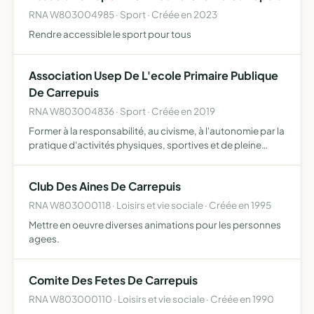
RNA W803004985 · Sport · Créée en 2023
Rendre accessible le sport pour tous
Association Usep De L'ecole Primaire Publique
De Carrepuis
RNA W803004836 · Sport · Créée en 2019
Former à la responsabilité, au civisme, à l'autonomie par la
pratique d'activités physiques, sportives et de pleine
nature, d'activités socio-culturelles, dans le cadre d'un
fonctionnement démocratique elle contribue à l'…
Club Des Aines De Carrepuis
RNA W803000118 · Loisirs et vie sociale · Créée en 1995
Mettre en oeuvre diverses animations pour les personnes
agees.
Comite Des Fetes De Carrepuis
RNA W803000110 · Loisirs et vie sociale · Créée en 1990