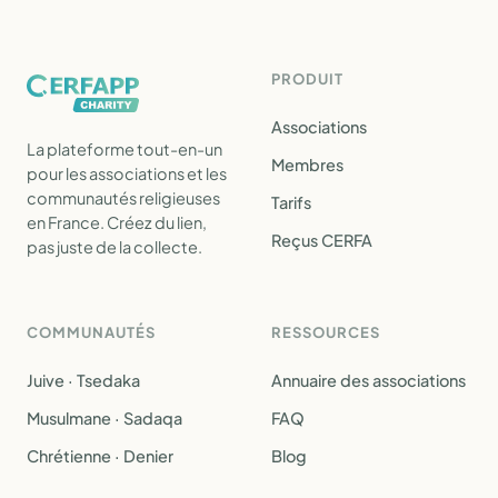
PRODUIT
Associations
La plateforme tout-en-un
Membres
pour les associations et les
communautés religieuses
Tarifs
en France. Créez du lien,
Reçus CERFA
pas juste de la collecte.
COMMUNAUTÉS
RESSOURCES
Juive · Tsedaka
Annuaire des associations
Musulmane · Sadaqa
FAQ
Chrétienne · Denier
Blog