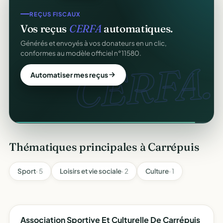
REÇUS FISCAUX
Vos reçus
CERFA
automatiques.
Générés et envoyés à vos donateurs en un clic,
conformes au modèle officiel n°11580.
CERFA.
Automatiser mes reçus
Thématiques principales à Carrépuis
Sport
· 5
Loisirs et vie sociale
· 2
Culture
· 1
Association Sportive Et Culturelle De Carrépuis