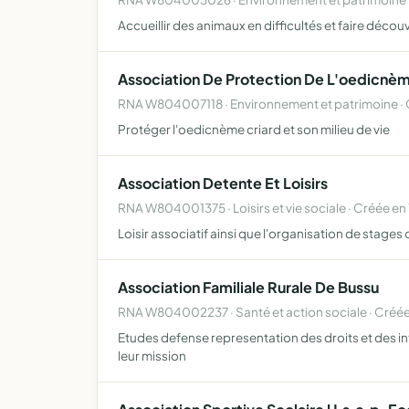
Accueillir des animaux en difficultés et faire décou
Association De Protection De L'oedicnèm
RNA W804007118 · Environnement et patrimoine ·
Protéger l'oedicnème criard et son milieu de vie
Association Detente Et Loisirs
RNA W804001375 · Loisirs et vie sociale · Créée en
Loisir associatif ainsi que l'organisation de stages
Association Familiale Rurale De Bussu
RNA W804002237 · Santé et action sociale · Créée
Etudes defense representation des droits et des int
leur mission