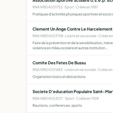
Association Sportive Scolaire U.s.e.p. E
RNA W804001753 · Sport · Créée en 1987
Pratiques d'activités physiques sportives et socio 
Clement Un Ange Contre Le Harcelement
RNA W804003758 · Loisirs et vie sociale · Créée e
Faire de la prévention et de la sensibilisation, m
violence en milieu scolaire et autres institution…
Comite Des Fetes De Bussu
RNA W804001683 · Loisirs et vie sociale · Créée en
Organistion loisirs et distractions
Societe D'education Populaire Saint-Mar
RNA W804003017 · Sport · Créée en 1928
Reunions, conferences, sports