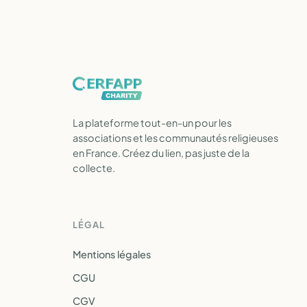
La plateforme tout-en-un pour les
associations et les communautés religieuses
en France. Créez du lien, pas juste de la
collecte.
LÉGAL
Mentions légales
CGU
CGV