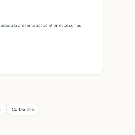
des a la presente association et ce sur les
5
Corbie
· 226