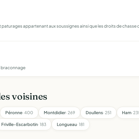
t paturages appartenant aux soussignes ainsi que les droits de chasse ce
du braconnage
les voisines
Péronne
· 400
Montdidier
· 269
Doullens
· 251
Ham
· 23
Friville-Escarbotin
· 183
Longueau
· 181