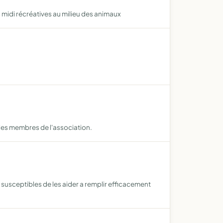
ès midi récréatives au milieu des animaux
e les membres de l'association.
 susceptibles de les aider a remplir efficacement