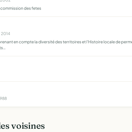
a commission des fetes
n 2014
nt en compte la diversité des territoires et l'Histoire locale de perme
its…
1988
les voisines