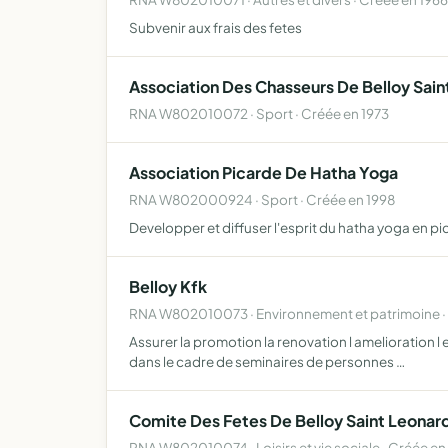
Subvenir aux frais des fetes
Association Des Chasseurs De Belloy Sain
RNA W802010072 · Sport · Créée en 1973
Association Picarde De Hatha Yoga
RNA W802000924 · Sport · Créée en 1998
Developper et diffuser l'esprit du hatha yoga en p
Belloy Kfk
RNA W802010073 · Environnement et patrimoine ·
Assurer la promotion la renovation l amelioration l 
dans le cadre de seminaires de personnes …
Comite Des Fetes De Belloy Saint Leonar
RNA W802010074 · Loisirs et vie sociale · Créée e