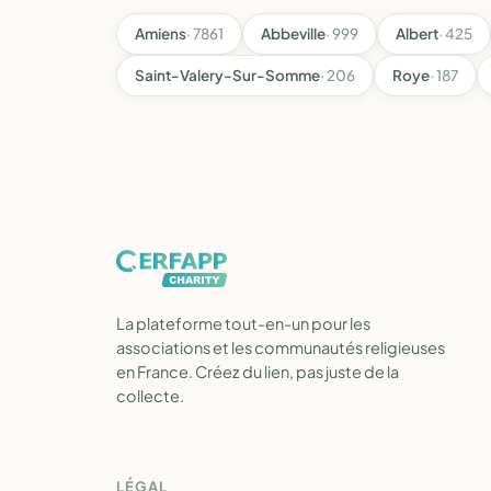
Amiens
· 7861
Abbeville
· 999
Albert
· 425
Saint-Valery-Sur-Somme
· 206
Roye
· 187
La plateforme tout-en-un pour les
associations et les communautés religieuses
en France. Créez du lien, pas juste de la
collecte.
LÉGAL