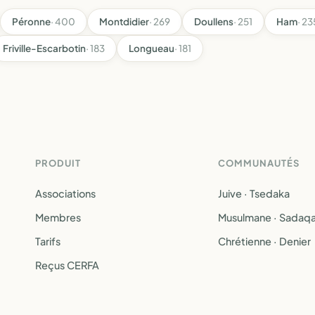
Péronne
· 400
Montdidier
· 269
Doullens
· 251
Ham
· 23
Friville-Escarbotin
· 183
Longueau
· 181
PRODUIT
COMMUNAUTÉS
Associations
Juive · Tsedaka
Membres
Musulmane · Sadaq
Tarifs
Chrétienne · Denier
Reçus CERFA