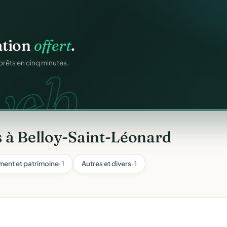
n
gratuitement
.
ation
offert
.
tuit.
web.
ilotage au même endroit,
prêts en cinq minutes.
 à Belloy-Saint-Léonard
ment et patrimoine
· 1
Autres et divers
· 1