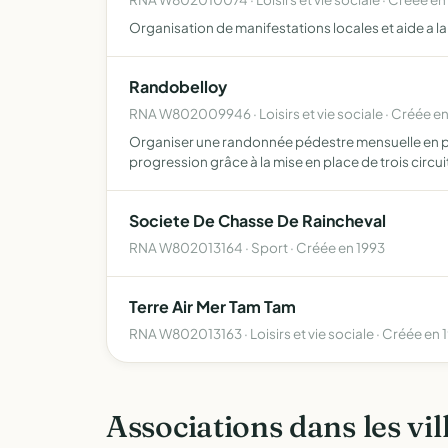
Organisation de manifestations locales et aide a l
Randobelloy
RNA W802009946 · Loisirs et vie sociale · Créée e
Organiser une randonnée pédestre mensuelle en prena
progression grâce à la mise en place de trois circu
Societe De Chasse De Raincheval
RNA W802013164 · Sport · Créée en 1993
Terre Air Mer Tam Tam
RNA W802013163 · Loisirs et vie sociale · Créée en 
Associations dans les vil