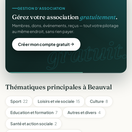
GESTION D'ASSOCIATION
Gérez votre association
gratuitement
.
Membres, dons, événements, reçus — tout votre pilotage
au même endroit, sans rien payer.
gratuit.
Créer mon compte gratuit
Thématiques principales à Beauval
Sport
· 22
Loisirs et vie sociale
· 15
Culture
· 8
Education et formation
· 7
Autres et divers
· 4
Santé et action sociale
· 2