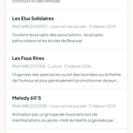
concours ou des festivals
Les Elus Solidaires
RNA W802009512 · Loisirs et vie sociale · Créée en 2014
Soutenir les projets des associations , les projets
périscolaires et les écoles de Beauval
Les Fous Rires
RNA W802011768 · Culture · Créée en 2016
Organiser des spectacles ou/et des tournées sur le thème
de l'humour et plus généralement promotionner de jeunes
humoristes sous toutes les formes
Melody 60'S
RNA W802003381 · Loisirs et vie sociale · Créée en 2010
Animation par un groupe de musiciens lors de
manifestations ou après-midi récréatifs organisés par
des associations, des clubs du 3ème âge, des maisons de
retraite ou lors de soirées privées, de mariages ou