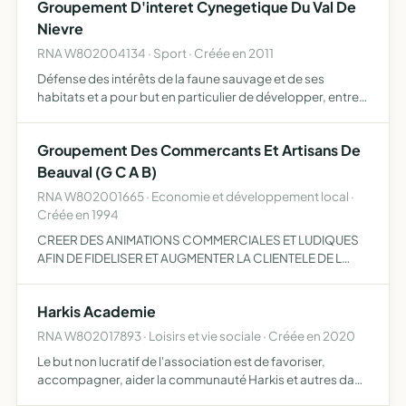
Groupement D'interet Cynegetique Du Val De
Nievre
RNA W802004134 · Sport · Créée en 2011
Défense des intérêts de la faune sauvage et de ses
habitats et a pour but en particulier de développer, entre
les membres du groupement, la concertation aux fins
d'une information réciproque préalable à toutes
Groupement Des Commercants Et Artisans De
décisions r…
Beauval (G C A B)
RNA W802001665 · Economie et développement local ·
Créée en 1994
CREER DES ANIMATIONS COMMERCIALES ET LUDIQUES
AFIN DE FIDELISER ET AUGMENTER LA CLIENTELE DE L
ENSEMBLE DES COMMERCES LOCAUX. ELLE A
EGALEMENT POUR BUT D ORGANISER DES SALONS
Harkis Academie
COMMERCIAUX
RNA W802017893 · Loisirs et vie sociale · Créée en 2020
Le but non lucratif de l'association est de favoriser,
accompagner, aider la communauté Harkis et autres dans
les démarches administratives et courantes de la vie