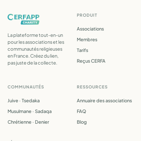
PRODUIT
Associations
La plateforme tout-en-un
Membres
pour les associations et les
communautés religieuses
Tarifs
en France. Créez du lien,
Reçus CERFA
pas juste de la collecte.
COMMUNAUTÉS
RESSOURCES
Juive · Tsedaka
Annuaire des associations
Musulmane · Sadaqa
FAQ
Chrétienne · Denier
Blog