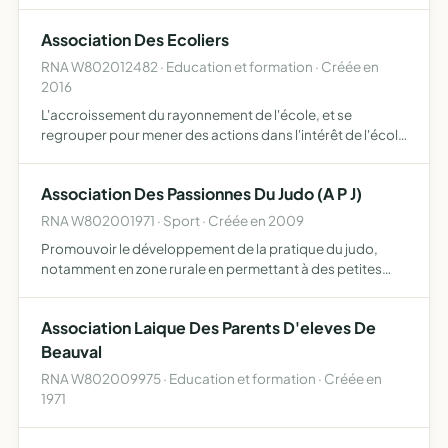
pension de chevaux/poneys, compétitions, organisation
de concours, manifestations, randonnées, achats/ventes
Association Des Ecoliers
d'équid…
RNA W802012482 · Education et formation · Créée en
2016
L'accroissement du rayonnement de l'école, et se
regrouper pour mener des actions dans l'intérêt de l'école
et des élèves coordonner des actions avec la coopérative
scolaire
Association Des Passionnes Du Judo (A P J)
RNA W802001971 · Sport · Créée en 2009
Promouvoir le développement de la pratique du judo,
notamment en zone rurale en permettant à des petites
structures, associations sportives ou autres, de pouvoir
bénéficier des services d'enseignants diplômés d'état,
Association Laique Des Parents D'eleves De
afin…
Beauval
RNA W802009975 · Education et formation · Créée en
1971