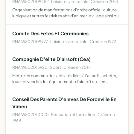
RNA W802009482 · Loisirs et vie sociale · Créée en 2014
Organisation de manifestations d'ordre officiel, culturel,
ludique et autres festivités afin d'animer le village ainsi que
la création de toutes activités visant cet objectif
Comite Des Fetes Et Ceremonies
RNA W802009977 · Loisirs et vie sociale · Créée en 1972
Compagnie D'elite D'airsoft (Cea)
RNA W802013920 · Sport · Créée en 2017
Mettre en commun des activités liées à l'airsoft, acheter,
louer et vendre des équipements d'airsoft ou s'en
rapprochant faire connaître et découvrir l'airsoft par
différentes manifestations
Conseil Des Parents D'eleves De Forceville En
Vimeu
RNA W802010020 · Education et formation · Créée en
1969