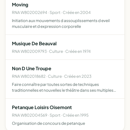
Moving
anniversaires
RNA W802002694 · Sport · Créée en 2004
Initiation aux mouvements d assouplissements d eveil
musculaire et d expression corporelle
Musique De Beauval
RNA W802009793 · Culture · Créée en 1974
Non D Une Troupe
RNA W802018682 · Culture · Créée en 2023
Faire connaître par toutes sortes de techniques
traditionnelles et nouvelles le théâtre dans ses multiples
facettes sensibiliser le public au théâtre par la
présentation de spectacles permettre aux participants
Petanque Loisirs Oisemont
d'acquérir…
RNA W802004569 · Sport · Créée en 1995
Organisation de concours de petanque