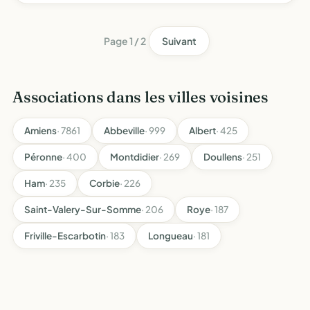
Page 1 / 2
Suivant
Associations dans les villes voisines
Amiens
· 7861
Abbeville
· 999
Albert
· 425
Péronne
· 400
Montdidier
· 269
Doullens
· 251
Ham
· 235
Corbie
· 226
Saint-Valery-Sur-Somme
· 206
Roye
· 187
Friville-Escarbotin
· 183
Longueau
· 181