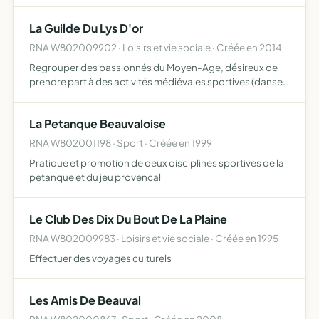
La Guilde Du Lys D'or
RNA W802009902 · Loisirs et vie sociale · Créée en 2014
Regrouper des passionnés du Moyen-Age, désireux de
prendre part à des activités médiévales sportives (danse,
escrime médiévale, tir à l'arc, équition etc...), culturelles
(organisation de découvertes de l'époque médiévale…
La Petanque Beauvaloise
RNA W802001198 · Sport · Créée en 1999
Pratique et promotion de deux disciplines sportives de la
petanque et du jeu provencal
Le Club Des Dix Du Bout De La Plaine
RNA W802009983 · Loisirs et vie sociale · Créée en 1995
Effectuer des voyages culturels
Les Amis De Beauval