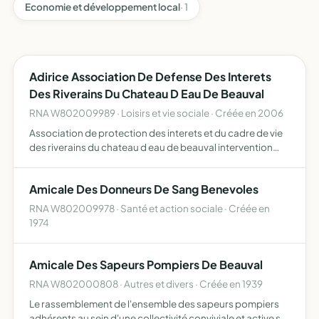
Economie et développement local
· 1
Adirice Association De Defense Des Interets
Des Riverains Du Chateau D Eau De Beauval
RNA W802009989 · Loisirs et vie sociale · Créée en 2006
Association de protection des interets et du cadre de vie
des riverains du chateau d eau de beauval intervention
dans les domaines lies a l environnement aux pollutions et
aux nuisances de toutes natures pollution de l ea…
Amicale Des Donneurs De Sang Benevoles
RNA W802009978 · Santé et action sociale · Créée en
1974
Amicale Des Sapeurs Pompiers De Beauval
RNA W802000808 · Autres et divers · Créée en 1939
Le rassemblement de l'ensemble des sapeurs pompiers
adhérents au sein d'une collectivité conviviale et active sur