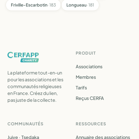
Friville-Escarbotin
· 183
Longueau
· 181
PRODUIT
Associations
La plateforme tout-en-un
Membres
pour les associations et les
communautés religieuses
Tarifs
en France. Créez du lien,
Reçus CERFA
pas juste de la collecte.
COMMUNAUTÉS
RESSOURCES
Juive · Tsedaka
Annuaire des associations