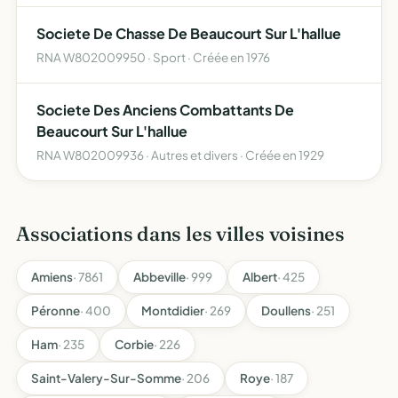
Societe De Chasse De Beaucourt Sur L'hallue
RNA W802009950 · Sport · Créée en 1976
Societe Des Anciens Combattants De
Beaucourt Sur L'hallue
RNA W802009936 · Autres et divers · Créée en 1929
Associations dans les villes voisines
Amiens
· 7861
Abbeville
· 999
Albert
· 425
Péronne
· 400
Montdidier
· 269
Doullens
· 251
Ham
· 235
Corbie
· 226
Saint-Valery-Sur-Somme
· 206
Roye
· 187