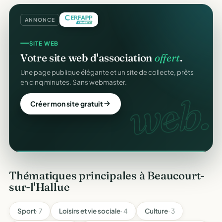
ANNONCE
REÇUS FISCAUX
SITE WEB
Vos reçus
CERFA
automatiques.
Votre site web d'association
offert
.
Générés et envoyés à vos donateurs en un clic,
Une page publique élégante et un site de collecte, prêts
conformes au modèle officiel n°11580.
en cinq minutes. Sans webmaster.
CERFA
web.
Automatiser mes reçus
Créer mon site gratuit
Thématiques principales à Beaucourt-
sur-l'Hallue
Sport
· 7
Loisirs et vie sociale
· 4
Culture
· 3