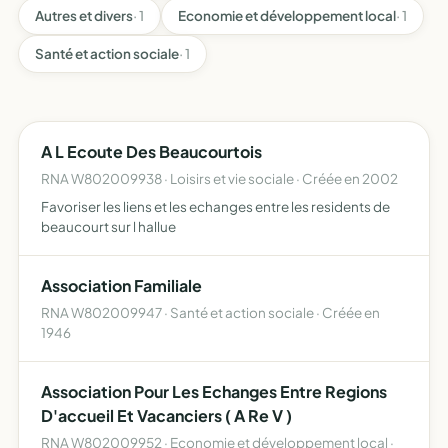
Autres et divers
· 1
Economie et développement local
· 1
Santé et action sociale
· 1
A L Ecoute Des Beaucourtois
RNA W802009938 · Loisirs et vie sociale · Créée en 2002
Favoriser les liens et les echanges entre les residents de
beaucourt sur l hallue
Association Familiale
RNA W802009947 · Santé et action sociale · Créée en
1946
Association Pour Les Echanges Entre Regions
D'accueil Et Vacanciers ( A Re V )
RNA W802009952 · Economie et développement local ·