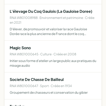
éducatif ou social
L'élevage Du Coq Gaulois (La Gauloise Doree)
RNA W801008988 · Environnement et patrimoine · Créée
en 2021
D'élever, de promouvoir et valoriser la race Gauloise
Dorée race la plus ancienne de France dont le coq
représente le véritable symbole national la gauloise dorée
est aujourd'hui peu présente sur le territoire et considér…
Magic Sono
RNA W801000645 · Culture · Créée en 2008
Initier sous forme d'atelier un large public aux pratiques du
mixage audio
Societe De Chasse De Bailleul
RNA W801000647 · Sport · Créée en 1934
Groupement de chasseurs et conservation du gibier