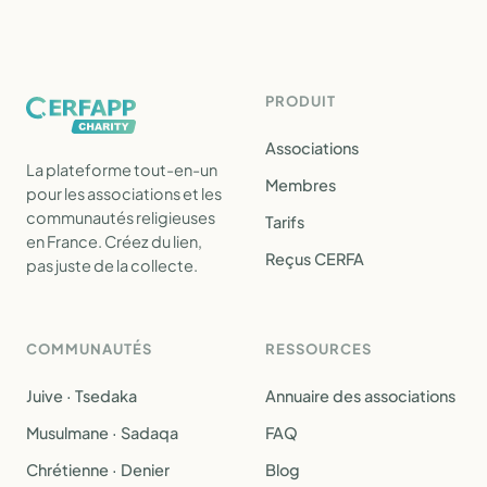
PRODUIT
Associations
La plateforme tout-en-un
Membres
pour les associations et les
communautés religieuses
Tarifs
en France. Créez du lien,
Reçus CERFA
pas juste de la collecte.
COMMUNAUTÉS
RESSOURCES
Juive · Tsedaka
Annuaire des associations
Musulmane · Sadaqa
FAQ
Chrétienne · Denier
Blog