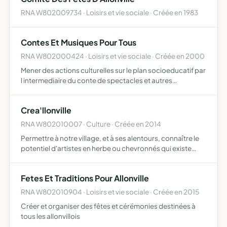
RNA W802009734 · Loisirs et vie sociale · Créée en 1983
Contes Et Musiques Pour Tous
RNA W802000424 · Loisirs et vie sociale · Créée en 2000
Mener des actions culturelles sur le plan socioeducatif par
l intermediaire du conte de spectacles et autres
animations culturelles
Crea'llonville
RNA W802010007 · Culture · Créée en 2014
Permettre à notre village, et à ses alentours, connaître le
potentiel d'artistes en herbe ou chevronnés qui existe
autour de nous, notamment via des expositions ces
moments conviviaux permettent aux villageois de mieux
Fetes Et Traditions Pour Allonville
se…
RNA W802010904 · Loisirs et vie sociale · Créée en 2015
Créer et organiser des fêtes et cérémonies destinées à
tous les allonvillois