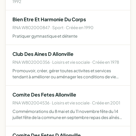
1992
Bien Etre Et Harmonie Du Corps
RNA W802000847 · Sport · Créée en 1990
Pratiquer gymnastique et détente
Club Des Aines D Allonville
RNA W802000356 · Loisirs et vie sociale · Créée en 1978
Promouvoir, créer, gérer toutes activites et services
tendant à améliorer ou aménager les conditions de vie
matérielle des personnes âgées, lutter contre l'isolement
physique et moral des personnes âgées, sauvegarder la
Comite Des Fetes Allonville
s…
RNA W802004536 · Loisirs et vie sociale · Créée en 2001
Commémorations du 8 mai et du 11 novembre fête du 14
juillet fête de la commune en septembre repas des aînés
arbre de Noël fêtes organisées par la commune
Comite Des Fetes D Allonville