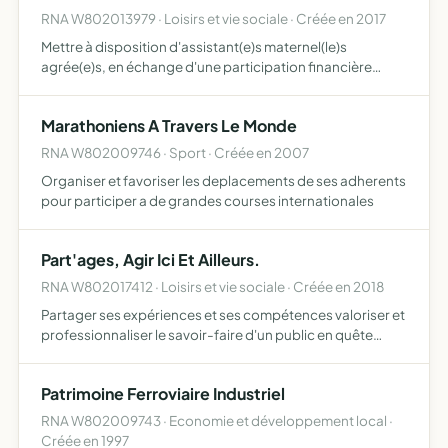
RNA W802013979 · Loisirs et vie sociale · Créée en 2017
Mettre à disposition d'assistant(e)s maternel(le)s
agrée(e)s, en échange d'une participation financière
mensuelle aux charges et frais de fonctionnement de la
maison d'assistantes maternelles, des locaux entièrement
Marathoniens A Travers Le Monde
dédié…
RNA W802009746 · Sport · Créée en 2007
Organiser et favoriser les deplacements de ses adherents
pour participer a de grandes courses internationales
Part'ages, Agir Ici Et Ailleurs.
RNA W802017412 · Loisirs et vie sociale · Créée en 2018
Partager ses expériences et ses compétences valoriser et
professionnaliser le savoir-faire d'un public en quête
d'intégration
Patrimoine Ferroviaire Industriel
RNA W802009743 · Economie et développement local ·
Créée en 1997