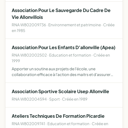
Association Pour Le Sauvegarde Du Cadre De
Vie Allonvillois
RNA W802009736 · Environnement et patrimoine · Créée
en 1985
Association Pour Les Enfants D'allonville (Apea)
RNA W802002502 · Education et formation · Créée en
1999
Apporter un soutine aux projets de l'école, une
collaboration efficace à l'action des maitrs et d'assurer
une liaison permanente entre tous les personnels de
l'établissement scolaire et les parents d'élèves et, d'autre
Association Sportive Scolaire Usep Allonville
pa…
RNA W802004594 · Sport · Créée en 1989
Ateliers Techniques De Formation Picardie
RNA W802009741 · Education et formation · Créée en