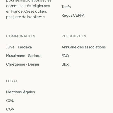
pour les associations et les
communautés religieuses
Tarifs
en France. Créez du lien,
Reçus CERFA
pas juste de la collecte.
COMMUNAUTÉS
RESSOURCES
Juive · Tsedaka
Annuaire des associations
Musulmane · Sadaqa
FAQ
Chrétienne · Denier
Blog
LÉGAL
Mentions légales
CGU
CGV