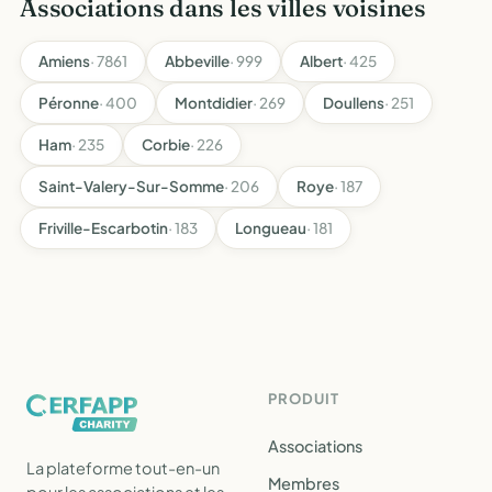
Associations dans les villes voisines
Amiens
· 7861
Abbeville
· 999
Albert
· 425
Péronne
· 400
Montdidier
· 269
Doullens
· 251
Ham
· 235
Corbie
· 226
Saint-Valery-Sur-Somme
· 206
Roye
· 187
Friville-Escarbotin
· 183
Longueau
· 181
PRODUIT
Associations
La plateforme tout-en-un
Membres