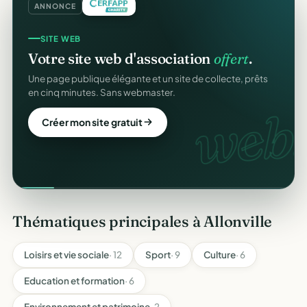
ANNONCE
SITE WEB
Votre site web d'association
offert
.
Une page publique élégante et un site de collecte, prêts
en cinq minutes. Sans webmaster.
web.
Créer mon site gratuit
Thématiques principales à Allonville
Loisirs et vie sociale
· 12
Sport
· 9
Culture
· 6
Education et formation
· 6
Environnement et patrimoine
· 2