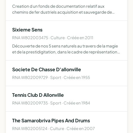
Creation d un fonds de documentation relatif aux
chemins de fer dustriels acquisition et sauvegarde de
materiel ferroviaire indus acquisition la sauvegarde de
materiel ferroviaire industriel
Sixieme Sens
RNA W802003475 · Culture · Créée en 2011
Découverte de nos 5 sens naturels au travers de la magie
et de la prestidigitation, dans le cadre de représentation
ou spectacle destinés aux enfants scolarisés ou non. L'art
magique a la faculté de révéler et de mettre e…
Societe De Chasse D'allonville
RNA W802009729 · Sport · Créée en 1955
Tennis Club D Allonville
RNA W802009735 · Sport · Créée en 1984
The Samarobriva Pipes And Drums
RNA W802005124 · Culture · Créée en 2007