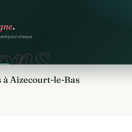
igne
.
ons.
ntané pour chaque
 à Aizecourt-le-Bas