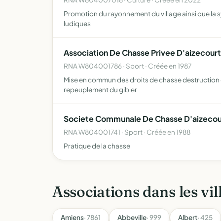
Promotion du rayonnement du village ainsi que la s
ludiques
Association De Chasse Privee D'aizecourt
RNA W804001786 · Sport · Créée en 1987
Mise en commun des droits de chasse destruction 
repeuplement du gibier
Societe Communale De Chasse D'aizecou
RNA W804001741 · Sport · Créée en 1988
Pratique de la chasse
Associations dans les vil
Amiens
· 7861
Abbeville
· 999
Albert
· 425