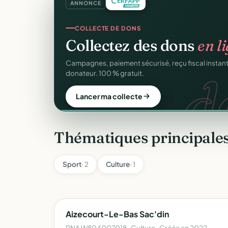
ANNONCE
COLLECTE DE DONS
Collectez des dons
en l
d
Campagnes, paiement sécurisé, reçu fiscal insta
donateur. 100 % gratuit.
Lancer ma collecte
Thématiques principales
Sport
· 2
Culture
· 1
Aizecourt-Le-Bas Sac'din
RNA W804007018 · Culture · Créée en 2022