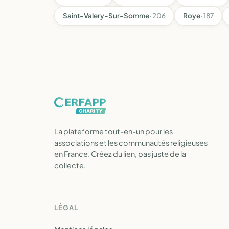
Saint-Valery-Sur-Somme
· 206
Roye
· 187
La plateforme tout-en-un pour les
associations et les communautés religieuses
en France. Créez du lien, pas juste de la
collecte.
LÉGAL