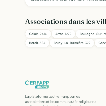
Associations dans les vil
Calais
· 2410
Arras
· 1272
Boulogne-Sur-M
Berck
· 524
Bruay-La-Buissière
· 379
Carv
La plateforme tout-en-un pour les
associations et les communautés religieuses