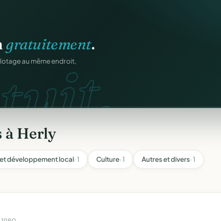
n
gratuitement
.
tuit.
ilotage au même endroit,
 à Herly
et développement local
· 1
Culture
· 1
Autres et divers
· 1
n 1980