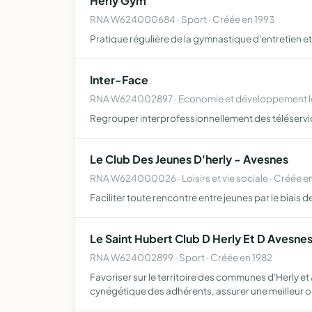
Herly Gym
RNA W624000684 · Sport · Créée en 1993
Pratique régulière de la gymnastique d'entretien e
Inter-Face
RNA W624002897 · Economie et développement loc
Regrouper interprofessionnellement des téléservice
Le Club Des Jeunes D'herly - Avesnes
RNA W624000026 · Loisirs et vie sociale · Créée e
Faciliter toute rencontre entre jeunes par le biais d
Le Saint Hubert Club D Herly Et D Avesne
RNA W624002899 · Sport · Créée en 1982
Favoriser sur le territoire des communes d'Herly e
cynégétique des adhérents, assurer une meilleur 