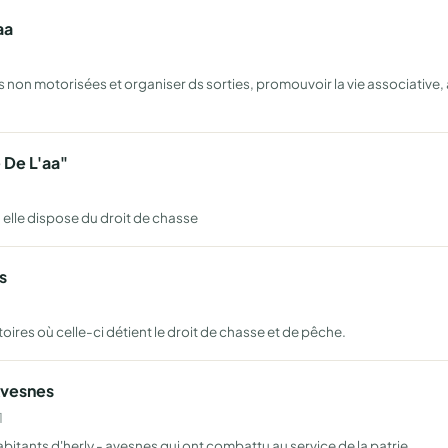
aa
n motorisées et organiser ds sorties, promouvoir la vie associative, a
 De L'aa"
ù elle dispose du droit de chasse
s
itoires où celle-ci détient le droit de chasse et de pêche.
Avesnes
1
habitants d'herly - avesnes qui ont combattu au service de la patrie.