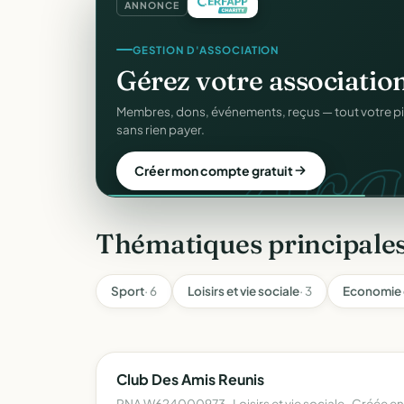
ANNONCE
GESTION D'ASSOCIATION
Gérez votre associatio
gra
Membres, dons, événements, reçus — tout votre p
sans rien payer.
Créer mon compte gratuit
Thématiques principales
Sport
· 6
Loisirs et vie sociale
· 3
Economie 
Club Des Amis Reunis
RNA W624000973 · Loisirs et vie sociale · Créée e