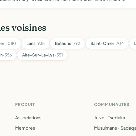
les voisines
er
· 1080
Lens
· 938
Béthune
· 792
Saint-Omer
· 704
L
in
· 356
Aire-Sur-La-Lys
· 351
PRODUIT
COMMUNAUTÉS
Associations
Juive · Tsedaka
Membres
Musulmane · Sadaq