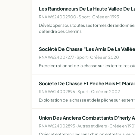
Les Randonneurs De La Haute Vallee De L
RNA W624002900 · Sport · Créée en 1993
Développer sous toutes ses formes de randonnées no
défendre des chemins
Société De Chasse "Les Amis De La Vallée
RNA W624007277 · Sport · Créée en 2020
Exercice rationnel de la chasse sur les territoires o
Societe De Chasse Et Peche Bois Et Marai
RNA W624002896 · Sport · Créée en 2002
Exploitation de la chasse et de la pêche sur les terr
Union Des Anciens Combattants D'herly 
RNA W624002895 · Autres et divers · Créée en 190
Créer et entretenir les liens d'union entre tous les 