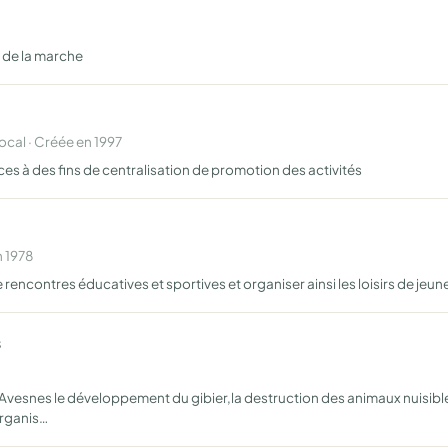
t de la marche
al · Créée en 1997
s à des fins de centralisation de promotion des activités
n 1978
e rencontres éducatives et sportives et organiser ainsi les loisirs de jeun
s
t Avesnes le développement du gibier,la destruction des animaux nuisibl
organis…