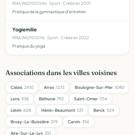
RNA W621001546 · Sport · Créée en 2001
Pratique de la gymnastique d'entretien
Yogiemilie
RNA W621010116 · Sport · Créée en 2022
Pratique du yoga
Associations dans les villes voisines
Calais
· 2410
Arras
· 1272
Boulogne-Sur-Mer
· 1080
Lens
· 938
Béthune
· 792
Saint-Omer
· 704
Liévin
· 608
Hénin-Beaumont
· 531
Berck
· 524
Bruay-La-Buissière
· 379
Carvin
· 356
Aire-Sur-La-Lys
· 351