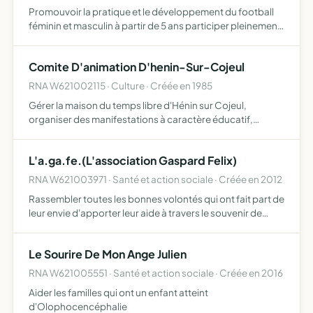
Promouvoir la pratique et le développement du football
féminin et masculin à partir de 5 ans participer pleinement
à la vie des collectivités locales et territoriales contribuer à
la formation physique et morale de la jeu…
Comite D'animation D'henin-Sur-Cojeul
RNA W621002115 · Culture · Créée en 1985
Gérer la maison du temps libre d'Hénin sur Cojeul,
organiser des manifestations à caractère éducatif,
participer à son entreztien et à son équipement
L'a.ga.fe.(L'association Gaspard Felix)
RNA W621003971 · Santé et action sociale · Créée en 2012
Rassembler toutes les bonnes volontés qui ont fait part de
leur envie d'apporter leur aide à travers le souvenir de
Gaspard faire connaître et soutenir la recherche contre
les maladies métaboliques et génétiques, en parti…
Le Sourire De Mon Ange Julien
RNA W621005551 · Santé et action sociale · Créée en 2016
Aider les familles qui ont un enfant atteint
d'Olophocencéphalie