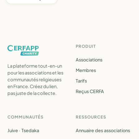
PRODUIT
Associations
La plateforme tout-en-un
Membres
pour les associations et les
communautés religieuses
Tarifs
en France. Créez du lien,
Reçus CERFA
pas juste de la collecte.
COMMUNAUTÉS
RESSOURCES
Juive · Tsedaka
Annuaire des associations