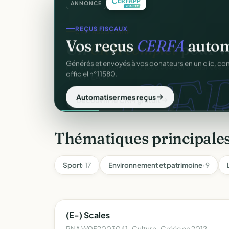
ANNONCE
REÇUS FISCAUX
Vos reçus
CERFA
autom
CER
Générés et envoyés à vos donateurs en un clic, c
officiel n°11580.
Automatiser mes reçus
Thématiques principales
Sport
· 17
Environnement et patrimoine
· 9
(E-) Scales
RNA W052003041 · Culture · Créée en 2012