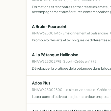
Formations et rencontres entre créateurs amateurs 
accompagnement aux écritures contemporaines 
A Brule-Pourpoint
RNA W625001746 · Environnement et patrimoine · 
Promouvoir les arts et techniques de différentes 
A La Pétanque Hallinoise
RNA W625002798 · Sport · Créée en 1993
Développer la pratique de la pétanque dans la local
Ados Plus
RNA W625002800 · Loisirs et vie sociale · Créée e
Lutter contre l'oisiveté des jeunes en leur proposa