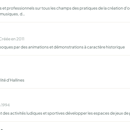
et professionnels sur tous les champs des pratiques de la création d'o
(musiques, d…
Créée en 2011
époques par des animations et démonstrations à caractère historique
ité d'Hallines
n 1994
nt des activités ludiques et sportives développer les espaces de jeux de