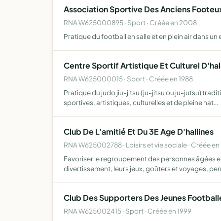
Association Sportive Des Anciens Footeux 
RNA W625000895 · Sport · Créée en 2008
Pratique du football en salle et en plein air dans un 
Centre Sportif Artistique Et Culturel D'hal
RNA W625000015 · Sport · Créée en 1988
Pratique du judo jiu-jitsu (ju-jitsu ou ju-jutsu) t
sportives, artistiques, culturelles et de pleine nat…
Club De L'amitié Et Du 3E Age D'hallines
RNA W625002788 · Loisirs et vie sociale · Créée en 
Favoriser le regroupement des personnes âgées et sus
divertissement, leurs jeux, goûters et voyages, p
Club Des Supporters Des Jeunes Footballe
RNA W625002415 · Sport · Créée en 1999