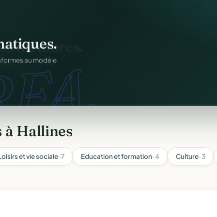
atiques.
FA.
onformes au modèle
 à Hallines
Loisirs et vie sociale
· 7
Education et formation
· 4
Culture
· 3