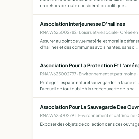
en dehors de toute considération politique …
Association Interjeunesse D'hallines
RNA W625002782 · Loisirs et vie sociale · Créée en
Assurer au point de vue matériel et moral la défense
d'hallines et des communes avoisinantes, sans di…
Association Pour La Protection Et L'amé
RNA W625002797 · Environnement et patrimoine · 
Protéger l'espace naturel sauvegarder la faune et l
l'accueil de tout public à la redécouverte de la na…
Association Pour La Sauvegarde Des Ouvr
RNA W625002791 · Environnement et patrimoine · 
Exposer des objets de collection dans ces ouvrages 