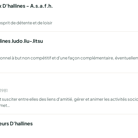
D'hallines - A.s.a.f.h.
esprit de détente et de loisir
lines Judo Jiu-Jitsu
raditionnel à but non compétitif et d'une façon complémentaire, éventuell
1981
citer entre elles des liens d'amitié, gérer et animer les activités socio-
ermet…
urs D'hallines