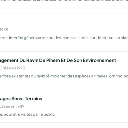
 1965
 des intérêts généraux de tous les jeunes assurer leurs loisirs sur un plan
nagement Du Ravin De Pihem Et De Son Environnement
Créée en 1993
a flore existantes du ravin réimplanter des espèces animales, ornitholog
ages Sous-Terrains
Créée en 1989
pour être visités par le public