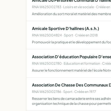
Amicale Du Personnel Communal D'hallin
RNA W625002783 · Loisirs et vie sociale · Créée en
Amélioration du sort moral et matériel des membre
Amicale Sportive D'hallines (A.s.h.)
RNA W625004824 · Sport · Créée en 2018
Promouvoir la pratique et le développement du foo
Association D'éducation Populaire D'e
RNA W625002780 · Education et formation · Créée
Assurer le fonctionnement matériel de l'école N
Association De Chasse Des Communaux D'
RNA W625002786 · Sport · Créée en 1977
Resserrer les liens de camaraderie entre ses adhér
organisation technique de la chasse pour permettr