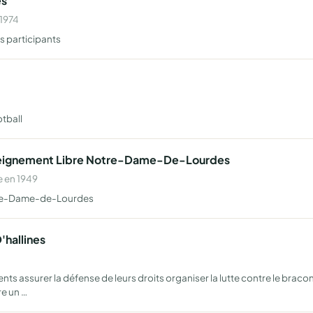
es
 1974
s participants
tball
nseignement Libre Notre-Dame-De-Lourdes
 en 1949
otre-Dame-de-Lourdes
hallines
ents assurer la défense de leurs droits organiser la lutte contre le b
e un …