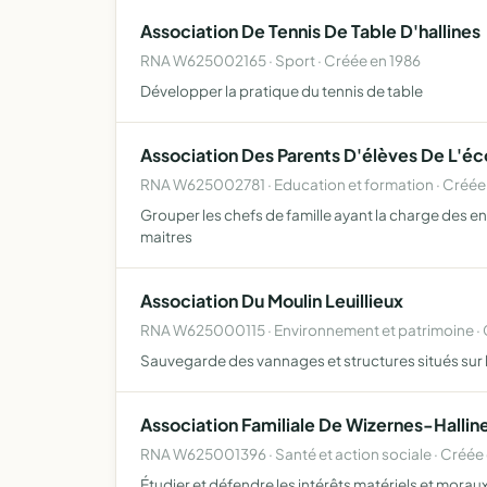
Association De Tennis De Table D'hallines
RNA W625002165 · Sport · Créée en 1986
Développer la pratique du tennis de table
Association Des Parents D'élèves De L'é
RNA W625002781 · Education et formation · Créée 
Grouper les chefs de famille ayant la charge des enfa
maitres
Association Du Moulin Leuillieux
RNA W625000115 · Environnement et patrimoine · 
Sauvegarde des vannages et structures situés sur l'
Association Familiale De Wizernes-Hallin
RNA W625001396 · Santé et action sociale · Créée
Étudier et défendre les intérêts matériels et moraux