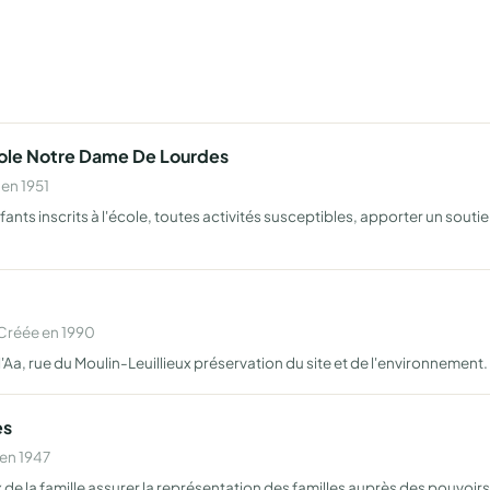
cole Notre Dame De Lourdes
en 1951
nts inscrits à l'école, toutes activités susceptibles, apporter un soutien
Créée en 1990
Aa, rue du Moulin-Leuillieux préservation du site et de l'environnement.
es
 en 1947
 de la famille assurer la représentation des familles auprès des pouvoirs