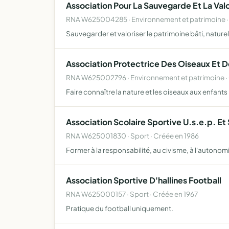
Association Pour La Sauvegarde Et La Valo
RNA W625004285 · Environnement et patrimoine ·
Sauvegarder et valoriser le patrimoine bâti, naturel
Association Protectrice Des Oiseaux Et De
RNA W625002796 · Environnement et patrimoine · 
Faire connaître la nature et les oiseaux aux enfants
Association Scolaire Sportive U.s.e.p. Et
RNA W625001830 · Sport · Créée en 1986
Former à la responsabilité, au civisme, à l'autonomie
Association Sportive D'hallines Football
RNA W625000157 · Sport · Créée en 1967
Pratique du football uniquement.