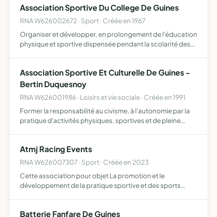
Association Sportive Du College De Guines
RNA W626002672 · Sport · Créée en 1967
Organiser et développer, en prolongement de l'éducation
physique et sportive dispensée pendant la scolarité des
élèves conformément aux programmes et horaires
nationaux, l'initiation et la pratique sportive pour les
Association Sportive Et Culturelle De Guines -
élève…
Bertin Duquesnoy
RNA W626001986 · Loisirs et vie sociale · Créée en 1991
Former la responsabilité au civisme, à l'autonomie par la
pratique d'activités physiques, sportives et de pleine
nature, d'activités socio-culturelles.
Atmj Racing Events
RNA W626007307 · Sport · Créée en 2023
Cette association pour objet La promotion et le
développement de la pratique sportive et des sports
mécaniques, du tir sportif et autres activités sportives tant
au profit de ses membres amateurs que professionnels
Batterie Fanfare De Guines
par la…