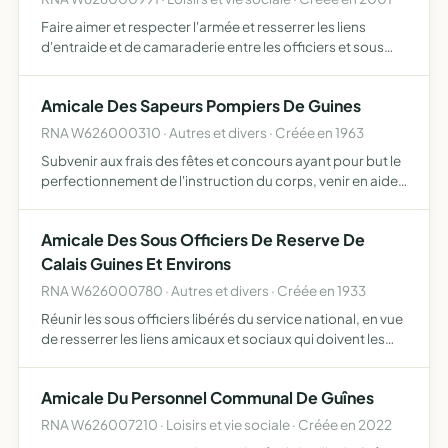
Faire aimer et respecter l'armée et resserrer les liens
d'entraide et de camaraderie entre les officiers et sous
officiers de réserve et d'active de toutes armes ainsi que
de défendre les droits et les intérêts moraux et …
Amicale Des Sapeurs Pompiers De Guines
RNA W626000310 · Autres et divers · Créée en 1963
Subvenir aux frais des fêtes et concours ayant pour but le
perfectionnement de l'instruction du corps, venir en aide
aux sapeurs pompiers qui se trouveraient dans un cas
nécessiteux jugéspar le conseil d'administration.
Amicale Des Sous Officiers De Reserve De
Calais Guines Et Environs
RNA W626000780 · Autres et divers · Créée en 1933
Réunir les sous officiers libérés du service national, en vue
de resserrer les liens amicaux et sociaux qui doivent les
unir et les inciter au perfectionnement de leur instruction
militaire.
Amicale Du Personnel Communal De Guînes
RNA W626007210 · Loisirs et vie sociale · Créée en 2022