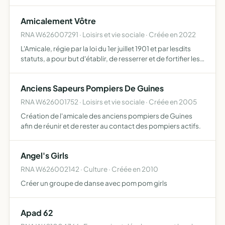
Amicalement Vôtre
RNA W626007291 · Loisirs et vie sociale · Créée en 2022
L'Amicale, régie par la loi du 1er juillet 1901 et par lesdits
statuts, a pour but d'établir, de resserrer et de fortifier les
liens d'amitié et de solidarité entre tous les membres, de
promouvoir toutes les actions socia…
Anciens Sapeurs Pompiers De Guines
RNA W626001752 · Loisirs et vie sociale · Créée en 2005
Création de l'amicale des anciens pompiers de Guines
afin de réunir et de rester au contact des pompiers actifs.
Angel's Girls
RNA W626002142 · Culture · Créée en 2010
Créer un groupe de danse avec pom pom girls
Apad 62