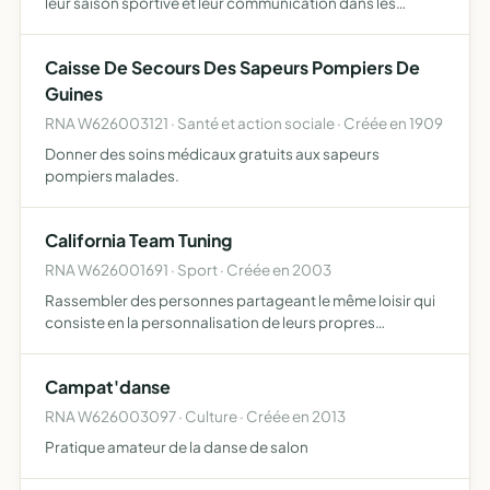
leur saison sportive et leur communication dans les
différents médias
Caisse De Secours Des Sapeurs Pompiers De
Guines
RNA W626003121 · Santé et action sociale · Créée en 1909
Donner des soins médicaux gratuits aux sapeurs
pompiers malades.
California Team Tuning
RNA W626001691 · Sport · Créée en 2003
Rassembler des personnes partageant le même loisir qui
consiste en la personnalisation de leurs propres
automobiles.
Campat'danse
RNA W626003097 · Culture · Créée en 2013
Pratique amateur de la danse de salon