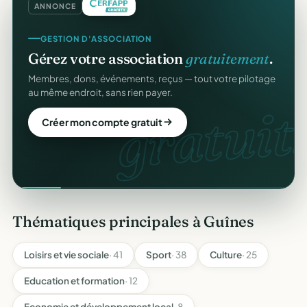
ANNONCE
GESTION D'ASSOCIATION
Gérez votre association
gratuitement
.
Membres, dons, événements, reçus — tout votre pilotage
au même endroit, sans rien payer.
gratuit.
Créer mon compte gratuit
Thématiques principales à Guînes
Loisirs et vie sociale
· 41
Sport
· 38
Culture
· 25
Education et formation
· 12
Economie et développement local
· 8