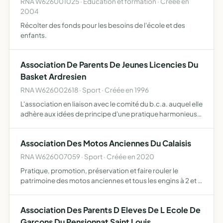
RNA W626001025 · Education et formation · Créée en
2004
Récolter des fonds pour les besoins de l'école et des
enfants.
Association De Parents De Jeunes Licencies Du
Basket Ardresien
RNA W626002618 · Sport · Créée en 1996
L'association en liaison avec le comité du b.c.a. auquel elle
adhère aux idées de principe d'une pratique harmonieuse
du basket, a pour bout de créer et de maintenir un lien
entre parents et entraineurs favorisant ainsi u…
Association Des Motos Anciennes Du Calaisis
RNA W626007059 · Sport · Créée en 2020
Pratique, promotion, préservation et faire rouler le
patrimoine des motos anciennes et tous les engins à 2 et 3
roues
Association Des Parents D Eleves De L Ecole De
Garcons Du Pensionnat Saint Louis