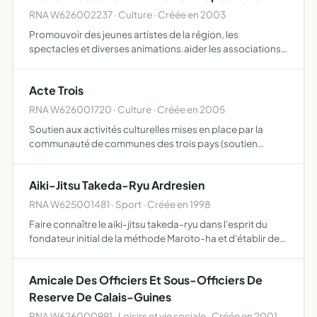
RNA W626002237 · Culture · Créée en 2003
Promouvoir des jeunes artistes de la région, les
spectacles et diverses animations.aider les associations,
les collectivités, les commerçants à animer leurs
différents projets artistiques ou d'animations.
Acte Trois
RNA W626001720 · Culture · Créée en 2005
Soutien aux activités culturelles mises en place par la
communauté de communes des trois pays (soutien
logistique dans l'organisation et la promotion des
évènements culturels, soutien aux activités de l'école
Aiki-Jitsu Takeda-Ryu Ardresien
intercommuna…
RNA W625001481 · Sport · Créée en 1998
Faire connaître le aiki-jitsu takeda-ryu dans l'esprit du
fondateur initial de la méthode Maroto-ha et d'établir des
liens d'amitié entre ses membres
Amicale Des Officiers Et Sous-Officiers De
Reserve De Calais-Guines
RNA W626000991 · Loisirs et vie sociale · Créée en 2001