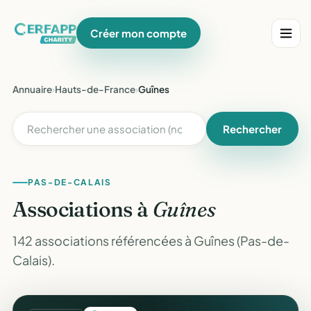
Créer mon compte
Annuaire
›
Hauts-de-France
›
Guînes
Rechercher
PAS-DE-CALAIS
Associations à
Guînes
142 associations référencées à Guînes (Pas-de-
Calais).