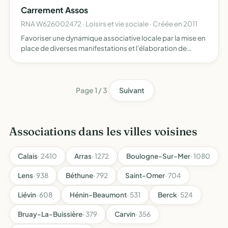
Carrement Assos
RNA W626002472 · Loisirs et vie sociale · Créée en 2011
Favoriser une dynamique associative locale par la mise en
place de diverses manifestations et l'élaboration de
projets
Page 1 / 3
Suivant
Associations dans les villes voisines
Calais
· 2410
Arras
· 1272
Boulogne-Sur-Mer
· 1080
Lens
· 938
Béthune
· 792
Saint-Omer
· 704
Liévin
· 608
Hénin-Beaumont
· 531
Berck
· 524
Bruay-La-Buissière
· 379
Carvin
· 356