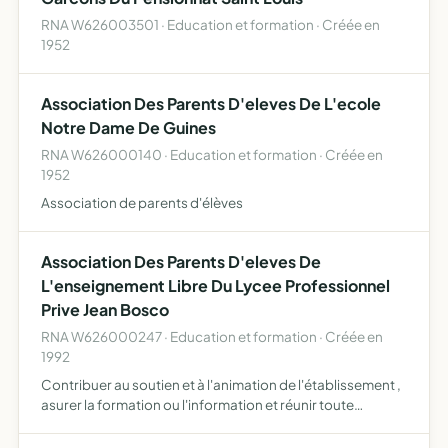
RNA W626003501 · Education et formation · Créée en
1952
Association Des Parents D'eleves De L'ecole
Notre Dame De Guines
RNA W626000140 · Education et formation · Créée en
1952
Association de parents d'élèves
Association Des Parents D'eleves De
L'enseignement Libre Du Lycee Professionnel
Prive Jean Bosco
RNA W626000247 · Education et formation · Créée en
1992
Contribuer au soutien et à l'animation de l'établissement ,
asurer la formation ou l'information et réunir toute
personne investie de l'autorité parentale à l'égard des
enfants scolarisés dans l'établissement.