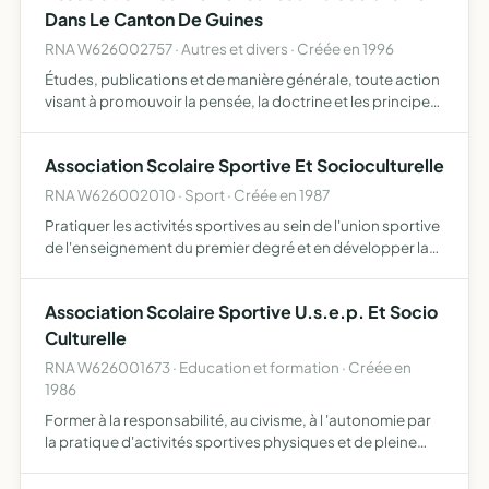
Dans Le Canton De Guines
RNA W626002757 · Autres et divers · Créée en 1996
Études, publications et de manière générale, toute action
visant à promouvoir la pensée, la doctrine et les principes
du parti socialiste dans le canton de guines.
Association Scolaire Sportive Et Socioculturelle
RNA W626002010 · Sport · Créée en 1987
Pratiquer les activités sportives au sein de l'union sportive
de l'enseignement du premier degré et en développer la
pratique.
Association Scolaire Sportive U.s.e.p. Et Socio
Culturelle
RNA W626001673 · Education et formation · Créée en
1986
Former à la responsabilité, au civisme, à l 'autonomie par
la pratique d'activités sportives physiques et de pleine
nature.