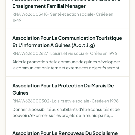
Enseignement Familial Menager
RNA W626003418 · Santé et action sociale · Créée en
1949
Association Pour La Communication Touristique
Et L'information A Guines (A.c.t.i.g)
RNA W626002627 · Loisirs et vie sociale · Créée en 1996
Aider la promotion de la commune de guines développer
la communication interne et externe ces objectifs seront
poursuivis pour la réalisation et la diffusion de
publications sur l'actualité communale ou de documents
Association Pour La Protection Du Marais De
spéci…
Guines
RNA W626000502 · Loisirs et vie sociale · Créée en 1998
Donner la possibilité aux habitants d'être consultés et de
pouvoir s'exprimer sur les projets de la municipalité,
envisagés sur le marais de guines.
Association Pour Le Renouveau Du Socialisme