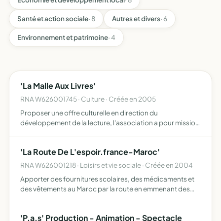
Santé et action sociale
· 8
Autres et divers
· 6
Environnement et patrimoine
· 4
'La Malle Aux Livres'
RNA W626001745 · Culture · Créée en 2005
Proposer une offre culturelle en direction du
développement de la lecture, l'association a pour mission
l'animation de la médiathèque et l'organisation de toute
manifestation à caractère culturel (exposition,
'La Route De L'espoir.france-Maroc'
conférence, …
RNA W626001218 · Loisirs et vie sociale · Créée en 2004
Apporter des fournitures scolaires, des médicaments et
des vêtements au Maroc par la route en emmenant des
jeunes en difficultés sociales et en permettant par cette
action de créer une correspondance entre écoles
'P.a.s' Production - Animation - Spectacle
français…