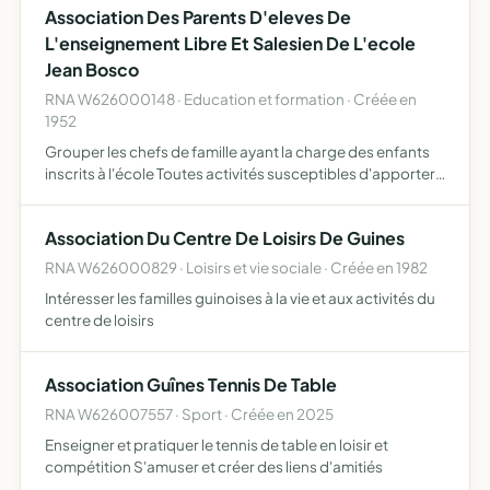
Association Des Parents D'eleves De
L'enseignement Libre Et Salesien De L'ecole
Jean Bosco
RNA W626000148 · Education et formation · Créée en
1952
Grouper les chefs de famille ayant la charge des enfants
inscrits à l'école Toutes activités susceptibles d'apporter
un soutien matériel et moral à l'école, aux familles et aux
maîtres L'entente avec toutes associations s…
Association Du Centre De Loisirs De Guines
RNA W626000829 · Loisirs et vie sociale · Créée en 1982
Intéresser les familles guinoises à la vie et aux activités du
centre de loisirs
Association Guînes Tennis De Table
RNA W626007557 · Sport · Créée en 2025
Enseigner et pratiquer le tennis de table en loisir et
compétition S'amuser et créer des liens d'amitiés