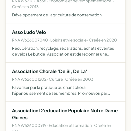
RNA W621004366 · Economie et développement local ·
Créée en 2013
Développement de l'agriculture de conservation
Asso Ludo Velo
RNA W626007040 · Loisirs et vie sociale · Créée en 2020
Récupération, recyclage, réparations, achats et ventes
de vélos Le but de l'Association est de redonner une
nouvelle vie aux vieux vélos destinés à la casse ou à la
déchetterie Nous proposons également un service de
Association Chorale 'De Si, De La'
petit…
RNA W626001202 · Culture · Créée en 2003
Favoriser par la pratique du chant choral
l'épanouissement de ses membres. Promouvoir par
l'intermédiaire de concerts ou de rencontres la
connaissance du chant choral.
Association D'education Populaire Notre Dame
Guines
RNA W626000919 · Education et formation · Créée en