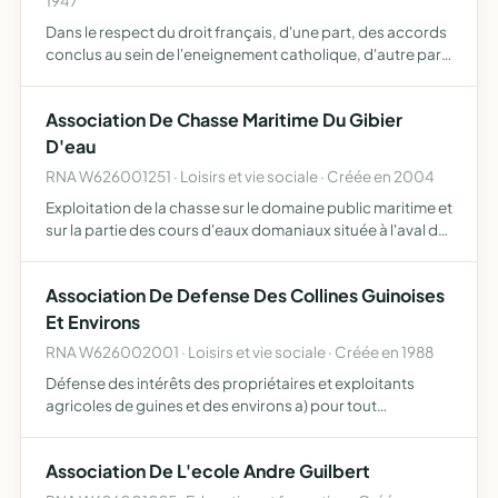
1947
Dans le respect du droit français, d'une part, des accords
conclus au sein de l'eneignement catholique, d'autre part,
d'assumer juridiquement la gestion d'établissement,
d'enseignement fondé par l'autorité canonique compé…
Association De Chasse Maritime Du Gibier
D'eau
RNA W626001251 · Loisirs et vie sociale · Créée en 2004
Exploitation de la chasse sur le domaine public maritime et
sur la partie des cours d'eaux domaniaux située à l'aval de
la limite de salure des eaux.
Association De Defense Des Collines Guinoises
Et Environs
RNA W626002001 · Loisirs et vie sociale · Créée en 1988
Défense des intérêts des propriétaires et exploitants
agricoles de guines et des environs a) pour tout
dommage causé par un ouvrage public ou privé avant
pendant et après l'exécution des travaux b ) pour tout
Association De L'ecole Andre Guilbert
autre nuisan…