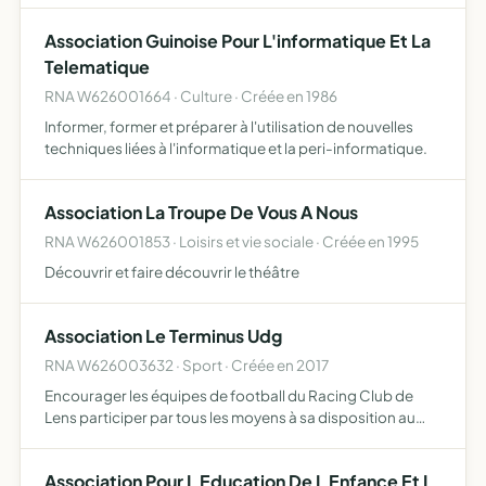
Association Guinoise Pour L'informatique Et La
Telematique
RNA W626001664 · Culture · Créée en 1986
Informer, former et préparer à l'utilisation de nouvelles
techniques liées à l'informatique et la peri-informatique.
Association La Troupe De Vous A Nous
RNA W626001853 · Loisirs et vie sociale · Créée en 1995
Découvrir et faire découvrir le théâtre
Association Le Terminus Udg
RNA W626003632 · Sport · Créée en 2017
Encourager les équipes de football du Racing Club de
Lens participer par tous les moyens à sa disposition au
développement du Racing Club de Lens organiser toutes
actions et manifestations en faveur du Racing Club de
Association Pour L Education De L Enfance Et L
Lens…