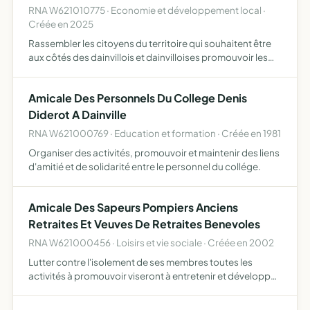
RNA W621010775 · Economie et développement local ·
Créée en 2025
Rassembler les citoyens du territoire qui souhaitent être
aux côtés des dainvillois et dainvilloises promouvoir les
valeurs de solidarité, de laïcité, de tolérance, de justice
sociale, de responsabilité, de sincérité dans…
Amicale Des Personnels Du College Denis
Diderot A Dainville
RNA W621000769 · Education et formation · Créée en 1981
Organiser des activités, promouvoir et maintenir des liens
d'amitié et de solidarité entre le personnel du collége.
Amicale Des Sapeurs Pompiers Anciens
Retraites Et Veuves De Retraites Benevoles
RNA W621000456 · Loisirs et vie sociale · Créée en 2002
Lutter contre l'isolement de ses membres toutes les
activités à promouvoir viseront à entretenir et développer
un climat d'amitié et de camaraderie entre les adhérents
afin de conserver un lien avec la population de Dainv…