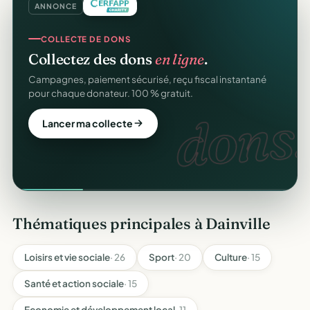
ANNONCE
COLLECTE DE DONS
Collectez des dons
en ligne
.
Campagnes, paiement sécurisé, reçu fiscal instantané
pour chaque donateur. 100 % gratuit.
dons.
Lancer ma collecte
Thématiques principales à Dainville
Loisirs et vie sociale
· 26
Sport
· 20
Culture
· 15
Santé et action sociale
· 15
Economie et développement local
· 11