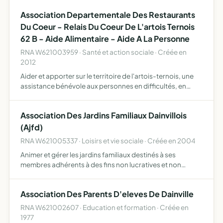
direction de l'établissement, les membres du personnel
Association Departementale Des Restaurants
ense…
Du Coeur - Relais Du Coeur De L'artois Ternois
62 B - Aide Alimentaire - Aide A La Personne
RNA W621003959 · Santé et action sociale · Créée en
2012
Aider et apporter sur le territoire de l'artois-ternois, une
assistance bénévole aux personnes en difficultés, en
luttant contre la pauvreté et l'exclusion, notamment dans
le domaine alimentaire, par la distribution de de…
Association Des Jardins Familiaux Dainvillois
(Ajfd)
RNA W621005337 · Loisirs et vie sociale · Créée en 2004
Animer et gérer les jardins familiaux destinés à ses
membres adhérents à des fins non lucratives et non
commerciales
Association Des Parents D'eleves De Dainville
RNA W621002607 · Education et formation · Créée en
1977