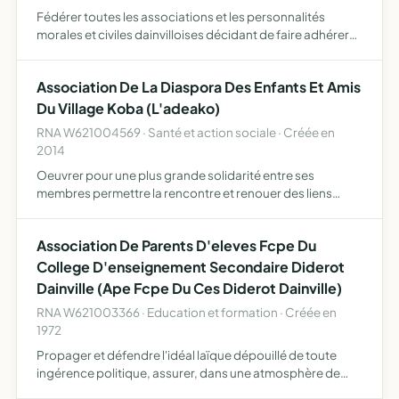
Fédérer toutes les associations et les personnalités
morales et civiles dainvilloises décidant de faire adhérer
des représentants autour de manifestations à caractére
exceptionnel ayant pour fil conducteur les portefaix a…
Association De La Diaspora Des Enfants Et Amis
Du Village Koba (L'adeako)
RNA W621004569 · Santé et action sociale · Créée en
2014
Oeuvrer pour une plus grande solidarité entre ses
membres permettre la rencontre et renouer des liens
familiaux et/ou amicaux entre ses membres aider
moralement et financèrement un de ses membres en cas
Association De Parents D'eleves Fcpe Du
de décès de l'un d…
College D'enseignement Secondaire Diderot
Dainville (Ape Fcpe Du Ces Diderot Dainville)
RNA W621003366 · Education et formation · Créée en
1972
Propager et défendre l'idéal laïque dépouillé de toute
ingérence politique, assurer, dans une atmosphère de
confiance réciproque, une liaison permanente entre la