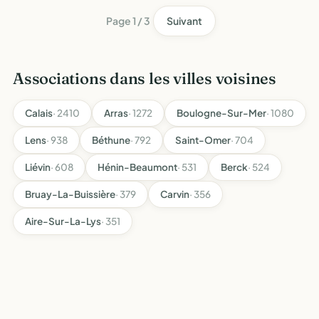
Page 1 / 3
Suivant
Associations dans les villes voisines
Calais
· 2410
Arras
· 1272
Boulogne-Sur-Mer
· 1080
Lens
· 938
Béthune
· 792
Saint-Omer
· 704
Liévin
· 608
Hénin-Beaumont
· 531
Berck
· 524
Bruay-La-Buissière
· 379
Carvin
· 356
Aire-Sur-La-Lys
· 351