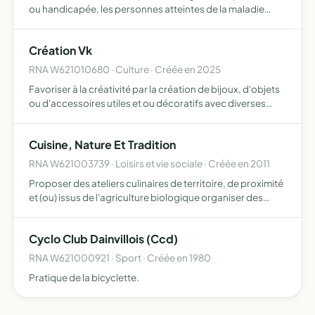
ou handicapée, les personnes atteintes de la maladie
d'alzheimer, parkinson ou maladie apparentée, les
couples bi-actifs-entretien de la maison et travaux
Création Vk
ménagers- ,p…
RNA W621010680 · Culture · Créée en 2025
Favoriser à la créativité par la création de bijoux, d'objets
ou d'accessoires utiles et ou décoratifs avec diverses
matières, créer toutes activités annexes ou accessoires
se rapportant à l'objet principal
Cuisine, Nature Et Tradition
RNA W621003739 · Loisirs et vie sociale · Créée en 2011
Proposer des ateliers culinaires de territoire, de proximité
et (ou) issus de l'agriculture biologique organiser des
démonstrations culinaires dans le cadre de
manifestations festives ou professionnelles organiser des
Cyclo Club Dainvillois (Ccd)
séa…
RNA W621000921 · Sport · Créée en 1980
Pratique de la bicyclette.