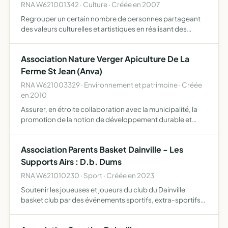
RNA W621001342 · Culture · Créée en 2007
Regrouper un certain nombre de personnes partageant
des valeurs culturelles et artistiques en réalisant des
objets, textiles ou non, traduisant d'une certaine vision du
graphisme et de la mode, a terme, elle souhaite évol…
Association Nature Verger Apiculture De La
Ferme St Jean (Anva)
RNA W621003329 · Environnement et patrimoine · Créée
en 2010
Assurer, en étroite collaboration avec la municipalité, la
promotion de la notion de développement durable et
l'animation autour de l'outil constitué par le verger
conservatoire et le rucher-école implantés dans le parc
Association Parents Basket Dainville - Les
d…
Supports Airs : D.b. Dums
RNA W621010230 · Sport · Créée en 2023
Soutenir les joueuses et joueurs du club du Dainville
basket club par des événements sportifs, extra-sportifs
et l'achat de matériel ou d'équipement