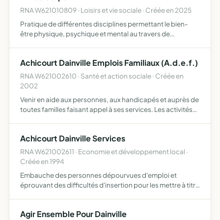
RNA W621010809 · Loisirs et vie sociale · Créée en 2025
Pratique de différentes disciplines permettant le bien-
être physique, psychique et mental au travers de
différentes techniques psycho-corporelles et
énergétiques relatives à la détente, au bien-être et au
Achicourt Dainville Emplois Familiaux (A.d.e.f.)
développement pe…
RNA W621002610 · Santé et action sociale · Créée en
2002
Venir en aide aux personnes, aux handicapés et auprès de
toutes familles faisant appel à ses services. Les activités
de l'association s'exerceront sur l'arrondissement
d'ARRAS. Promouvoir toutes activités à caractère soci…
Achicourt Dainville Services
RNA W621002611 · Economie et développement local ·
Créée en 1994
Embauche des personnes dépourvues d'emploi et
éprouvant des difficultés d'insertion pour les mettre à titre
onéreux, à la disposition d'utilisateurs, personnes
physiques ou morales agriculteurs, industriels, artisans,
Agir Ensemble Pour Dainville
com…