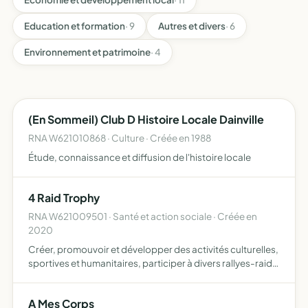
Education et formation
· 9
Autres et divers
· 6
Environnement et patrimoine
· 4
(En Sommeil) Club D Histoire Locale Dainville
RNA W621010868 · Culture · Créée en 1988
Étude, connaissance et diffusion de l'histoire locale
4 Raid Trophy
RNA W621009501 · Santé et action sociale · Créée en
2020
Créer, promouvoir et développer des activités culturelles,
sportives et humanitaires, participer à divers rallyes-raids
à travers le monde tel que le 4L Trophy, rallye-raid
humanitaire à travers le Maroc dont le but est d…
A Mes Corps