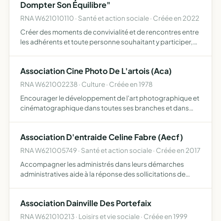
Dompter Son Équilibre"
RNA W621010110 · Santé et action sociale · Créée en 2022
Créer des moments de convivialité et de rencontres entre
les adhérents et toute personne souhaitant y participer,
apporter une aide matérielle et financière à Naël ainsi qu'à
d'autres familles d'enfants malades ou handica…
Association Cine Photo De L'artois (Aca)
RNA W621002238 · Culture · Créée en 1978
Encourager le développement de l'art photographique et
cinématographique dans toutes ses branches et dans
tous les formats, par tous les moyens moraux et matériels
mis en son pouvoir grouper les photographes et
Association D'entraide Celine Fabre (Aecf)
cinéastes …
RNA W621005749 · Santé et action sociale · Créée en 2017
Accompagner les administrés dans leurs démarches
administratives aide à la réponse des sollicitations de
l'administration ou de prestataires, et tous objets
similaires, connexes ou complémentaires ou susceptibles
Association Dainville Des Portefaix
d'en fav…
RNA W621010213 · Loisirs et vie sociale · Créée en 1999