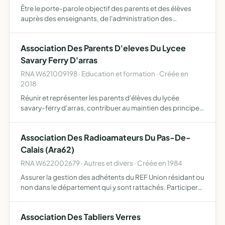
Être le porte-parole objectif des parents et des élèves
auprès des enseignants, de l'administration des
établissements et des organismes concernés (rectorat,
académie, municipalité, département ou tout organisme
Association Des Parents D'eleves Du Lycee
ayant un …
Savary Ferry D'arras
RNA W621009198 · Education et formation · Créée en
2018
Réunir et représenter les parents d'élèves du lycée
savary-ferry d'arras, contribuer au maintien des principes
laïques de neutralité scolaire, d'objectivité et de tolérance
sur lesquels repose l'enseignement public, facil…
Association Des Radioamateurs Du Pas-De-
Calais (Ara62)
RNA W622002679 · Autres et divers · Créée en 1984
Assurer la gestion des adhétents du REF Union résidant ou
non dans le département qui y sont rattachés. Participer
au fonctionnement du REF-Union son président
participant en qualité à l'election des administrateurs du
Association Des Tabliers Verres
RE…