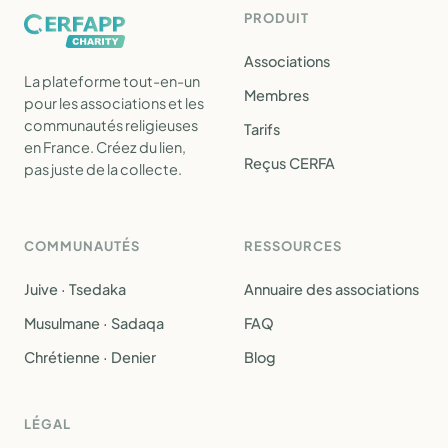
PRODUIT
Associations
La plateforme tout-en-un
Membres
pour les associations et les
communautés religieuses
Tarifs
en France. Créez du lien,
Reçus CERFA
pas juste de la collecte.
COMMUNAUTÉS
RESSOURCES
Juive · Tsedaka
Annuaire des associations
Musulmane · Sadaqa
FAQ
Chrétienne · Denier
Blog
LÉGAL