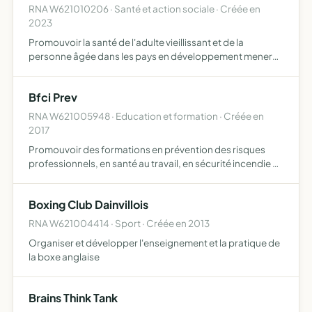
RNA W621010206 · Santé et action sociale · Créée en
2023
Promouvoir la santé de l'adulte vieillissant et de la
personne âgée dans les pays en développement mener
les activités de prévention, de dépistage et de lutte contre
les maladies assistance sanitaire aux personnes âgées o…
Bfci Prev
RNA W621005948 · Education et formation · Créée en
2017
Promouvoir des formations en prévention des risques
professionnels, en santé au travail, en sécurité incendie au
sein des entreprises, participer activement au
développement de l'association, promouvoir des
Boxing Club Dainvillois
formations de …
RNA W621004414 · Sport · Créée en 2013
Organiser et développer l'enseignement et la pratique de
la boxe anglaise
Brains Think Tank