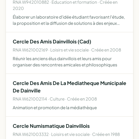
RNA W942010882 · Education et formation · Créée en
2020
Élaborer un laboratoire d'idée étudiant favorisant l'étude,
la proposition et la diffusion de solutions à des enjeux
actuels en France, en Europe et à l'international pour
favoriser la rénovation intellectuelle Les moyens…
Cercle Des Amis Dainvillois (Cad)
RNA W621002169 · Loisirs et vie sociale · Créée en 2008
Réunir les anciens élus dainvillois et leurs amis pour
organiser des rencontres amicales et philosophiques
Cercle Des Amis De La Mediatheque Municipale
De Dainville
RNA W621002114 · Culture · Créée en 2008
Animation et promotion de la médiathèque
Cercle Numismatique Dainvillois
RNA W621003332 · Loisirs et vie sociale · Créée en 1988