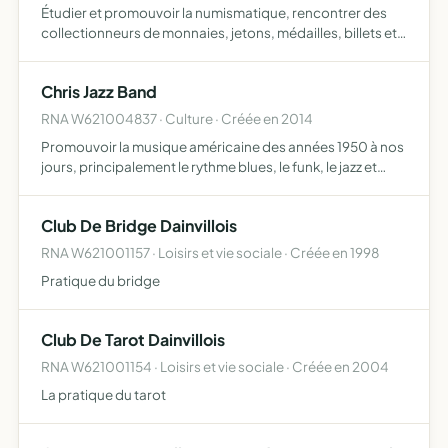
Étudier et promouvoir la numismatique, rencontrer des
collectionneurs de monnaies, jetons, médailles, billets et
objets s' y rattachant, organiser et animer des
expositions, apporter aux adhérents des avantages
Chris Jazz Band
d'achats g…
RNA W621004837 · Culture · Créée en 2014
Promouvoir la musique américaine des années 1950 à nos
jours, principalement le rythme blues, le funk, le jazz et
autres avec des musiciens de la région se produire en
public par le biais de manifestations culturelles et …
Club De Bridge Dainvillois
RNA W621001157 · Loisirs et vie sociale · Créée en 1998
Pratique du bridge
Club De Tarot Dainvillois
RNA W621001154 · Loisirs et vie sociale · Créée en 2004
La pratique du tarot