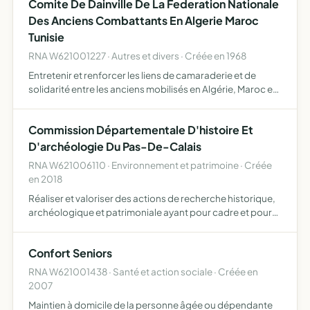
Comite De Dainville De La Federation Nationale
Des Anciens Combattants En Algerie Maroc
Tunisie
RNA W621001227 · Autres et divers · Créée en 1968
Entretenir et renforcer les liens de camaraderie et de
solidarité entre les anciens mobilisés en Algérie, Maroc et
Tunisie leur permettre, par une action concertée,
d'assurer la sauvegarde de leurs droits matériels et mor…
Commission Départementale D'histoire Et
D'archéologie Du Pas-De-Calais
RNA W621006110 · Environnement et patrimoine · Créée
en 2018
Réaliser et valoriser des actions de recherche historique,
archéologique et patrimoniale ayant pour cadre et pour
objet le département du pas-de-calais valoriser des
travaux et manifestations à caractère historique, arché…
Confort Seniors
RNA W621001438 · Santé et action sociale · Créée en
2007
Maintien à domicile de la personne âgée ou dépendante