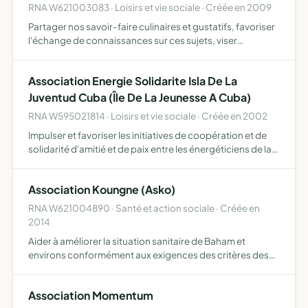
RNA W621003083 · Loisirs et vie sociale · Créée en 2009
Partager nos savoir-faire culinaires et gustatifs, favoriser
l'échange de connaissances sur ces sujets, viser
également l'apprentissage de l'accommodation des mets
avec les vins
Association Energie Solidarite Isla De La
Juventud Cuba (Île De La Jeunesse A Cuba)
RNA W595021814 · Loisirs et vie sociale · Créée en 2002
Impulser et favoriser les initiatives de coopération et de
solidarité d'amitié et de paix entre les énergéticiens de la
province de l'ile de la Jeunesse et la region Nord /Pas-de-
calais/Picardie développer la coopération,…
Association Koungne (Asko)
RNA W621004890 · Santé et action sociale · Créée en
2014
Aider à améliorer la situation sanitaire de Baham et
environs conformément aux exigences des critères des
institutions internationales, en plus des objectifs du
millénaire pour faire de Baham un pôle d'excellence par le
Association Momentum
j…