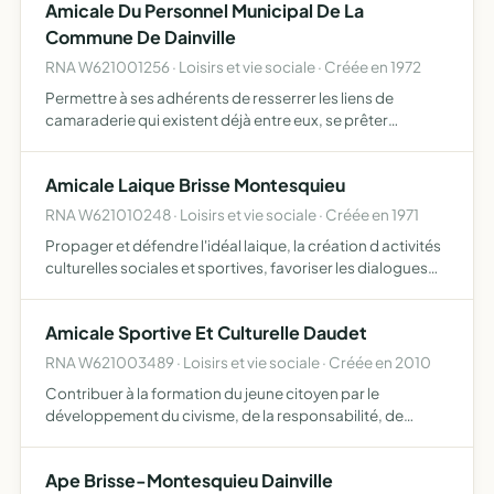
Amicale Du Personnel Municipal De La
Commune De Dainville
RNA W621001256 · Loisirs et vie sociale · Créée en 1972
Permettre à ses adhérents de resserrer les liens de
camaraderie qui existent déjà entre eux, se prêter
assistance et organiser les loisirs des membres et de leur
famille
Amicale Laique Brisse Montesquieu
RNA W621010248 · Loisirs et vie sociale · Créée en 1971
Propager et défendre l'idéal laique, la création d activités
culturelles sociales et sportives, favoriser les dialogues
entre les membres du corps enseignant et les parents d
élèves
Amicale Sportive Et Culturelle Daudet
RNA W621003489 · Loisirs et vie sociale · Créée en 2010
Contribuer à la formation du jeune citoyen par le
développement du civisme, de la responsabilité, de
l'autonomie par la pratique d'activités physiques,
sportives, de pleine nature, socioculturelles et éducatives
Ape Brisse-Montesquieu Dainville
contribue…