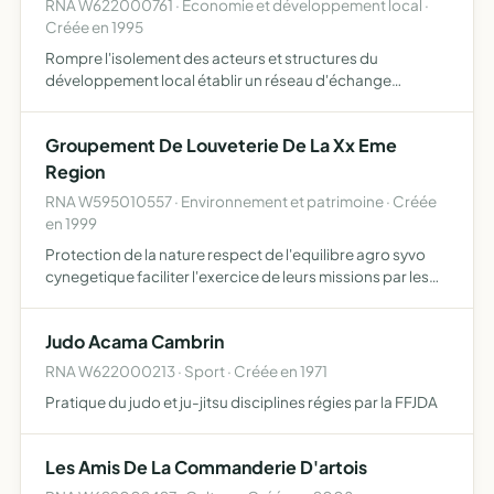
RNA W622000761 · Economie et développement local ·
Créée en 1995
Rompre l'isolement des acteurs et structures du
développement local établir un réseau d'échange
d'expériences et de méthodes constituer une force de
proposition pour promouvoir le développement local
Groupement De Louveterie De La Xx Eme
encourager toutes les…
Region
RNA W595010557 · Environnement et patrimoine · Créée
en 1999
Protection de la nature respect de l'equilibre agro syvo
cynegetique faciliter l'exercice de leurs missions par les
lieutenants de la xx eme region defendre leurs interets
Judo Acama Cambrin
RNA W622000213 · Sport · Créée en 1971
Pratique du judo et ju-jitsu disciplines régies par la FFJDA
Les Amis De La Commanderie D'artois