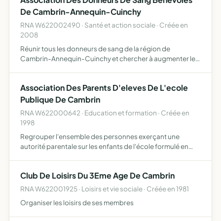
De Cambrin-Annequin-Cuinchy
RNA W622002490 · Santé et action sociale · Créée en
2008
Réunir tous les donneurs de sang de la région de
Cambrin-Annequin-Cuinchy et chercher à augmenter le
nombre des donneurs de sang en liaison avec
l'établissement de transfusion sanguine
Association Des Parents D'eleves De L'ecole
Publique De Cambrin
RNA W622000642 · Education et formation · Créée en
1998
Regrouper l'ensemble des personnes exerçant une
autorité parentale sur les enfants de l'école formulé en
leur nom des voeux surtout objet concernant les intérêts
moraux et matériels de l'école des élèves et de leurs
Club De Loisirs Du 3Eme Age De Cambrin
paren…
RNA W622001925 · Loisirs et vie sociale · Créée en 1981
Organiser les loisirs de ses membres