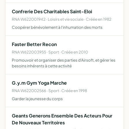
concourant à l'animation du village elle mettra en oeuvre
les moyens appropriés générant dess recettes q…
Confrerie Des Charitables Saint-Eloi
RNA W622001942 · Loisirs et vie sociale · Créée en 1982
Coopérer bénévolement à l'inhumation des morts
Faster Better Recon
RNA W622003955 · Sport · Créée en 2010
Promouvoir et organiser des parties d'Airsoft, et gérer les
besoins inhérents à cette activité
G.y.m Gym Yoga Marche
RNA W622002566 · Sport · Créée en 1998
Garder la jeunesse du corps
Geants Generons Ensemble Des Acteurs Pour
De Nouveaux Territoires