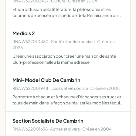
RNA W622002427 · Culture · Créée en 2008
Étude diffusion de la littérature, la philosophie et les
courants de pensée de la période de la Renaissance ou de
toute époque sui s'y rapporte, par tous moyens
notamment des recherches, conférences, édition
Medicis 2
d'ouvrages ou…
RNA W622010480 · Santé et action sociale · Créée en
2025
Créer une association pour créer une maison de santé
pluri-professionnelle à la même adresse
Mini-Model Club De Cambrin
RNA W622001948 · Loisirs et vie sociale · Créée en 2008
Permettre à chacun et à chacune d'échanger ses trucs et
tours de main dans la façon de réaliser les modèles réduits
et de rendre accessible à tous la réalisation de modèles
réduits
Section Socialiste De Cambrin
RNA W622001698 · Autres et divers · Créée en 2004