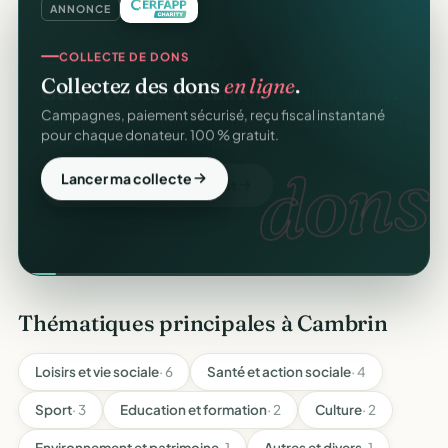
ANNONCE
COLLECTE DE DONS
Collectez des dons
en ligne
.
Campagnes, paiement sécurisé, reçu fiscal instantané
pour chaque donateur. 100 % gratuit.
dons.
Lancer ma collecte
Thématiques principales à Cambrin
Loisirs et vie sociale
· 6
Santé et action sociale
· 4
Sport
· 3
Education et formation
· 2
Culture
· 2
Environnement et patrimoine
· 1
Autres et divers
· 1