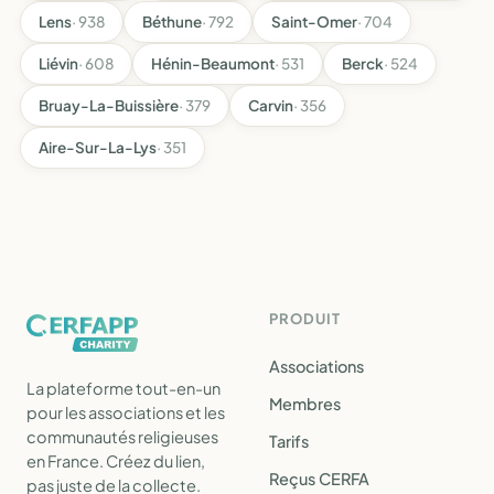
Lens
· 938
Béthune
· 792
Saint-Omer
· 704
Liévin
· 608
Hénin-Beaumont
· 531
Berck
· 524
Bruay-La-Buissière
· 379
Carvin
· 356
Aire-Sur-La-Lys
· 351
PRODUIT
Associations
La plateforme tout-en-un
Membres
pour les associations et les
communautés religieuses
Tarifs
en France. Créez du lien,
Reçus CERFA
pas juste de la collecte.