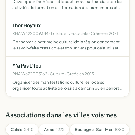
Developper l'adhésion et le soutien au parti socialiste, des
activités de formation d'information de ses membres et
sympathisants, de rencontres et d'échanges
Thor Boyaux
RNA W622009384 · Loisirs et vie sociale · Créée en 2021
Conserver le patrimoine culturel de la région concernant
le savoir-faire brassicole et son univers pour cela utiliser
et participer à des évènements du folklore local et
traditionnel mais aussi à diverses festivités où de…
Y'a Pas L'feu
RNA W622005162 · Culture · Créée en 2015
Organiser des manifestations culturelles locales
organiser toute activité de loisirs à cambrin ou en dehors
de la localité
Associations dans les villes voisines
Calais
· 2410
Arras
· 1272
Boulogne-Sur-Mer
· 1080