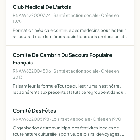
Club Medical De L'artois
RNA W622000324 · Santé et action sociale · Créée en
1979
Formation médicale continue des medecins pour les tenir
au courant des dernières acquisitions de la profession et
faciliter la promotion professonnelle des médecins
Comite De Cambrin Du Secours Populaire
Français
RNA W622004506 · Santé et action sociale · Créée en
2013
Faisant leur, la formule Tout ce qui est humain est nôtre ,
les adhérents aux présents statuts se regroupent dans un
but unique pratiquer la solidarité ils proposent de
soutenir, dans l'esprit de la déclaration universell…
Comité Des Fêtes
RNA W622005198 · Loisirs et vie sociale · Créée en 1990
Organisation à titre municipal des festivités locales de
toute nature culturelle, sportive, de loisirs, de voyages ,