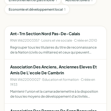
Economie et développement local
· 1
Ant-Trn Section Nord Pas-De-Calais
RNA W622003357 · Loisirs et vie sociale · Créée en 2010
Regrouper tous les titulaires du titre de reconnaissance
de la Nation (civils ou militaires) et ceux qui peuvent
prétendre l'obtenir suivant la législation en vigueur
regrouper les orphelins victimes de guerre et les pupi…
Association Des Anciens, Anciennes Eleves Et
Amis De L'ecole De Cambrin
RNA W622000027 · Education et formation · Créée en
1933
Maintenir l'union et la camaraderiemettre à la disposition
de tous les moyens de développement d'activités
éducatives, sociales et récréatives éducation physique,
sportive, intellectuelle et artistique information et form…
Association Des Donneurs De Sang Benevoles