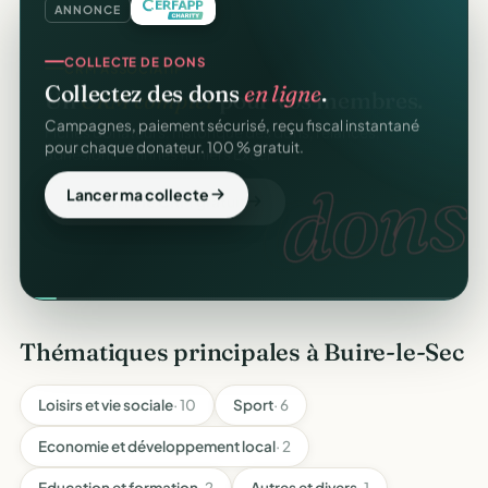
ANNONCE
COLLECTE DE DONS
Collectez des dons
en ligne
.
Campagnes, paiement sécurisé, reçu fiscal instantané
pour chaque donateur. 100 % gratuit.
dons.
Lancer ma collecte
Thématiques principales à Buire-le-Sec
Loisirs et vie sociale
· 10
Sport
· 6
Economie et développement local
· 2
Education et formation
· 2
Autres et divers
· 1