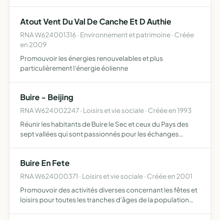
dans tous domainess, ses bienfaits ou bénéfices, dérivés,
utilisations industrielles, gustatives ou encore r…
Atout Vent Du Val De Canche Et D Authie
RNA W624001316 · Environnement et patrimoine · Créée
en 2009
Promouvoir les énergies renouvelables et plus
particulièrement l'énergie éolienne
Buire - Beijing
RNA W624002247 · Loisirs et vie sociale · Créée en 1993
Réunir les habitants de Buire le Sec et ceux du Pays des
sept vallées qui sont passionnés pour les échanges
culturels, techniques, médicaux et économiques avec la
chine et les amis chinois en France comme en Chine,
Buire En Fete
présen…
RNA W624000371 · Loisirs et vie sociale · Créée en 2001
Promouvoir des activités diverses concernant les fêtes et
loisirs pour toutes les tranches d'âges de la population
(cérémonies diverses, voyages, sorties).