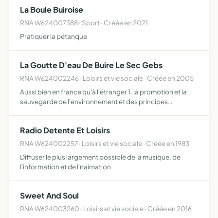
La Boule Buiroise
RNA W624007388 · Sport · Créée en 2021
Pratiquer la pétanque
La Goutte D'eau De Buire Le Sec Gebs
RNA W624002246 · Loisirs et vie sociale · Créée en 2005
Aussi bien en france qu'à l'étranger 1. la promotion et la
sauvegarde de l'environnement et des principes
écologiques dans un objectif global de défense de la
planète et des droits de humains au regard des
Radio Detente Et Loisirs
ressources et d…
RNA W624002257 · Loisirs et vie sociale · Créée en 1983
Diffuser le plus largement possible de la musique, de
l'information et de l'naimation
Sweet And Soul
RNA W624003260 · Loisirs et vie sociale · Créée en 2016