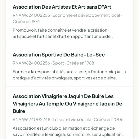
assurer la représentation des familles durant les co…
Association Des Artistes Et Artisans D"Art
RNA W624002253 · Economie et développement local ·
Créée en 1976
Promouvoir, faire connaître et vendre la création
artistique et l'artisanat d'art en apportant une aide
matérielle et morale aux artistes, artisans et créateurs
Association Sportive De Buire-Le-Sec
RNA W624002256 · Sport · Créée en 1988
Former à la responsabilité, au civisme, à l'autonomie par la
pratique d'activités physiques, sportives et de pleine
nature.
Association Vinaigriere Jaquin De Buire Les
Vinaigriers Au Temple Ou Vinaigrerie Jaquin De
Buire
RNA W624002248 · Loisirs et vie sociale · Créée en 2005
Association est un club d'animation et d'échange de
savoir fondé sur le vinaigre, son histoire, ses applications