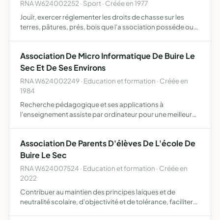
RNA W624002252 · Sport · Créée en 1977
Jouïr, exercer réglementer les droits de chasse sur les
terres, pâtures, prés, bois que l'a ssociation posséde ou
pourra posséder sur les territoires de buire le sec,
Boisjean, Maintenay, Gouy Saint André, Campagne les
Association De Micro Informatique De Buire Le
He…
Sec Et De Ses Environs
RNA W624002249 · Education et formation · Créée en
1984
Recherche pédagogique et ses applications à
l'enseignement assiste par ordinateur pour une meilleure
efficacité de la scolarité avec réduction des handicaps. la
diffusion, la vulgarisation et la maîtrise sociale et scient…
Association De Parents D'élèves De L'école De
Buire Le Sec
RNA W624007524 · Education et formation · Créée en
2022
Contribuer au maintien des principes laiques et de
neutralité scolaire, d'objectivité et de tolérance, faciliter
les rapports entre les parents et le corps enseignants,