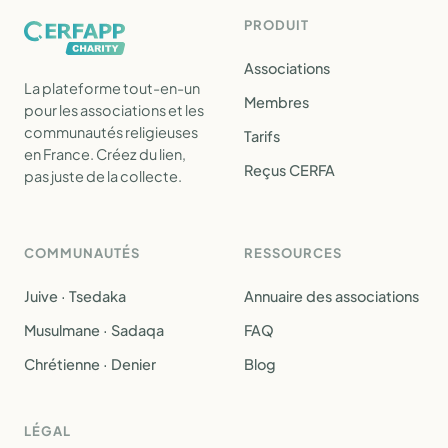
PRODUIT
Associations
La plateforme tout-en-un
Membres
pour les associations et les
communautés religieuses
Tarifs
en France. Créez du lien,
Reçus CERFA
pas juste de la collecte.
COMMUNAUTÉS
RESSOURCES
Juive · Tsedaka
Annuaire des associations
Musulmane · Sadaqa
FAQ
Chrétienne · Denier
Blog
LÉGAL