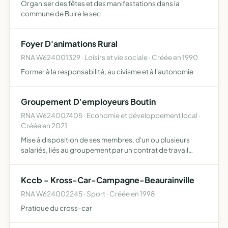
Organiser des fêtes et des manifestations dans la
commune de Buire le sec
Foyer D'animations Rural
RNA W624001329 · Loisirs et vie sociale · Créée en 1990
Former à la responsabilité, au civisme et à l'autonomie
Groupement D'employeurs Boutin
RNA W624007405 · Economie et développement local ·
Créée en 2021
Mise à disposition de ses membres, d'un ou plusieurs
salariés, liés au groupement par un contrat de travail
apporter à ses membres, et à eux seuls, une aide ou un
conseil, en matière d'emploi ou gestion des ressources
Kccb - Kross-Car-Campagne-Beaurainville
hum…
RNA W624002245 · Sport · Créée en 1998
Pratique du cross-car