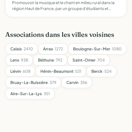
Promouvoir la musique et le chant en milieu rural dans la
région Haut de France, par un groupe d'étudiants et
lycéens et par le biais de la participation à des
évènements, et rencontres de type fêtes de la musique,
festiv…
Associations dans les villes voisines
Calais
· 2410
Arras
· 1272
Boulogne-Sur-Mer
· 1080
Lens
· 938
Béthune
· 792
Saint-Omer
· 704
Liévin
· 608
Hénin-Beaumont
· 531
Berck
· 524
Bruay-La-Buissière
· 379
Carvin
· 356
Aire-Sur-La-Lys
· 351