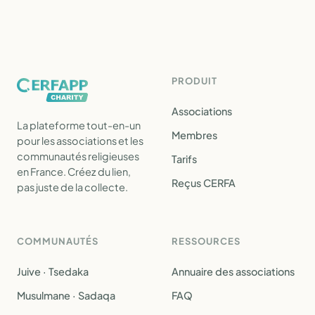
PRODUIT
Associations
La plateforme tout-en-un
Membres
pour les associations et les
communautés religieuses
Tarifs
en France. Créez du lien,
Reçus CERFA
pas juste de la collecte.
COMMUNAUTÉS
RESSOURCES
Juive · Tsedaka
Annuaire des associations
Musulmane · Sadaqa
FAQ