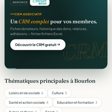
ANNONCE
CRM ASSOCIATIF
Un
CRM complet
pour vos membres.
Fiches donateurs, historique des dons, relances,
adhésions — fini les fichiers Excel.
CRM.
Découvrir le CRM gratuit
Thématiques principales à Bourlon
Loisirs et vie sociale
· 6
Culture
· 5
Santé et action sociale
· 4
Education et formation
· 3
Autres et divers
· 2
Sport
· 2