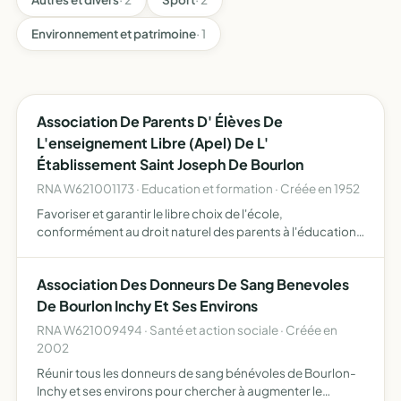
Environnement et patrimoine
· 1
Association De Parents D' Élèves De
L'enseignement Libre (Apel) De L'
Établissement Saint Joseph De Bourlon
RNA W621001173 · Education et formation · Créée en 1952
Favoriser et garantir le libre choix de l'école,
conformément au droit naturel des parents à l'éducation
et à l'instruction de leurs enfants, selon leur conscience
promouvoir le caractère propre de l'enseignement
Association Des Donneurs De Sang Benevoles
catholiq…
De Bourlon Inchy Et Ses Environs
RNA W621009494 · Santé et action sociale · Créée en
2002
Réunir tous les donneurs de sang bénévoles de Bourlon-
Inchy et ses environs pour chercher à augmenter le