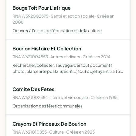
expériences et leurs connaissances, particulièrement
Bouge Toit Pour L'afrique
pour les véhicule…
RNA W592002575 · Santé et action sociale · Créée en
2008
Oeuvrer à l'essor de l'éducation et de la culture
Bourlon Histoire Et Collection
RNA W621004853 · Autres et divers · Créée en 2014
Rechercher, collecter, sauvegarder tout document (
photo, plan,carte postale, écrit...) tout objet ayant trait à
la commune afin de retracer l'histoire locale, la vulgariser
et la diffuser ( par des expositions, des écrit…
Comite Des Fetes
RNA W621002384 · Loisirs et vie sociale · Créée en 1985
Organisation des fêtes communales
Crayons Et Pinceaux De Bourlon
RNA W621010855 · Culture · Créée en 2025