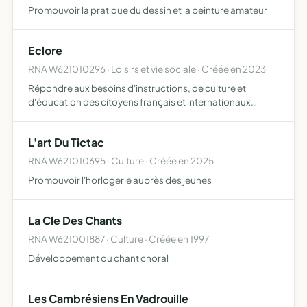
Promouvoir la pratique du dessin et la peinture amateur
Eclore
RNA W621010296 · Loisirs et vie sociale · Créée en 2023
Répondre aux besoins d'instructions, de culture et
d'éducation des citoyens français et internationaux
répondre aux besoins et aux nécessités de tout être
humain aider les personnes (toute classe sociale
L'art Du Tictac
confondue) à accé…
RNA W621010695 · Culture · Créée en 2025
Promouvoir l'horlogerie auprès des jeunes
La Cle Des Chants
RNA W621001887 · Culture · Créée en 1997
Développement du chant choral
Les Cambrésiens En Vadrouille