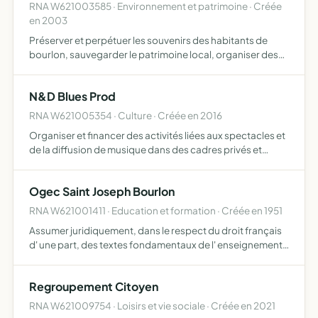
RNA W621003585 · Environnement et patrimoine · Créée
en 2003
Préserver et perpétuer les souvenirs des habitants de
bourlon, sauvegarder le patrimoine local, organiser des
manifestations ou expositions en rapport avec l'histoire
de la commune, et toutes autres actions ayant trait à …
N&D Blues Prod
RNA W621005354 · Culture · Créée en 2016
Organiser et financer des activités liées aux spectacles et
de la diffusion de musique dans des cadres privés et
publics, et permettre aux musiciens et aux groupes
amateurs adhérents de se produire en étant défrayés
Ogec Saint Joseph Bourlon
RNA W621001411 · Education et formation · Créée en 1951
Assumer juridiquement, dans le respect du droit français
d' une part, des textes fondamentaux de l' enseignement
catholique et des accords conclus en son sein d' autre
part, la gestion d'établissements d'enseignement fond…
Regroupement Citoyen
RNA W621009754 · Loisirs et vie sociale · Créée en 2021