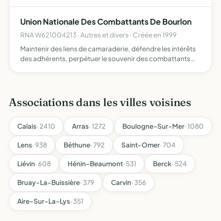
Bourlon
Union Nationale Des Combattants De Bourlon
RNA W621004213 · Autres et divers · Créée en 1999
Maintenir des liens de camaraderie, défendre les intérêts
des adhérents, perpétuer le souvenir des combattants
morts pour la france.
Associations dans les villes voisines
Calais
· 2410
Arras
· 1272
Boulogne-Sur-Mer
· 1080
Lens
· 938
Béthune
· 792
Saint-Omer
· 704
Liévin
· 608
Hénin-Beaumont
· 531
Berck
· 524
Bruay-La-Buissière
· 379
Carvin
· 356
Aire-Sur-La-Lys
· 351