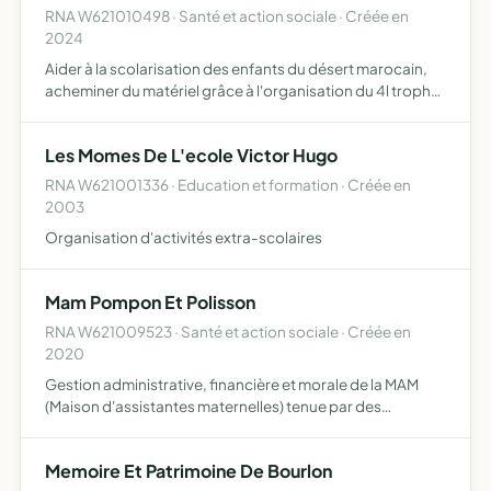
RNA W621010498 · Santé et action sociale · Créée en
2024
Aider à la scolarisation des enfants du désert marocain,
acheminer du matériel grâce à l'organisation du 4l trophy
en partenariat avec l'association enfants du désert
implantée à paris
Les Momes De L'ecole Victor Hugo
RNA W621001336 · Education et formation · Créée en
2003
Organisation d'activités extra-scolaires
Mam Pompon Et Polisson
RNA W621009523 · Santé et action sociale · Créée en
2020
Gestion administrative, financière et morale de la MAM
(Maison d'assistantes maternelles) tenue par des
assistantes maternelles agréées et travaillant ensemble
dans un local aménagé spécialement pour accueillir des
Memoire Et Patrimoine De Bourlon
enfant…