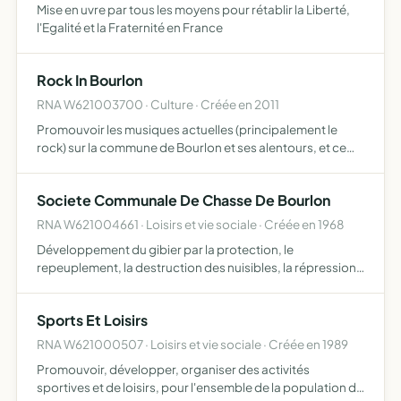
Mise en uvre par tous les moyens pour rétablir la Liberté,
l'Egalité et la Fraternité en France
Rock In Bourlon
RNA W621003700 · Culture · Créée en 2011
Promouvoir les musiques actuelles (principalement le
rock) sur la commune de Bourlon et ses alentours, et ce
par l'organisation d'évènements musicaux
Societe Communale De Chasse De Bourlon
RNA W621004661 · Loisirs et vie sociale · Créée en 1968
Développement du gibier par la protection, le
repeuplement, la destruction des nuisibles, la répression
du braconnage et l'exploitation rationnelle de la chasse
Sports Et Loisirs
RNA W621000507 · Loisirs et vie sociale · Créée en 1989
Promouvoir, développer, organiser des activités
sportives et de loisirs, pour l'ensemble de la population de