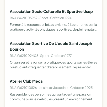
nombre de donneurs en liaison avec l'établissement de
transfusion sanguine d'Arras
Association Socio Culturelle Et Sportive Usep
RNA W621005932 · Sport · Créée en 1994
Former à la responsabilité, au civisme, à l'autonomie par la
pratique d'activités physiques, sportives, de pleine nature
et culturelles
Association Sportive De L'ecole Saint Joseph
Bourlon
RNA W621002408 · Sport · Créée en 1977
Organiser et favoriser la pratique des sports par les élèves
ou étudiants fréquentant l'établissement, représenter
l'établissement dans les épreuves sportives scolaires et
universitaires
Atelier Club Meca
RNA W621010826 · Loisirs et vie sociale · Créée en 2025
Rassembler des personnes qui partagent une passion
commune pour les véhicules, créant un environnement
favorable où les membres peuvent partager leurs