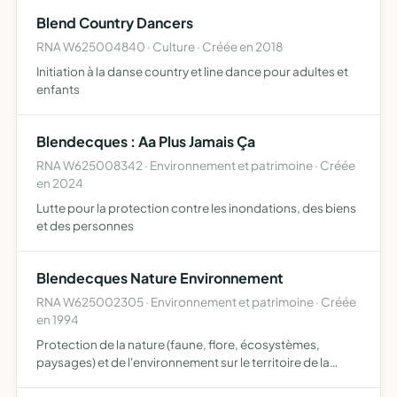
ou en voie de disparition accueillir, promouvoir et
Blend Country Dancers
associer…
RNA W625004840 · Culture · Créée en 2018
Initiation à la danse country et line dance pour adultes et
enfants
Blendecques : Aa Plus Jamais Ça
RNA W625008342 · Environnement et patrimoine · Créée
en 2024
Lutte pour la protection contre les inondations, des biens
et des personnes
Blendecques Nature Environnement
RNA W625002305 · Environnement et patrimoine · Créée
en 1994
Protection de la nature (faune, flore, écosystèmes,
paysages) et de l'environnement sur le territoire de la
commune de Blendecques et de ses environs.