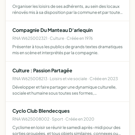
Organiser les loisirs de ses adhérents, au sein des locaux
rénovés mis à sa disposition par la commune et par toutes
autres manifestations ayant ce caractère
Compagnie Du Manteau D'arlequin
RNA W625002321 · Culture · Créée en 1976
Présenter à tous les publics de grands textes dramatiques
mis en scène et interprétés par la compagnie.
Culture : Passion Partagée
RNA W625008213 · Loisirs et vie sociale · Créée en 2023
Développer et faire partager une dynamique culturelle,
sociale et humaine sous toutes ses formes,
pédagogiques, ludiques et festives et par des approches
diverses et variées en ayant recours à différents supports
Cyclo Club Blendecques
de vulga…
RNA W625008002 · Sport · Créée en 2020
Cyclisme en loisir se réunir le samedi après-midi pour des
sorties groupées, et tous objets similaires, connexes ou