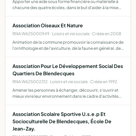
Apporter une aide sous forme financière ou matérielle à
chacune des quatre écoles, dans le but d'aider à la mise
en place de moyens pour les actions éducatives,
voyages, spectacles... en promouvant diverses
Association Oiseaux Et Nature
manifestations…
RNA W625000949 · Loisirs et vie sociale · Créée en 2008
Animation de la commune promouvoir la connaissance de
l'ornithologie et de l'aviculture, de la faune en général, de
l'artisanat rural, et de la création artistique, par
l'organisation d'expositions tout public ou d'activi…
Association Pour Le Développement Social Des
Quartiers De Blendecques
RNA W625002312 · Loisirs et vie sociale · Créée en 1992
Amener les personnes à échanger, découvrir, s'ouvrir et
mieux vivre leur environnement dans le cadre d'activités
d'animation dans la commune.
Association Scolaire Sportive U.s.e.p Et
Socioculturelle De Blendecques, École De
Jean-Zay.