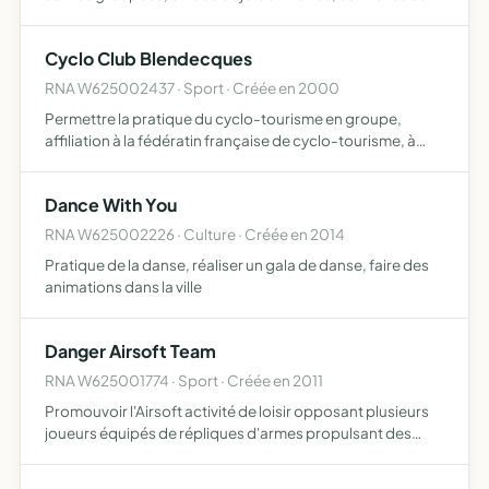
complémentaires ou susceptibles d'en favoriser la
réalisation ou le développement
Cyclo Club Blendecques
RNA W625002437 · Sport · Créée en 2000
Permettre la pratique du cyclo-tourisme en groupe,
affiliation à la fédératin française de cyclo-tourisme, à
toute personne de tout âge, résidant ou non à
blendecques et permettre l'organisation de brevets
Dance With You
RNA W625002226 · Culture · Créée en 2014
Pratique de la danse, réaliser un gala de danse, faire des
animations dans la ville
Danger Airsoft Team
RNA W625001774 · Sport · Créée en 2011
Promouvoir l'Airsoft activité de loisir opposant plusieurs
joueurs équipés de répliques d'armes propulsant des
billes de plastique s'affrontant selon différents scénarios