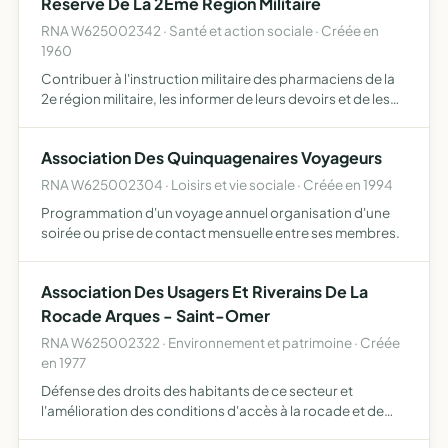
Réserve De La 2Ème Région Militaire
RNA W625002342 · Santé et action sociale · Créée en
1960
Contribuer à l'instruction militaire des pharmaciens de la
2e région militaire, les informer de leurs devoirs et de les
mettre à même de remplir au mieux le role qui leur serait
dévolu en cas de mobilisation ou de réquisi…
Association Des Quinquagenaires Voyageurs
RNA W625002304 · Loisirs et vie sociale · Créée en 1994
Programmation d'un voyage annuel organisation d'une
soirée ou prise de contact mensuelle entre ses membres.
Association Des Usagers Et Riverains De La
Rocade Arques - Saint-Omer
RNA W625002322 · Environnement et patrimoine · Créée
en 1977
Défense des droits des habitants de ce secteur et
l'amélioration des conditions d'accès à la rocade et de
circulation sur celle-ci.