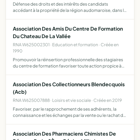
Défense des droits et des intérêts des candidats
accédant à la propriété de la région audomaroise, dans le
cadre de la société chacun chez soi , logis 62.
Association Des Amis Du Centre De Formation
Du Chateau De La Vallée
RNA W625002301 · Education et formation · Créée en
1990
Promouvoir la réinsertion professionnelle des stagiaires
du centre de formation favoriser toute action propice à
l'accueil et l'information des nouveaux stagiaires
développer des liens entre eux développer les relations
Association Des Collectionneurs Blendecquois
e…
(Acb)
RNA W625007888 · Loisirs et vie sociale · Créée en 2019
Favoriser, par le rapprochement de ses adhérents, la
connaissance et les échanges par la vente ou le rachat de
pièces, billets, timbres, pin's, capsules de champagne,
jetons touristiques, cartes postales, disques, etc, pa…
Association Des Pharmaciens Chimistes De