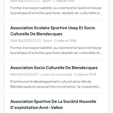
RNA W625002331 · Sport · Créée en 1987
Former à la responsabilité, au civisme et à l'autonomie par
la pratique d'activités sportives, de plein air, culturelles et
scientifiques dans le cadre d'un fonctionnement
démocratique et laïque.
Association Scolaire Sportive Usep Et Socio
Culturelle De Blendecques
RNA W625002330 · Sport · Créée en 1986
Former à la responsabilité, au civisme et à l'autonomie par
la pratique d'activités sportives de plein air, culturelles et
scientifiques dans le cadre d'un fonctionnement
démocratique et laïque.
Association Socio Culturelle De Blendecques
RNA W625001127 · Loisirs et vie sociale · Créée en 1978
Promouvoir le développement culturel de la ville de
Blendecques en assurant la concertation, la coopération,
la coordination et le support de toutes les formes
d'activités. Rassembler une section maquette/jouets en
Association Sportive De La Société Nouvelle
bois e…
D'exploitation Avot-Vallee