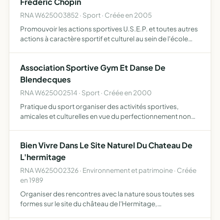
Frédéric Chopin
RNA W625003852 · Sport · Créée en 2005
Promouvoir les actions sportives U.S.E.P. et toutes autres
actions à caractère sportif et culturel au sein de l'école
Frédéric Chopin
Association Sportive Gym Et Danse De
Blendecques
RNA W625002514 · Sport · Créée en 2000
Pratique du sport organiser des activités sportives,
amicales et culturelles en vue du perfectionnement non
seulement du corps humain mais encore de l'esprit animer
et susciter l'esprit de groupe et d'amitié entre ses mem…
Bien Vivre Dans Le Site Naturel Du Chateau De
L'hermitage
RNA W625002326 · Environnement et patrimoine · Créée
en 1989
Organiser des rencontres avec la nature sous toutes ses
formes sur le site du château de l'Hermitage,
sensibilisation sur les espèces animales ou florales rares