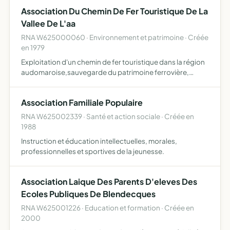
Association Du Chemin De Fer Touristique De La
Vallee De L'aa
RNA W625000060 · Environnement et patrimoine · Créée
en 1979
Exploitation d'un chemin de fer touristique dans la région
audomaroise,sauvegarde du patrimoine ferrovière,
animation du site et toutes les opérations pouvant s'y
rattacher.
Association Familiale Populaire
RNA W625002339 · Santé et action sociale · Créée en
1988
Instruction et éducation intellectuelles, morales,
professionnelles et sportives de la jeunesse.
Association Laique Des Parents D'eleves Des
Ecoles Publiques De Blendecques
RNA W625001226 · Education et formation · Créée en
2000