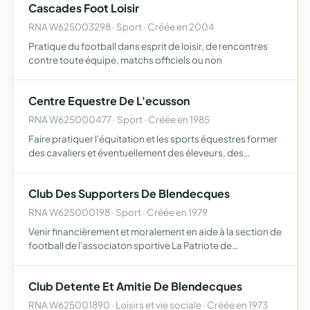
Cascades Foot Loisir
RNA W625003298 · Sport · Créée en 2004
Pratique du football dans esprit de loisir, de rencontres
contre toute équipe, matchs officiels ou non
Centre Equestre De L'ecusson
RNA W625000477 · Sport · Créée en 1985
Faire pratiquer l'équitation et les sports équestres former
des cavaliers et éventuellement des éleveurs, des
palefreniers et des moniteurs organiser des compétitions
et manifestations équestres faire de la propagande en …
Club Des Supporters De Blendecques
RNA W625000198 · Sport · Créée en 1979
Venir financièrement et moralement en aide à la section de
football de l'associaton sportive La Patriote de
Blendecques
Club Detente Et Amitie De Blendecques
RNA W625001890 · Loisirs et vie sociale · Créée en 1973