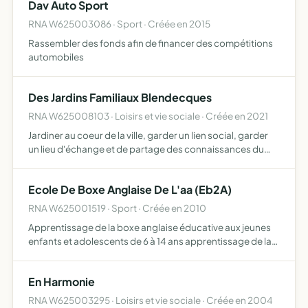
Dav Auto Sport
RNA W625003086 · Sport · Créée en 2015
Rassembler des fonds afin de financer des compétitions
automobiles
Des Jardins Familiaux Blendecques
RNA W625008103 · Loisirs et vie sociale · Créée en 2021
Jardiner au coeur de la ville, garder un lien social, garder
un lieu d'échange et de partage des connaissances du
jardinage , nourrir notre famille avec nos récoltes, les
partager veiller à l'entretien des jardins
Ecole De Boxe Anglaise De L'aa (Eb2A)
RNA W625001519 · Sport · Créée en 2010
Apprentissage de la boxe anglaise éducative aux jeunes
enfants et adolescents de 6 à 14 ans apprentissage de la
boxe assaut et loisir aux plus grands apprentissage aux
jeunes enfants, adolescents et adultes de la boxe ang…
En Harmonie
RNA W625003295 · Loisirs et vie sociale · Créée en 2004