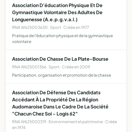
Association D'éducation Physique Et De
économique…
Gymnastique Volontaire Des Adultes De
Longuenesse (A.e.p.g.v.a.l.)
RNA W625003630 · Sport · Créée en 1977
Pratique de l'éducation physique et de la gymnastique
volontaire
Association De Chasse De La Plate-Bourse
RNA W625001366 · Sport · Créée en 2009
Participation, organisation et promotion de la chasse
Association De Défense Des Candidats
Accédant À La Propriété De La Région
Audomaroise Dans Le Cadre De La Société
"Chacun Chez Soi - Logis 62"
RNA W625002319 · Environnement et patrimoine · Créée
en 1974