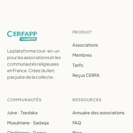
PRODUIT
Associations
La plateforme tout-en-un
Membres
pour les associations et les
communautés religieuses
Tarifs
en France. Créez du lien,
Reçus CERFA
pas juste de la collecte.
COMMUNAUTÉS
RESSOURCES
Juive · Tsedaka
Annuaire des associations
Musulmane · Sadaqa
FAQ
Chrétienne · Denier
Blog