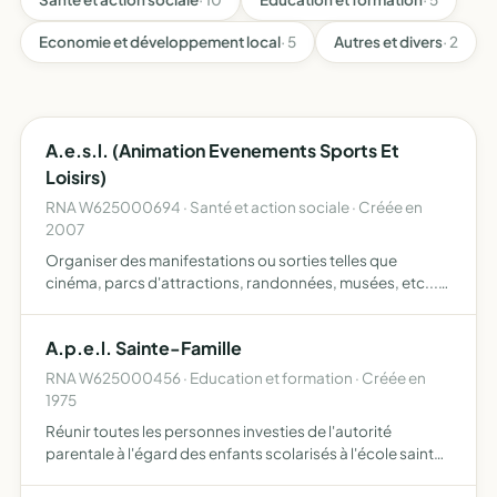
Economie et développement local
· 5
Autres et divers
· 2
A.e.s.l. (Animation Evenements Sports Et
Loisirs)
RNA W625000694 · Santé et action sociale · Créée en
2007
Organiser des manifestations ou sorties telles que
cinéma, parcs d'attractions, randonnées, musées, etc...à
des personnes à faibles revenus
A.p.e.l. Sainte-Famille
RNA W625000456 · Education et formation · Créée en
1975
Réunir toutes les personnes investies de l'autorité
parentale à l'égard des enfants scolarisés à l'école sainte-
famille et assure leur information favoriser et garantir le