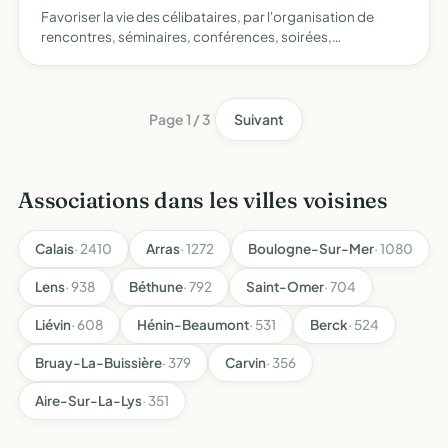
Favoriser la vie des célibataires, par l'organisation de
rencontres, séminaires, conférences, soirées,
déplacements, recherche d'avantages divers, de remises
par l'édition de journaux spécialisés, courtage
matrimonial
Page 1 / 3
Suivant
Associations dans les villes voisines
Calais
· 2410
Arras
· 1272
Boulogne-Sur-Mer
· 1080
Lens
· 938
Béthune
· 792
Saint-Omer
· 704
Liévin
· 608
Hénin-Beaumont
· 531
Berck
· 524
Bruay-La-Buissière
· 379
Carvin
· 356
Aire-Sur-La-Lys
· 351