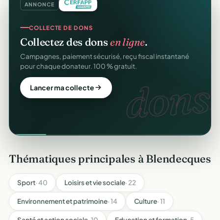
ANNONCE
COLLECTE DE DONS
Collectez des dons
en ligne
.
Campagnes, paiement sécurisé, reçu fiscal instantané
pour chaque donateur. 100 % gratuit.
dons.
Lancer ma collecte
Thématiques principales à Blendecques
Sport
· 40
Loisirs et vie sociale
· 22
Environnement et patrimoine
· 14
Culture
· 11
Santé et action sociale
· 10
Education et formation
· 5