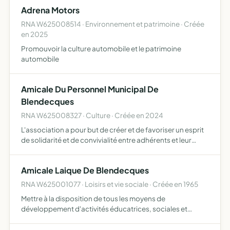
libre choix de l'école conformément au droit natu…
Adrena Motors
RNA W625008514 · Environnement et patrimoine · Créée
en 2025
Promouvoir la culture automobile et le patrimoine
automobile
Amicale Du Personnel Municipal De
Blendecques
RNA W625008327 · Culture · Créée en 2024
L'association a pour but de créer et de favoriser un esprit
de solidarité et de convivialité entre adhérents et leur
famille. Elle s'engage également à organiser des activité
culturelles, sportives, social et de loisirs a…
Amicale Laique De Blendecques
RNA W625001077 · Loisirs et vie sociale · Créée en 1965
Mettre à la disposition de tous les moyens de
développement d'activités éducatrices, sociales et
récréatives, d'éducation physique, sportive, intellectuelle
et artistique, d'information scientifique, technique,