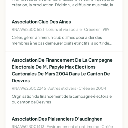
création, la production, l'édition, la diffusion musicale, la
production et promotion d'artistes, musiciens, djs et
l'organisation de diverses manifestations intitul…
Association Club Des Aines
RNA W623001621 · Loisirs et vie sociale · Créée en 1989
Créer, gérer, animer un club d'aïnés pour aider des
membres à ne pas demeurer oisifs et inctifs, à sortir de
leur solitude et se créer des relations
Association De Financement De La Campagne
Electorale De M. Papyle Max Elections
Cantonales De Mars 2004 Dans Le Canton De
Desvres
RNA W623002245 · Autres et divers · Créée en 2004
Orgnisation du financement de la campagne électorale
du canton de Desvres
Association Des Plaisanciers D'audinghen
RNA W623001413 · Environnement et patrimoine · Créée