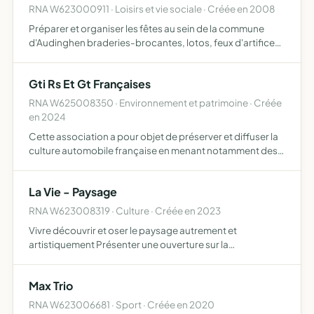
RNA W623000911 · Loisirs et vie sociale · Créée en 2008
Préparer et organiser les fêtes au sein de la commune
d'Audinghen braderies-brocantes, lotos, feux d'artifices,
ball-trap et tous rassemblements festifs et culturels
Gti Rs Et Gt Françaises
RNA W625008350 · Environnement et patrimoine · Créée
en 2024
Cette association a pour objet de préserver et diffuser la
culture automobile française en menant notamment des
actions solidaires
La Vie - Paysage
RNA W623008319 · Culture · Créée en 2023
Vivre découvrir et oser le paysage autrement et
artistiquement Présenter une ouverture sur la
décoincidence de F. JULLIEN Développer les notions de
rencontres avec un artiste, un paysage, une exposition,
Max Trio
instaurer les ran…
RNA W623006681 · Sport · Créée en 2020