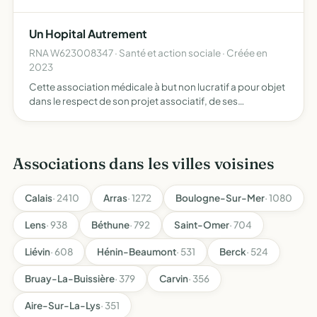
Un Hopital Autrement
RNA W623008347 · Santé et action sociale · Créée en
2023
Cette association médicale à but non lucratif a pour objet
dans le respect de son projet associatif, de ses
engagements historiques avec l'ASLAV (Association de
l'Amour Vivant) et de ses valeurs chrétiennes d'aider les
so…
Associations dans les villes voisines
Calais
· 2410
Arras
· 1272
Boulogne-Sur-Mer
· 1080
Lens
· 938
Béthune
· 792
Saint-Omer
· 704
Liévin
· 608
Hénin-Beaumont
· 531
Berck
· 524
Bruay-La-Buissière
· 379
Carvin
· 356
Aire-Sur-La-Lys
· 351