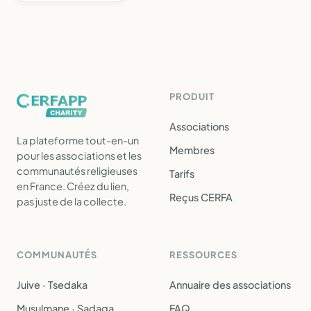
PRODUIT
Associations
La plateforme tout-en-un
Membres
pour les associations et les
communautés religieuses
Tarifs
en France. Créez du lien,
Reçus CERFA
pas juste de la collecte.
COMMUNAUTÉS
RESSOURCES
Juive · Tsedaka
Annuaire des associations
Musulmane · Sadaqa
FAQ