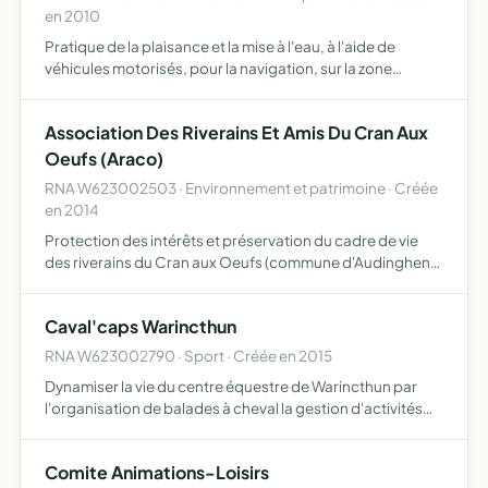
en 2010
Pratique de la plaisance et la mise à l'eau, à l'aide de
véhicules motorisés, pour la navigation, sur la zone
littorale située entre le Cap Blanc Nez et Audresselles
Association Des Riverains Et Amis Du Cran Aux
Oeufs (Araco)
RNA W623002503 · Environnement et patrimoine · Créée
en 2014
Protection des intérêts et préservation du cadre de vie
des riverains du Cran aux Oeufs (commune d'Audinghen)
en exerçant tout droit de défense et d'amélioration de
l'environnement de l'habitat de l'urbanisme, de protecti…
Caval'caps Warincthun
RNA W623002790 · Sport · Créée en 2015
Dynamiser la vie du centre équestre de Warincthun par
l'organisation de balades à cheval la gestion d'activités
équestres destinées aux adhérents la mise en place
d'événements tels que repas, soirées ou déplacements
Comite Animations-Loisirs
colle…