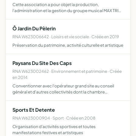
Cette association a pour objet la production,
l'administration et la gestion du groupe musical MAX TRIO
dans le but d'organiser ou de participer à des
manifestations culturelles
Ô Jardin Du Pèlerin
RNA W623006642 · Loisirs et vie sociale · Créée en 2019
Préservation du patrimoine, activité culturelle et artistique
Paysans Du Site Des Caps
RNA W623002462 · Environnement et patrimoine · Créée
en 2014
Conventionner avec l'opérateur grand site au conseil
général et d'autres collectivités dont la chambre
d'agriculture et le Parc Naturel Régional (liste non
exhaustive) défense de l'intérêt général agricole des
Sports Et Detente
paysans du …
RNA W623000904 · Sport · Créée en 2008
Organisation d'activités sportives et toutes
manifestations festives et artistiques