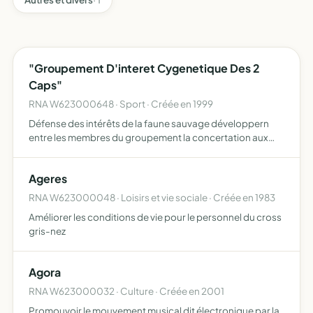
"Groupement D'interet Cygenetique Des 2
Caps"
RNA W623000648 · Sport · Créée en 1999
Défense des intérêts de la faune sauvage développern
entre les membres du groupement la concertation aux
fins d'information réciproque préalable à toute décision
tendant à modifier les possibilités d'accueil de la faune s…
Ageres
RNA W623000048 · Loisirs et vie sociale · Créée en 1983
Améliorer les conditions de vie pour le personnel du cross
gris-nez
Agora
RNA W623000032 · Culture · Créée en 2001
Promouvoir le mouvement musical dit électronique par la