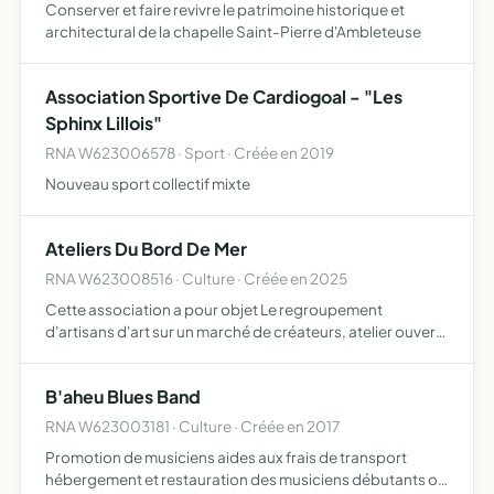
Conserver et faire revivre le patrimoine historique et
architectural de la chapelle Saint-Pierre d'Ambleteuse
Association Sportive De Cardiogoal - "Les
Sphinx Lillois"
RNA W623006578 · Sport · Créée en 2019
Nouveau sport collectif mixte
Ateliers Du Bord De Mer
RNA W623008516 · Culture · Créée en 2025
Cette association a pour objet Le regroupement
d'artisans d'art sur un marché de créateurs, atelier ouvert
au public
B'aheu Blues Band
RNA W623003181 · Culture · Créée en 2017
Promotion de musiciens aides aux frais de transport
hébergement et restauration des musiciens débutants ou