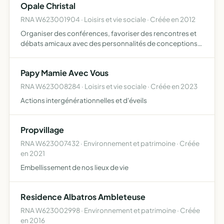
Opale Christal
RNA W623001904 · Loisirs et vie sociale · Créée en 2012
Organiser des conférences, favoriser des rencontres et
débats amicaux avec des personnalités de conceptions
spirituelles, échanger des intérêts humanistes, animer
l'organisation de toutes manifestations conférences,
Papy Mamie Avec Vous
ateli…
RNA W623008284 · Loisirs et vie sociale · Créée en 2023
Actions intergénérationnelles et d'éveils
Propvillage
RNA W623007432 · Environnement et patrimoine · Créée
en 2021
Embellissement de nos lieux de vie
Residence Albatros Ambleteuse
RNA W623002998 · Environnement et patrimoine · Créée
en 2016