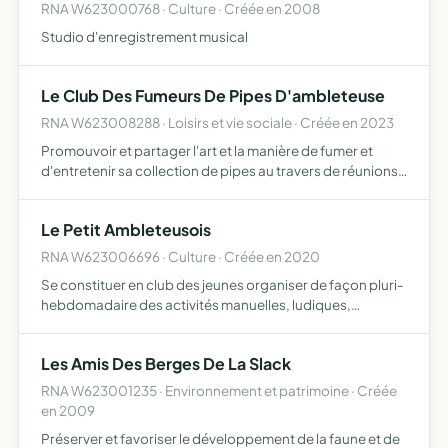
RNA W623000768 · Culture · Créée en 2008
Studio d'enregistrement musical
Le Club Des Fumeurs De Pipes D'ambleteuse
RNA W623008288 · Loisirs et vie sociale · Créée en 2023
Promouvoir et partager l'art et la manière de fumer et
d'entretenir sa collection de pipes au travers de réunions
mensuelles de passionnés et de curieux de la bouffarde
française et internationale
Le Petit Ambleteusois
RNA W623006696 · Culture · Créée en 2020
Se constituer en club des jeunes organiser de façon pluri-
hebdomadaire des activités manuelles, ludiques,
culturelles, sportives et sorties de loisirs organiser des
événements et manifestations ponctuelles (forum,
Les Amis Des Berges De La Slack
braderi…
RNA W623001235 · Environnement et patrimoine · Créée
en 2009
Préserver et favoriser le développement de la faune et de