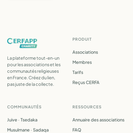
PRODUIT
Associations
La plateforme tout-en-un
Membres
pour les associations et les
communautés religieuses
Tarifs
en France. Créez du lien,
Reçus CERFA
pas juste de la collecte.
COMMUNAUTÉS
RESSOURCES
Juive · Tsedaka
Annuaire des associations
Musulmane · Sadaqa
FAQ