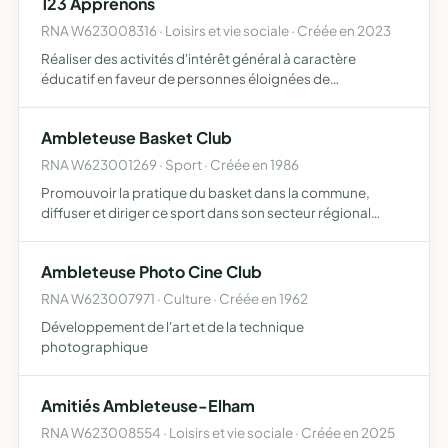
123 Apprenons
REUNIR CONCERTER INFORMER LES MEMBRES DE CETTE
…
RNA W623008316 · Loisirs et vie sociale · Créée en 2023
Réaliser des activités d'intérêt général à caractère
éducatif en faveur de personnes éloignées de
l'environnement scolaire, soit du fait de leur situation
économique ou sociale, soit du fait de leur situation
Ambleteuse Basket Club
personnelle …
RNA W623001269 · Sport · Créée en 1986
Promouvoir la pratique du basket dans la commune,
diffuser et diriger ce sport dans son secteur régional
nouvelle affiliation en fédération départementale de
basket à Lille
Ambleteuse Photo Cine Club
RNA W623007971 · Culture · Créée en 1962
Développement de l'art et de la technique
photographique
Amitiés Ambleteuse-Elham
RNA W623008554 · Loisirs et vie sociale · Créée en 2025