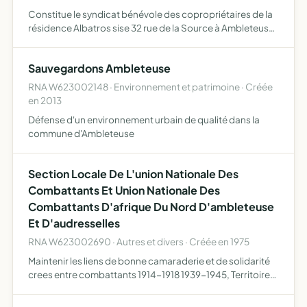
Constitue le syndicat bénévole des copropriétaires de la
résidence Albatros sise 32 rue de la Source à Ambleteuse
(62164), qui comprend 10 appartements elle a pour objet
d'assurer la gestion de la résidence
Sauvegardons Ambleteuse
RNA W623002148 · Environnement et patrimoine · Créée
en 2013
Défense d'un environnement urbain de qualité dans la
commune d'Ambleteuse
Section Locale De L'union Nationale Des
Combattants Et Union Nationale Des
Combattants D'afrique Du Nord D'ambleteuse
Et D'audresselles
RNA W623002690 · Autres et divers · Créée en 1975
Maintenir les liens de bonne camaraderie et de solidarité
crees entre combattants 1914-1918 1939-1945, Territoires
d'outre-mer, Indochine et Afrique du Nord défendre les
intérêts moraux et matériels des membres