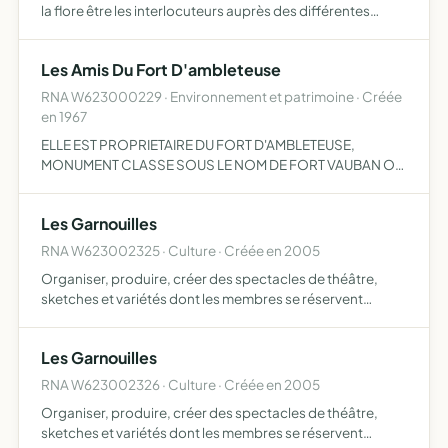
la flore être les interlocuteurs auprès des différentes
instances en ce qui concerne les travaux et
aménagements des dites berges
Les Amis Du Fort D'ambleteuse
RNA W623000229 · Environnement et patrimoine · Créée
en 1967
ELLE EST PROPRIETAIRE DU FORT D'AMBLETEUSE,
MONUMENT CLASSE SOUS LE NOM DE FORT VAUBAN OU
FORT MAHON . ELLE LE PRESERVE ET LE MET EN VALEUR
COMME CENTRE D'INFORMATION CULTURELLE ET
Les Garnouilles
TOURSITIQUE VOUE A L INERVENTION ET A LA…
RNA W623002325 · Culture · Créée en 2005
Organiser, produire, créer des spectacles de théâtre,
sketches et variétés dont les membres se réservent
l'exclusivité.
Les Garnouilles
RNA W623002326 · Culture · Créée en 2005
Organiser, produire, créer des spectacles de théâtre,
sketches et variétés dont les membres se réservent