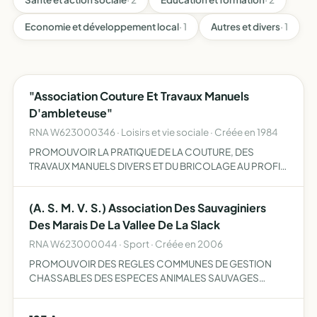
Economie et développement local
· 1
Autres et divers
· 1
"Association Couture Et Travaux Manuels
D'ambleteuse"
RNA W623000346 · Loisirs et vie sociale · Créée en 1984
PROMOUVOIR LA PRATIQUE DE LA COUTURE, DES
TRAVAUX MANUELS DIVERS ET DU BRICOLAGE AU PROFIT
DE LA COUTURE DES TRAVAUX MANUELS DIVERS ET DU
BRICOLAGE AU PROFIT DES HABITANTS D'AMBLETEUSE
(A. S. M. V. S.) Association Des Sauvaginiers
ET CREER DES LIENS D'AMITIE.
Des Marais De La Vallee De La Slack
RNA W623000044 · Sport · Créée en 2006
PROMOUVOIR DES REGLES COMMUNES DE GESTION
CHASSABLES DES ESPECES ANIMALES SAUVAGES
CHASSABLES GESTION ET SAUVEGARDE DES MILIEUX
NATURELS ET PROTECTION DE CES MEMES MILIEUX..