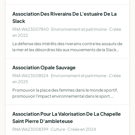
son estuaire, et d'une façon générale, représenter les
intérêts collectifs de ses membres pour toute o…
Association Des Riverains De L'estuaire De La
Slack
RNA W623007840 · Environnement et patrimoine · Créée
en 2022
La défense des intérêts des riverains contre les assauts de
la mer et les désordres liés aux mouvements de la Slack
dans son estuaire, et d'une façon générale la
représentation des intérêts collectifs de ses membres
Association Opale Sauvage
pour …
RNA W623008524 · Environnement et patrimoine · Créée
en 2025
Promouvoir la place des femmes dans le monde sportif,
promouvoir l'impact environnemental dans le sport,
développer des actions solidaires en parallèle, offrir des
produits à la vente, les vendre ou fournir des services
Association Pour La Valorisation De La Chapelle
Saint Pierre D'ambleteuse
RNA W623008399 · Culture · Créée en 2024