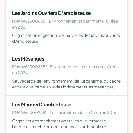
l'exclusivité.
Les Jardins Ouvriers D'ambleteuse
RNA W623006861 · Environnement et patrimoine · Créée
en 2021
Organisation et gestion des parcelles des jardins ouvriers
d'Ambleteuse
Les Mésanges
RNA W623008352 · Environnement et patrimoine · Créée
en 2024
Sauvegarde de l'environnement, de l'urbanisme, du cadre
et de la qualité de la vie des lotissements les mésanges, les
pluviers dorés et la rue du chemin vert à Ambleteuse en
particulier, pour préserver le caractère réside…
Les Momes D'ambleteuse
RNA W623002982 · Loisirs et vie sociale · Créée en 2016
Organiser des manifestations telles que kermesse,
braderie, marché de noël, carnaval, sortie scolaire