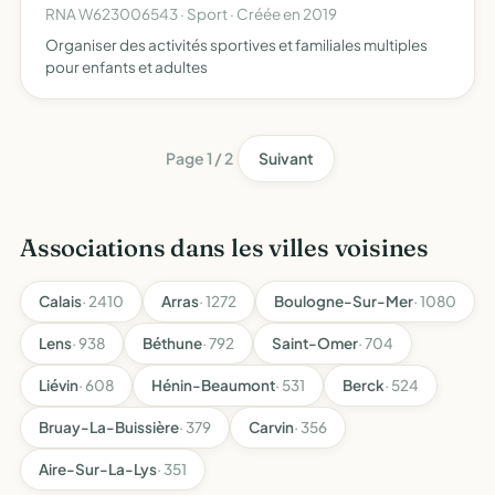
RNA W623006543 · Sport · Créée en 2019
Organiser des activités sportives et familiales multiples
pour enfants et adultes
Page 1 / 2
Suivant
Associations dans les villes voisines
Calais
· 2410
Arras
· 1272
Boulogne-Sur-Mer
· 1080
Lens
· 938
Béthune
· 792
Saint-Omer
· 704
Liévin
· 608
Hénin-Beaumont
· 531
Berck
· 524
Bruay-La-Buissière
· 379
Carvin
· 356
Aire-Sur-La-Lys
· 351