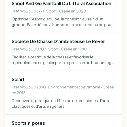
Shoot And Go Paintball Du Littoral Association
RNA W623006771 · Sport · Créée en 2020
Optimiser l'esprit d'équipe, la cohésion au sein d'un
groupe, Faire découvrir un sport trop peu connu du grand
public (le paintball) , Faire valoir les valeurs de la
République Initié du public à l'élargissement de leur c…
Societe De Chasse D'ambleteuse Le Reveil
RNA W623000707 · Sport · Créée en 1980
Faciliter la pratique de la chasse et favoriser le
repeuplement en giibier par la répression du braconnage
et la destruction des animaux nuisibles
Solart
RNA W623002890 · Environnement et patrimoine · Créée
en 2016
Découverte, pratique et diffusion de techniques d'arts
plastiques et d'arts en général
Sports'n'potes