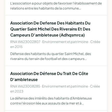
L'association a pour objets de favoriser l'établissement de
relations entre les habitants de la commune
d'Ambleteuse, avec ceux d'Elham (localité du Royaume-
Uni situé dans le comté de Kent, district de Folkestone et
Association De Defense Des Habitants Du
Hythe…
Quartier Saint Michel Des Riverains Et Des
Campeurs D'ambleteuse (Adhqsmrca)
RNA W623002807 · Environnement et patrimoine · Créée
en 2015
Défense des habitants du quartier Saint Michel, des
riverains du terrain de football et des campeurs
propriétaires de mobile homes du camping l'églantier à
Ambleteuse
Association De Défense Du Trait De Côte
D'ambleteuse
RNA W623008285 · Environnement et patrimoine · Créée
en 2023
La défense des intérêts des habitants d'Ambleteuse
contre l'érosion liée aux assauts de la mer et à
l'écoulement d'eaux de source, afin de préserver le trait