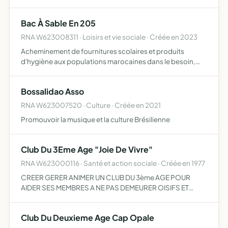
en formation sur justificatifs (à but non lucratif) et
permettre de facturer des prestations telles que les
Bac À Sable En 205
concer…
RNA W623008311 · Loisirs et vie sociale · Créée en 2023
Acheminement de fournitures scolaires et produits
d'hygiène aux populations marocaines dans le besoin,
dans le cadre d'un rallye raid
Bossalidao Asso
RNA W623007520 · Culture · Créée en 2021
Promouvoir la musique et la culture Brésilienne
Club Du 3Eme Age "Joie De Vivre"
RNA W623000116 · Santé et action sociale · Créée en 1977
CREER GERER ANIMER UN CLUB DU 3ème AGE POUR
AIDER SES MEMBRES A NE PAS DEMEURER OISIFS ET
INACTIFS SORTIR DE LEUR SOLITUDE ET SE CREER DES
REKATUIBS DE PROPOSER ET DE METTRE EN OEUVRE
Club Du Deuxieme Age Cap Opale
TOUTES SORTES D ACTIVITES DE LOISIRS …