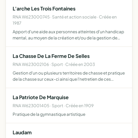
L'arche Les Trois Fontaines
RNA W623000745 · Santé et action sociale · Créée en
1987
Apport d'une aide aux personnes atteintes d'un handicap
mental, au moyen de la création et/ou de la gestion de
Foyers et services associés leur permettant de vivre en
communauté, de progresser sur tous les plans, d'exécut…
La Chasse De La Ferme De Selles
RNA W623002106 · Sport · Créée en 2003
Gestion d'un ou plusieurs territoires de chasse et pratique
de la chasse sur ceux-ci ainsi que l'netretien de ces
territoires
La Patriote De Marquise
RNA W623001405 · Sport · Créée en 1909
Pratique de la gymnastique artistique
Laudam