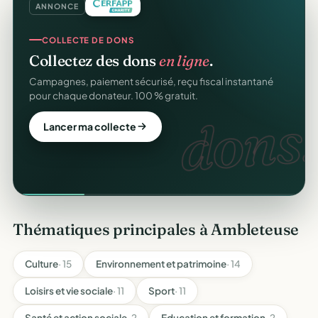
ANNONCE
COLLECTE DE DONS
Collectez des dons
en ligne
.
Campagnes, paiement sécurisé, reçu fiscal instantané
pour chaque donateur. 100 % gratuit.
dons.
Lancer ma collecte
Thématiques principales à Ambleteuse
Culture
· 15
Environnement et patrimoine
· 14
Loisirs et vie sociale
· 11
Sport
· 11
Santé et action sociale
· 2
Education et formation
· 2