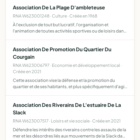
de côte, et d'une façon générale la représentation des
Association De La Plage D'ambleteuse
intérêts…
RNA W623001248 · Culture · Créée en 1968
À l'exclusion de tout but lucratif, l'organisation et
l'animation de toutes activités sportives ou de loisirs dans
le cadre de la station balnéaire d'Ambleteuse
Association De Promotion Du Quartier Du
Courgain
RNA W623006797 · Economie et développement local ·
Créée en 2021
Cette association vise la défense et la promotion du
quartier et de ses habitants, et plus spécifiquement d'agir
pour la défense et la promotion des habitants et riverains
du quartier du COURAGIN ainsi que de leur cadre d…
Association Des Riverains De L'estuaire De La
Slack
RNA W623007517 · Loisirs et vie sociale · Créée en 2021
Défendre les intérêts des riverains contre les assauts de la
mer et les désordres liés aux mouvements de la Slack dans