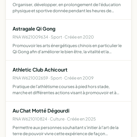
Organiser, développer, en prolongement de l'éducation
physique et sportive donnée pendant les heures de
scolarité l'initiation et la pratique sportives pour les éléves
qui adhérent.
Astragale Qi Gong
RNA W621009634 · Sport · Créée en 2020
Promouvoir les arts énergétiques chinois en particulier le
Qi Gong afin d'améliorer le bien être, la vitalité et la
connaissance de soi des pratiquants en harmonisant le
corps le c ur et l'esprit par l'écoute du souffle e…
Athletic Club Achicourt
RNA W621002659 · Sport · Créée en 2009
Pratique de l'athlétisme courses à pied hors stade,
marche et différentes actions visant à promouvoir et à
développer l'athlétisme sous toutes ses formes
Au Chat Motté Dégourdi
RNA W621010824 · Culture · Créée en 2025
Permettre aux personnes souhaitant s'initier à l'art de la
terre de pouvoir vivre cette expérience de façon