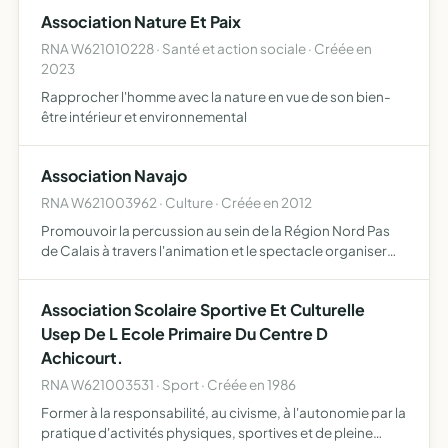
populaire et de critique sociale
Association Nature Et Paix
RNA W621010228 · Santé et action sociale · Créée en
2023
Rapprocher l'homme avec la nature en vue de son bien-
être intérieur et environnemental
Association Navajo
RNA W621003962 · Culture · Créée en 2012
Promouvoir la percussion au sein de la Région Nord Pas
de Calais à travers l'animation et le spectacle organiser
des stages techniques afin d'acquérir les différents
savoirs pour la pratique des percussions initiation et …
Association Scolaire Sportive Et Culturelle
Usep De L Ecole Primaire Du Centre D
Achicourt.
RNA W621003531 · Sport · Créée en 1986
Former à la responsabilité, au civisme, à l'autonomie par la
pratique d'activités physiques, sportives et de pleine