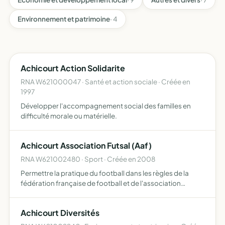
Environnement et patrimoine
· 4
Achicourt Action Solidarite
RNA W621000047 · Santé et action sociale · Créée en
1997
Développer l'accompagnement social des familles en
difficulté morale ou matérielle.
Achicourt Association Futsal (Aaf)
RNA W621002480 · Sport · Créée en 2008
Permettre la pratique du football dans les règles de la
fédération française de football et de l'association
mondiale, engager des équipes dans les championnats
de ce sport, créer une dynamique pour développer le
Achicourt Diversités
futsal s…