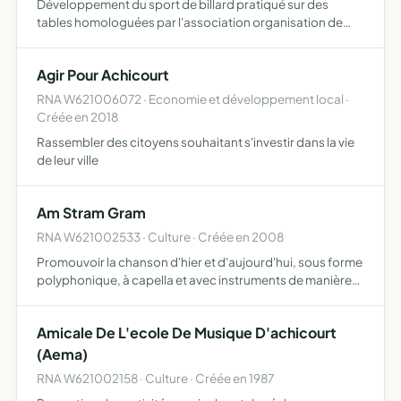
Développement du sport de billard pratiqué sur des
tables homologuées par l'association organisation de
compétitions, tournois, championnats, tant à titre
individuel que par équipe, ainsi que toute opération se
Agir Pour Achicourt
rapportant…
RNA W621006072 · Economie et développement local ·
Créée en 2018
Rassembler des citoyens souhaitant s'investir dans la vie
de leur ville
Am Stram Gram
RNA W621002533 · Culture · Créée en 2008
Promouvoir la chanson d'hier et d'aujourd'hui, sous forme
polyphonique, à capella et avec instruments de manière
expressive, en incluant à son interprétation un caractère
scénique, voire théâtral
Amicale De L'ecole De Musique D'achicourt
(Aema)
RNA W621002158 · Culture · Créée en 1987