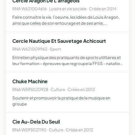
Cercle Aragon De L'arrageois
RNA W621004616 · Loisirs et vie sociale · Créée en 2014
Faire connaitre la vie, l'oeuvre, les idées de Louis Aragon,
ainsi que celles de son entourage et de ses amis,
promouvoir les oeuvres des artistes engagés, concourir à
apporter toute aide utile aux luttes citoyennes, cons…
Cercle Nautique Et Sauvetage Achicourt
RNA W621009962 · Sport
Entretien physique des pratiquants de sports utilitaires et
leur formation - épreuves que regroupe la FFSS - natation
avec palmes certifiée par un brevet fédéral de sécurité
aquatique pour les enfants et gestes de survie …
Chuke Machine
RNA W595020928 · Culture · Créée en 2012
Soutenir et promouvoir la pratique de la musique en
groupe
Cie Au-Dela Du Seuil
RNA W595021190 · Culture · Créée en 2012