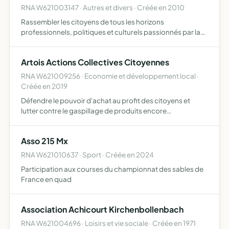
RNA W621003147 · Autres et divers · Créée en 2010
Rassembler les citoyens de tous les horizons
professionnels, politiques et culturels passionnés par la
ville d'Arras et la communauté urbaine et leurs avenirs,
pour les imaginer et les proposer faire travailler ensemble
Artois Actions Collectives Citoyennes
l…
RNA W621009256 · Economie et développement local ·
Créée en 2019
Défendre le pouvoir d'achat au profit des citoyens et
lutter contre le gaspillage de produits encore
commercialisables (alimentaire et non alimentaire), avec
une prise de conscience des particuliers, des
Asso 215 Mx
collectivités, de…
RNA W621010637 · Sport · Créée en 2024
Participation aux courses du championnat des sables de
France en quad
Association Achicourt Kirchenbollenbach
RNA W621004696 · Loisirs et vie sociale · Créée en 1971