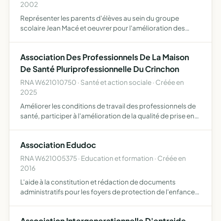
2002
Représenter les parents d'élèves au sein du groupe
scolaire Jean Macé et oeuvrer pour l'amélioration des
conditions d'apprentissage des élèves
Association Des Professionnels De La Maison
De Santé Pluriprofessionnelle Du Crinchon
RNA W621010750 · Santé et action sociale · Créée en
2025
Améliorer les conditions de travail des professionnels de
santé, participer à l'amélioration de la qualité de prise en
charge des patients
Association Edudoc
RNA W621005375 · Education et formation · Créée en
2016
L'aide à la constitution et rédaction de documents
administratifs pour les foyers de protection de l'enfance
et d'accueil de jeunes adultes ou toute structure
accueillant du public en ré-insertion L'association
Association Intergenerationnelle D'entraide