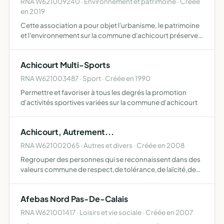
RNA W621009240 · Environnement et patrimoine · Créée
en 2019
Cette association a pour objet l'urbanisme, le patrimoine
et l'environnement sur la commune d'achicourt préserver
et améliorer la qualité de vie, l'environnement, notamment
les espaces naturels et corridors écologiques ve…
Achicourt Multi-Sports
RNA W621003487 · Sport · Créée en 1990
Permettre et favoriser à tous les degrés la promotion
d'activités sportives variées sur la commune d'achicourt
Achicourt, Autrement...
RNA W621002065 · Autres et divers · Créée en 2008
Regrouper des personnes qui se reconnaissent dans des
valeurs commune de respect,de tolérance,de laïcité,de
solidarité, de défense de l'environnement responsabiliser
chaque citoyen, quelque soient ses sensibilités, son ni…
Afebas Nord Pas-De-Calais
RNA W621001417 · Loisirs et vie sociale · Créée en 2007