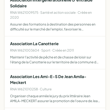
intervient…
Solidaire
RNA W621009575 · Santé et action sociale · Créée en
2020
Assurer des formations à destination des personnes en
difficulté sur le marché de l'emploi, favoriser le
rapprochement entre les différents acteurs du marché de
l'emploi entreprises, personnes en recherche d'emploi,
Association La Canotterie
colle…
RNA W621003604 · Sport · Créée en 2011
Maintenir l'activité de pêche et de chasse de loisir sur
l'étang de la Canotterie sur le territoire de la commune de
Proyat ( 80121)
Association Les Ami-E-S De Jean Amila-
Meckert
RNA W621010258 · Culture
Organiser chaque année le jury du prix littéraire Jean
AMILA-MECKERT assurer la promotion de l'oeuvre de Jean
AMILA-MECKERT et de la littérature d'expression