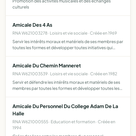
Promotion des activités musicales et des échanges
culturels
Amicale Des 4 As
RNA W621003278 · Loisirs et vie sociale · Créée en 1969
Servir les intérêts moraux et matériels de ses membres par
toutes les formes et développer toutes initiatives qui
peuvent s'intégrer dans cet objet
Amicale Du Chemin Manneret
RNA W621003539 · Loisirs et vie sociale · Créée en 1982
Servir et défendre les intérêts moraux et matériels de ses
membres par toutes les formes et développer toutes les
initiatives qui peuvent s'intégrer dans cet objet.
Amicale Du Personnel Du College Adam De La
Halle
RNA W621000555 · Education et formation · Créée en
1994