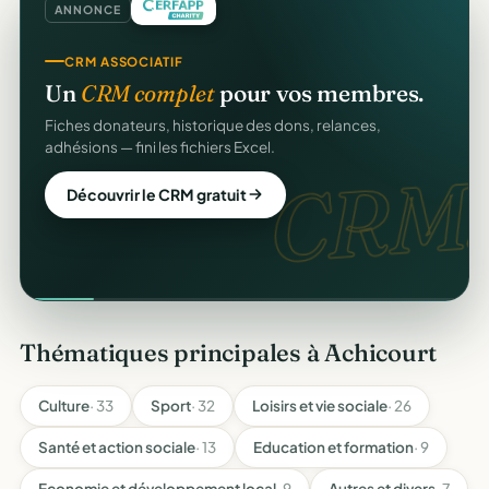
ANNONCE
CRM ASSOCIATIF
Un
CRM complet
pour vos membres.
Fiches donateurs, historique des dons, relances,
adhésions — fini les fichiers Excel.
CRM.
Découvrir le CRM gratuit
Thématiques principales à Achicourt
Culture
· 33
Sport
· 32
Loisirs et vie sociale
· 26
Santé et action sociale
· 13
Education et formation
· 9
Economie et développement local
· 9
Autres et divers
· 7