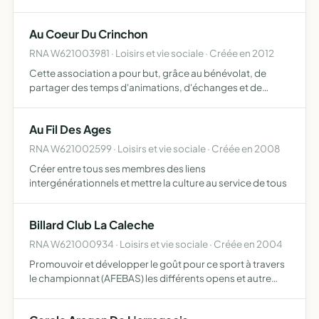
graduelle, constructive et dirigée par des personnes
bénévoles souhaitant partager la passion de la poterie et
Au Coeur Du Crinchon
du…
RNA W621003981 · Loisirs et vie sociale · Créée en 2012
Cette association a pour but, grâce au bénévolat, de
partager des temps d'animations, d'échanges et de
convivialité avec les résidents de l'EHPAD les Jardins du
Crinchon d'Achicourt (62217) en partenariat avec l'équipe
Au Fil Des Ages
d'…
RNA W621002599 · Loisirs et vie sociale · Créée en 2008
Créer entre tous ses membres des liens
intergénérationnels et mettre la culture au service de tous
Billard Club La Caleche
RNA W621000934 · Loisirs et vie sociale · Créée en 2004
Promouvoir et développer le goût pour ce sport à travers
le championnat (AFEBAS) les différents opens et autre
concours que propose la fédération de billard '8 pool' à
laquelle nous sommes affiliés permettant d'en exercer…