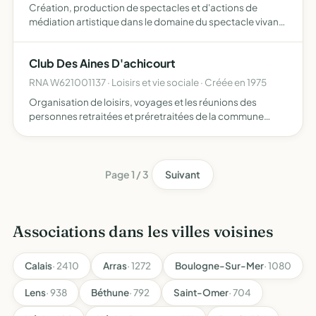
Création, production de spectacles et d'actions de
médiation artistique dans le domaine du spectacle vivant,
dans un souci d'échanges et de sensibilisation du public
autour des différences il s'agit donc de créer des spec…
Club Des Aines D'achicourt
RNA W621001137 · Loisirs et vie sociale · Créée en 1975
Organisation de loisirs, voyages et les réunions des
personnes retraitées et préretraitées de la commune
d'Achicourt et des membres adhérents des communes
environnantes
Page 1 / 3
Suivant
Associations dans les villes voisines
Calais
· 2410
Arras
· 1272
Boulogne-Sur-Mer
· 1080
Lens
· 938
Béthune
· 792
Saint-Omer
· 704