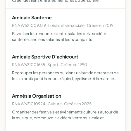
Créer des liens entre les membres du personnel.
Amicale Santerne
RNA W621009339 · Loisirs et vie sociale · Créée en 2019
Favoriser les rencontres entre salariés de la société
santerne, anciens salariés et leurs conjoints
Amicale Sportive D'achicourt
RNA W621001635 · Sport · Créée en 1990
Regrouper les personnes qui dans un but de détente et de
loisirs pratiquent la course à pied, cyclisme et la marche
nature
Amnésia Organisation
RNA W621010924 · Culture · Créée en 2025
Organiser des festivals et événements culturels autour de
la musique, promouvoir la découverte musicale et
favoriser les rencontres entre artistes et public