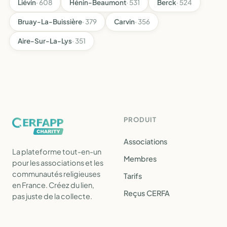
Liévin
· 608
Hénin-Beaumont
· 531
Berck
· 524
Bruay-La-Buissière
· 379
Carvin
· 356
Aire-Sur-La-Lys
· 351
PRODUIT
Associations
La plateforme tout-en-un
Membres
pour les associations et les
communautés religieuses
Tarifs
en France. Créez du lien,
Reçus CERFA
pas juste de la collecte.