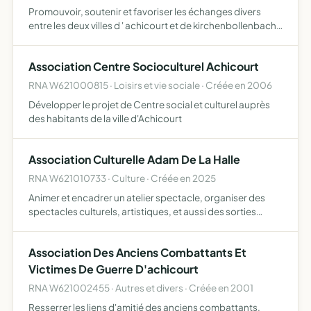
Promouvoir, soutenir et favoriser les échanges divers
entre les deux villes d ' achicourt et de kirchenbollenbach
(allemagne fédérale)
Association Centre Socioculturel Achicourt
RNA W621000815 · Loisirs et vie sociale · Créée en 2006
Développer le projet de Centre social et culturel auprès
des habitants de la ville d'Achicourt
Association Culturelle Adam De La Halle
RNA W621010733 · Culture · Créée en 2025
Animer et encadrer un atelier spectacle, organiser des
spectacles culturels, artistiques, et aussi des sorties
culturelles, faire des animations et des interventions
culturelles au sein d'établissements privés et ou publi…
Association Des Anciens Combattants Et
Victimes De Guerre D'achicourt
RNA W621002455 · Autres et divers · Créée en 2001
Resserrer les liens d'amitié des anciens combattants,