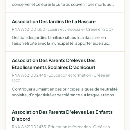
conserver et célébrer le culte du souvenir des morts au
champ d'honneur, défendre les droits des anciens
combattants et victimes de guerre, aider les sociétaires
Association Des Jardins De La Bassure
dans …
RNA W621001350 · Loisirs et vie sociale · Créée en 2007
Gestion des jardins familiaux situés à La Bassure, en
liaison étroite avec la municipalité, apporter aide aux
jardiniers et organiser en commun des animations et
informer
Association Des Parents D'eleves Des
Etablissements Scolaires D'achicourt
RNA W621002448 · Education et formation · Créée en
1977
Contribuer au maintien des principes laïques de neutralité
scolaire, d'objectivité et de tolérance sur lesquels repose
l'enseignement public étudier tout ce qui concerne
l'intérêt des élèves au point de vue moral, intelle…
Association Des Parents D'eleves Les Enfants
D'abord
RNA W621002435 · Education et formation · Créée en