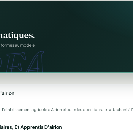
atiques.
FA.
onformes au modèle
'airion
 l'établissement agricole d'Airion étudier les questions se rattachant à 
aires, Et Apprentis D'airion