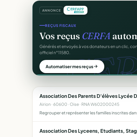
ANNONCE
REÇUS FISCAUX
Vos reçus
CERFA
autom
CER
Générés et envoyés à vos donateurs en un clic, c
officiel n°11580.
Automatiser mes reçus
Association Des Parents D'élèves Lycée D
Airion · 60600 · Oise · RNA W602000245
Regrouper et représenter les familles inscrites dans
Association Des Lyceens, Etudiants, Stagi