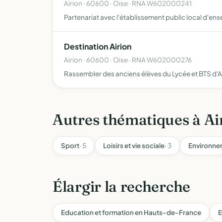
Airion · 60600 · Oise · RNA W602000241
Partenariat avec l'établissement public local d'en
Destination Airion
Airion · 60600 · Oise · RNA W602000276
Rassembler des anciens élèves du Lycée et BTS d'A
Autres thématiques à Ai
Sport
· 5
Loisirs et vie sociale
· 3
Environne
Élargir la recherche
Education et formation en Hauts-de-France
E