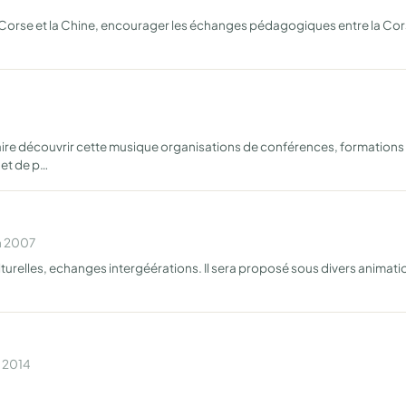
la Corse et la Chine, encourager les échanges pédagogiques entre la Cor
, faire découvrir cette musique organisations de conférences, formation
 et de p…
n 2007
culturelles, echanges intergéérations. Il sera proposé sous divers anima
n 2014