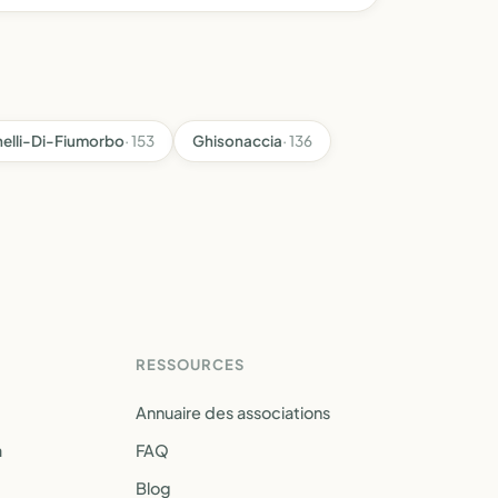
nelli-Di-Fiumorbo
· 153
Ghisonaccia
· 136
RESSOURCES
Annuaire des associations
a
FAQ
Blog