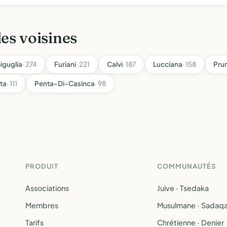
les voisines
iguglia
· 274
Furiani
· 221
Calvi
· 187
Lucciana
· 158
Pru
ta
· 111
Penta-Di-Casinca
· 98
PRODUIT
COMMUNAUTÉS
Associations
Juive · Tsedaka
Membres
Musulmane · Sadaq
Tarifs
Chrétienne · Denier