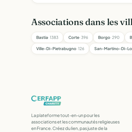
Associations dans les vil
Bastia
· 1383
Corte
· 396
Borgo
· 290
B
Ville-Di-Pietrabugno
· 126
San-Martino-Di-Lo
La plateforme tout-en-un pour les
associations et les communautés religieuses
en France. Créez du lien, pas juste de la