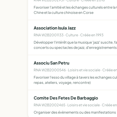
Favoriser l'amitié et les échanges culturels entre 
Chine et la culture chinoise en Corse
Association Isula Jazz
RNA W2B2001133 · Culture · Créée en 1993
Développer l'intérêt que la musique 'jazz' suscite
concerts ou spectacles de jazz, d'enregistrements
Associu San Petru
RNA W2B2000546 · Loisirs et vie sociale · Créée e
Favoriser l'esso du village à tavers les echanges 
repas, ateliers, voyage, rencontre)
Comite Des Fetes De Barbaggio
RNA W2B2002465 · Loisirs et vie sociale · Créée e
Organiser des évènements ou des manifestations