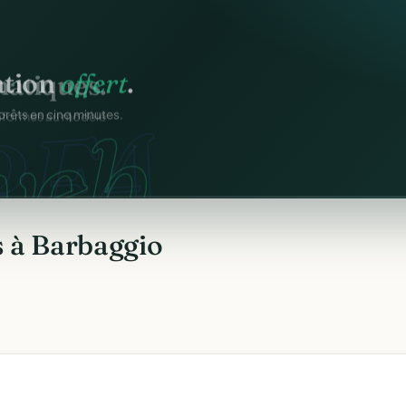
atiques.
ation
offert
.
FA.
onformes au modèle
web.
prêts en cinq minutes.
s à Barbaggio