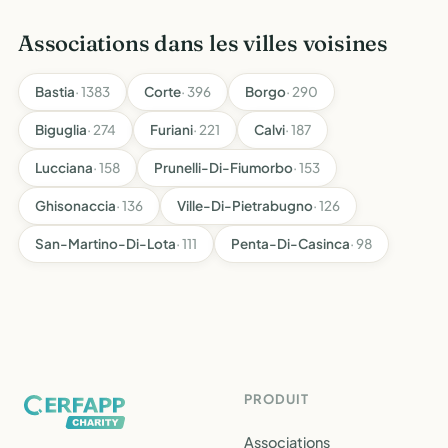
Associations dans les villes voisines
Bastia
· 1383
Corte
· 396
Borgo
· 290
Biguglia
· 274
Furiani
· 221
Calvi
· 187
Lucciana
· 158
Prunelli-Di-Fiumorbo
· 153
Ghisonaccia
· 136
Ville-Di-Pietrabugno
· 126
San-Martino-Di-Lota
· 111
Penta-Di-Casinca
· 98
PRODUIT
Associations