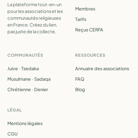
La plateforme tout-en-un
Membres
pour les associations et les
communautés religieuses
Tarifs
en France. Créez du lien,
Reçus CERFA
pas juste de la collecte.
COMMUNAUTÉS
RESSOURCES
Juive · Tsedaka
Annuaire des associations
Musulmane · Sadaqa
FAQ
Chrétienne · Denier
Blog
LÉGAL
Mentions légales
CGU