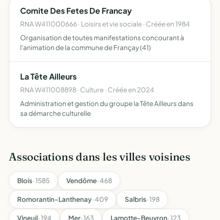
Comite Des Fetes De Francay
RNA W411000666 · Loisirs et vie sociale · Créée en 1984
Organisation de toutes manifestations concourant à
l'animation de la commune de Françay (41)
La Tête Ailleurs
RNA W411008898 · Culture · Créée en 2024
Administration et gestion du groupe la Tête Ailleurs dans
sa démarche culturelle
Associations dans les villes voisines
Blois
· 1585
Vendôme
· 468
Romorantin-Lanthenay
· 409
Salbris
· 198
Vineuil
· 194
Mer
· 163
Lamotte-Beuvron
· 123