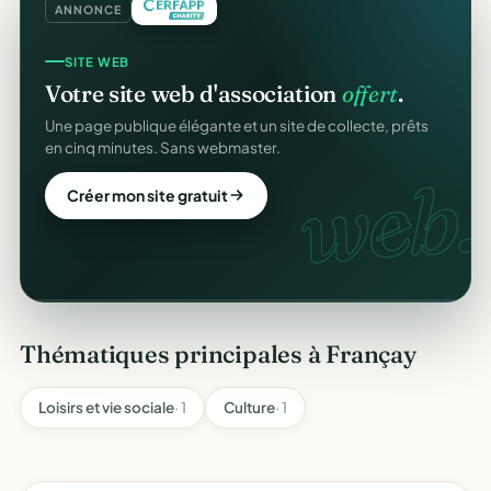
ANNONCE
COLLECTE DE DONS
SITE WEB
Collectez des dons
en ligne
.
Votre site web d'association
offert
.
Campagnes, paiement sécurisé, reçu fiscal instantané
Une page publique élégante et un site de collecte, prêts
pour chaque donateur. 100 % gratuit.
en cinq minutes. Sans webmaster.
dons
web.
Lancer ma collecte
Créer mon site gratuit
Thématiques principales à Françay
Loisirs et vie sociale
· 1
Culture
· 1