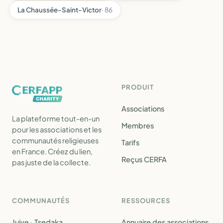
La Chaussée-Saint-Victor
· 86
PRODUIT
Associations
La plateforme tout-en-un
Membres
pour les associations et les
communautés religieuses
Tarifs
en France. Créez du lien,
Reçus CERFA
pas juste de la collecte.
COMMUNAUTÉS
RESSOURCES
Juive · Tsedaka
Annuaire des associations