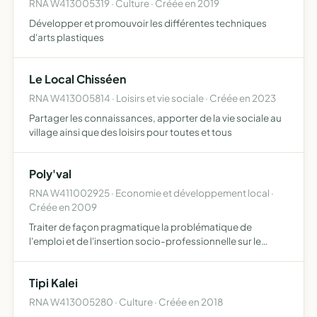
RNA W413005319 · Culture · Créée en 2019
Développer et promouvoir les différentes techniques
d'arts plastiques
Le Local Chisséen
RNA W413005814 · Loisirs et vie sociale · Créée en 2023
Partager les connaissances, apporter de la vie sociale au
village ainsi que des loisirs pour toutes et tous
Poly'val
RNA W411002925 · Economie et développement local ·
Créée en 2009
Traiter de façon pragmatique la problématique de
l'emploi et de l'insertion socio-professionnelle sur le
canton de MONTRICHARD, accueillir et accompagner
toute personne en difficulté socioprofessionnelle, créer,
Tipi Kalei
développe…
RNA W413005280 · Culture · Créée en 2018