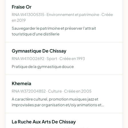
Fraise Or
RNA W413005315 · Environnement et patrimoine · Créée
en 2019
Sauvegarder le patrimoine et préserver l'attrait
touristique d'une distillerie
Gymnastique De Chissay
RNA W411002692 · Sport · Créée en 1993
Pratique de la gymnastique douce
Khemeia
RNA W372004852 · Culture · Créée en 2005
A caractère culturel, promotion musiques jazz et
improvisées par organisation et/oiy animations et
interventions pédagogiques ou création d'oeuvres et /ou
de spectacles.
La Ruche Aux Arts De Chissay