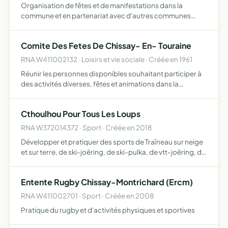
Organisation de fêtes et de manifestations dans la
commune et en partenariat avec d'autres communes
établissement d'une liaison entre les différentes
associations locales
Comite Des Fetes De Chissay- En- Touraine
RNA W411002132 · Loisirs et vie sociale · Créée en 1961
Réunir les personnes disponibles souhaitant participer à
des activités diverses, fêtes et animations dans la
commune, voyages, etc.
Cthoulhou Pour Tous Les Loups
RNA W372014372 · Sport · Créée en 2018
Développer et pratiquer des sports de Traîneau sur neige
et sur terre, de ski-joëring, de ski-pulka, de vtt-joëring, de
canicross, de cani-marche ainsi que toutes les disciplines
dérivées avec des chiens attelés
Entente Rugby Chissay-Montrichard (Ercm)
RNA W411002701 · Sport · Créée en 2008
Pratique du rugby et d'activités physiques et sportives