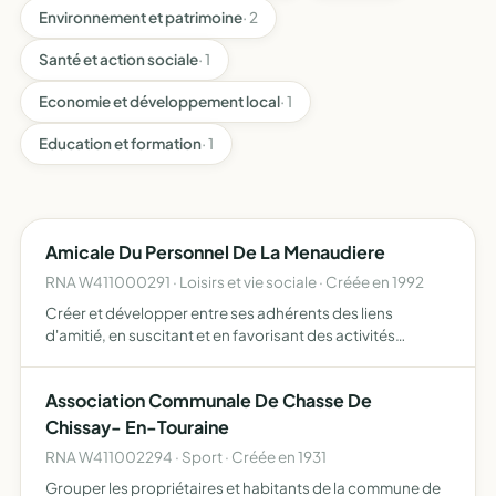
Environnement et patrimoine
· 2
Santé et action sociale
· 1
Economie et développement local
· 1
Education et formation
· 1
Amicale Du Personnel De La Menaudiere
RNA W411000291 · Loisirs et vie sociale · Créée en 1992
Créer et développer entre ses adhérents des liens
d'amitié, en suscitant et en favorisant des activités
culturelles et de loisirs communes organiser la solidarité
entre ses membres par l'aide morale et/ou matérielle de
Association Communale De Chasse De
l'…
Chissay- En-Touraine
RNA W411002294 · Sport · Créée en 1931
Grouper les propriétaires et habitants de la commune de