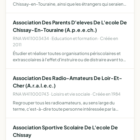
Chissay-en-Touraine, ainsi que les étrangers qui seraient
admis, en vue du développement des espèces
chassables, par la protection, le repeuplement, l'élevage,
Association Des Parents D'eleves De L'ecole De
la ré…
Chissay-En-Touraine (A.p.e.e.ch.)
RNA W411003434 · Education et formation · Créée en
2011
Étudier et réaliser toutes organisations périscolaires et
extrascolaires à l'effet d'instruire ou de distraire avant tout
les enfants mais aussi leurs parents et la population en
général veiller à la défense des intérêts …
Association Des Radio-Amateurs De Loir-Et-
Cher (A.r.a.l.e.c.)
RNA W411000743 · Loisirs et vie sociale · Créée en 1984
Regrouper tous les radioamateurs, au sens large du
terme, c'est-à-dire toute personne intéressée par la
radio, du département du Loir-et-Cher ou ceux d'autres
départements qui en feront la demande créer un lien
Association Sportive Scolaire De L'ecole De
amical ent…
Chissay