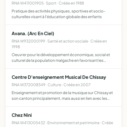
RNA W411001905 · Sport · Créée en 1988
Pratique des activités physiques, sportives et socio-
culturelles visant à l'éducation globale des enfants
Avana. (Arc En Ciel)
RNA W932000199 · Santé et action sociale · Créée en
1998
Oeuvrer pour le développement économique, social et
culturel de la population malgache en favorisant les
initiatives individuelles ou de groupe, propres à créer une
synergie, moteur d'un épanouissement aussi bien moral
Centre D'enseignement Musical De Chissay
qu…
RNA W372008349 · Culture · Créée en 2007
Enseignement et promotion de la musique sur Chissay et
son canton principalement, mais aussi en lien avec les
cantons et collectivités locales environnantes ainsi que
d'autres régions partenaires éventuelles
Chez Nini
RNA W413005432 · Environnement et patrimoine · Créée