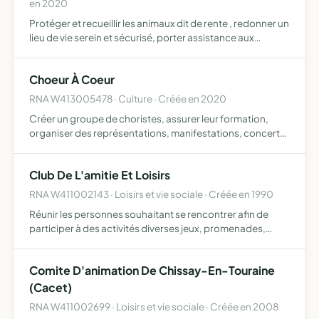
en 2020
Protéger et recueillir les animaux dit de rente , redonner un
lieu de vie serein et sécurisé, porter assistance aux
animaux en situation de détresse, de maltraitance,
d'abandon, disparition de leur propriétaire
Choeur À Coeur
RNA W413005478 · Culture · Créée en 2020
Créer un groupe de choristes, assurer leur formation,
organiser des représentations, manifestations, concerts,
ect Le répertoire des chants proposé par le Chef de
Choeur est polyphonique, polyculturel, sacré, liturgique
Club De L'amitie Et Loisirs
e…
RNA W411002143 · Loisirs et vie sociale · Créée en 1990
Réunir les personnes souhaitant se rencontrer afin de
participer à des activités diverses jeux, promenades,
voyages, sports, travaux manuels, danse, activités
culturelles, etc.
Comite D'animation De Chissay-En-Touraine
(Cacet)
RNA W411002699 · Loisirs et vie sociale · Créée en 2008