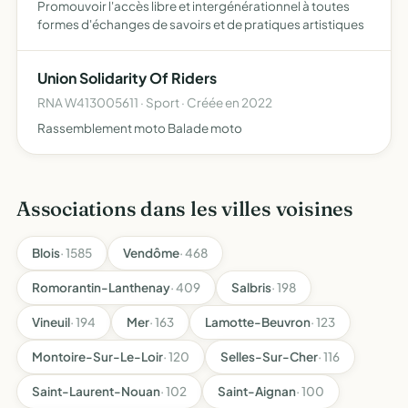
Promouvoir l'accès libre et intergénérationnel à toutes
formes d'échanges de savoirs et de pratiques artistiques
Union Solidarity Of Riders
RNA W413005611 · Sport · Créée en 2022
Rassemblement moto Balade moto
Associations dans les villes voisines
Blois
· 1585
Vendôme
· 468
Romorantin-Lanthenay
· 409
Salbris
· 198
Vineuil
· 194
Mer
· 163
Lamotte-Beuvron
· 123
Montoire-Sur-Le-Loir
· 120
Selles-Sur-Cher
· 116
Saint-Laurent-Nouan
· 102
Saint-Aignan
· 100