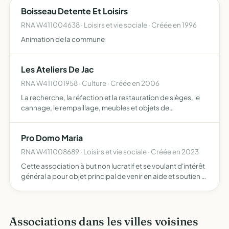
Boisseau Detente Et Loisirs
RNA W411004638 · Loisirs et vie sociale · Créée en 1996
Animation de la commune
Les Ateliers De Jac
RNA W411001958 · Culture · Créée en 2006
La recherche, la réfection et la restauration de sièges, le
cannage, le rempaillage, meubles et objets de
décoration, l'organisation de cours de réfection de
sièges, de peintures décoratives et de toutes
Pro Domo Maria
manifestations se…
RNA W411008689 · Loisirs et vie sociale · Créée en 2023
Cette association à but non lucratif et se voulant d'intérêt
général a pour objet principal de venir en aide et soutien à
des projets éducatifs, de formation professionnelle,
d'aide à la vie sociale et solidaire, d'action…
Associations dans les villes voisines