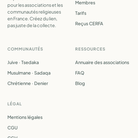
Membres
pour les associations et les
communautés religieuses
Tarifs
en France. Créez du lien,
Reçus CERFA
pas juste de la collecte.
COMMUNAUTÉS
RESSOURCES
Juive · Tsedaka
Annuaire des associations
Musulmane · Sadaqa
FAQ
Chrétienne · Denier
Blog
LÉGAL
Mentions légales
CGU