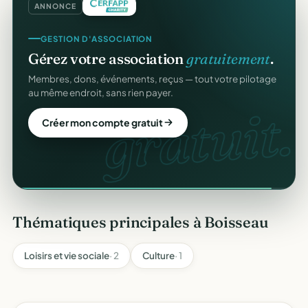
ANNONCE
GESTION D'ASSOCIATION
Gérez votre association
gratuitement
.
Membres, dons, événements, reçus — tout votre pilotage
au même endroit, sans rien payer.
gratuit.
Créer mon compte gratuit
Thématiques principales à Boisseau
Loisirs et vie sociale
· 2
Culture
· 1