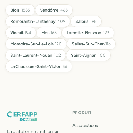
Blois
· 1585
Vendôme
· 468
Romorantin-Lanthenay
· 409
Salbris
· 198
Vineuil
· 194
Mer
· 163
Lamotte-Beuvron
· 123
Montoire-Sur-Le-Loir
· 120
Selles-Sur-Cher
· 116
Saint-Laurent-Nouan
· 102
Saint-Aignan
· 100
La Chaussée-Saint-Victor
· 86
PRODUIT
Associations
La plateforme tout-en-un