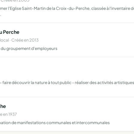
mer l'Eglise Saint-Martin de la Croix-du-Perche, classée à l'inventaire
…
u Perche
cal · Créée en 2013
es du groupement d'employeurs
faire découvrir la nature à tout public - réaliser des activités artistiques
che
e en 1937
rdination de manifestations communales et intercommunales