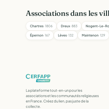
Associations dans les vil
Chartres
· 1806
Dreux
· 883
Nogent-Le-Ro
Épernon
· 167
Lèves
· 132
Maintenon
· 129
La plateforme tout-en-un pour les
associations et les communautés religieuses
en France. Créez du lien, pas juste de la
collecte.