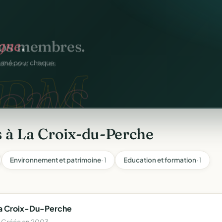
igne
.
os membres.
ons.
ntané pour chaque
RM.
dhésions — fini les
 à La Croix-du-Perche
Environnement et patrimoine
· 1
Education et formation
· 1
 La Croix-Du-Perche
· Créée en 2003