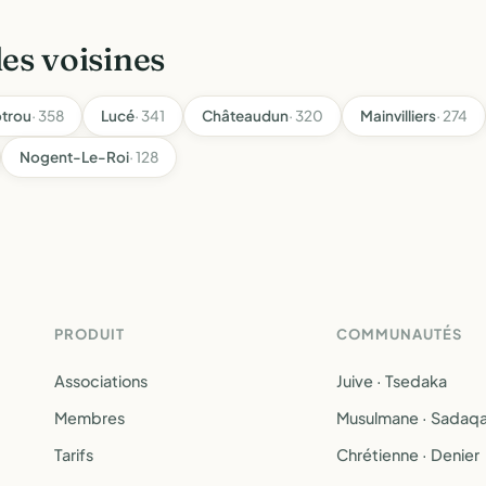
les voisines
trou
· 358
Lucé
· 341
Châteaudun
· 320
Mainvilliers
· 274
Nogent-Le-Roi
· 128
PRODUIT
COMMUNAUTÉS
Associations
Juive · Tsedaka
Membres
Musulmane · Sadaq
Tarifs
Chrétienne · Denier