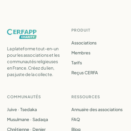
PRODUIT
Associations
La plateforme tout-en-un
Membres
pour les associations et les
communautés religieuses
Tarifs
en France. Créez du lien,
Reçus CERFA
pas juste de la collecte.
COMMUNAUTÉS
RESSOURCES
Juive · Tsedaka
Annuaire des associations
Musulmane · Sadaqa
FAQ
Chrétienne · Denier
Blog