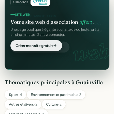
ANNONCE
SITE WEB
Votre site web d'association
offert
.
Une page publique élégante et un site de collecte, prêts
en cinq minutes. Sans webmaster.
web
Créer mon site gratuit
Thématiques principales à Guainville
Sport
· 4
Environnement et patrimoine
· 2
Autres et divers
· 2
Culture
· 2
Loisirs et vie sociale
· 2