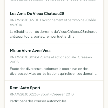
avec les municipalites de guainville de gilles et du mesnil
simon et les relais paroissiaux correspondants…
Les Amis Du Vieux Chateau28
RNA W283002701 · Environnement et patrimoine · Créée
en 2014
La réhabilitation du domaine du Vieux Château28 ruine du
château, tours, portes, remparts et jardins
Mieux Vivre Avec Vous
RNA W283000284 · Santé et action sociale · Créée en
2008
Étude des diverses questions et la coordination des
diverses activités ou réalisations qui relèvent du domaine
social et familial assurer, au point de vue matériel et moral,
la défense et la représentation des intérêts gé…
Remi Auto Sport
RNA W283002268 · Sport · Créée en 2010
Participer à des courses automobiles