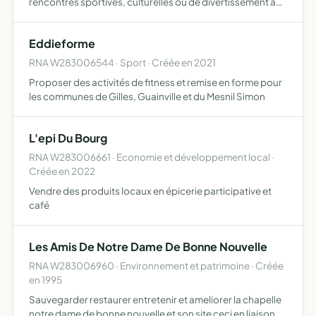
rencontres sportives, culturelles ou de divertissement à
destination des habitants de la commune et des villages
voisins
Eddieforme
RNA W283006544 · Sport · Créée en 2021
Proposer des activités de fitness et remise en forme pour
les communes de Gilles, Guainville et du Mesnil Simon
L'epi Du Bourg
RNA W283006661 · Economie et développement local ·
Créée en 2022
Vendre des produits locaux en épicerie participative et
café
Les Amis De Notre Dame De Bonne Nouvelle
RNA W283006960 · Environnement et patrimoine · Créée
en 1995
Sauvegarder restaurer entretenir et ameliorer la chapelle
notre dame de bonne nouvelle et son site ceci en liaison