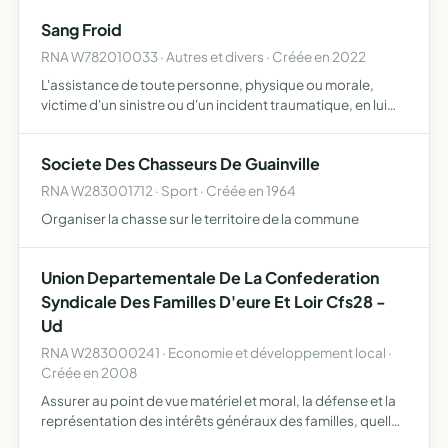
Sang Froid
RNA W782010033 · Autres et divers · Créée en 2022
L'assistance de toute personne, physique ou morale,
victime d'un sinistre ou d'un incident traumatique, en lui
procurant un soutien adapté la réalisation de nettoyage
technique post-mortem pour le compte d'une famille
Societe Des Chasseurs De Guainville
par…
RNA W283001712 · Sport · Créée en 1964
Organiser la chasse sur le territoire de la commune
Union Departementale De La Confederation
Syndicale Des Familles D'eure Et Loir Cfs28 -
Ud
RNA W283000241 · Economie et développement local ·
Créée en 2008
Assurer au point de vue matériel et moral, la défense et la
représentation des intérêts généraux des familles, quelle
que soit leur situation juridique, en particulier en leur