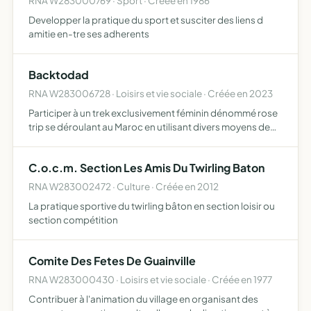
RNA W283000769 · Sport · Créée en 1986
Developper la pratique du sport et susciter des liens d
amitie en-tre ses adherents
Backtodad
RNA W283006728 · Loisirs et vie sociale · Créée en 2023
Participer à un trek exclusivement féminin dénommé rose
trip se déroulant au Maroc en utilisant divers moyens de
financement demande de sponsors, récolte de dons,
animations sportives ou culturelles, vente d'aliments ou
C.o.c.m. Section Les Amis Du Twirling Baton
o…
RNA W283002472 · Culture · Créée en 2012
La pratique sportive du twirling bâton en section loisir ou
section compétition
Comite Des Fetes De Guainville
RNA W283000430 · Loisirs et vie sociale · Créée en 1977
Contribuer à l'animation du village en organisant des