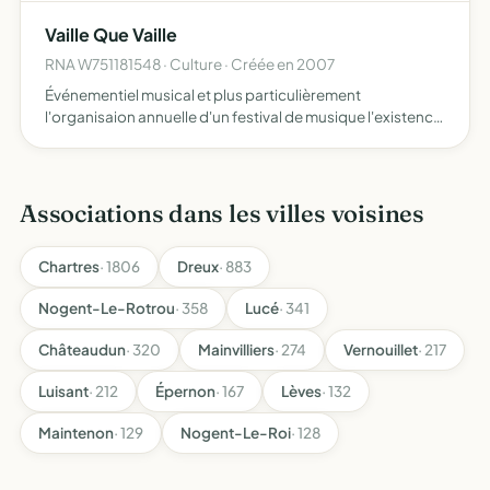
qualité d'usagers, notamment de locataires ou…
Vaille Que Vaille
RNA W751181548 · Culture · Créée en 2007
Événementiel musical et plus particulièrement
l'organisaion annuelle d'un festival de musique l'existence
de l'association se confond véritablement avec ce dernier
puisqu'il s'agit pour le moment de son unique champ
d'act…
Associations dans les villes voisines
Chartres
· 1806
Dreux
· 883
Nogent-Le-Rotrou
· 358
Lucé
· 341
Châteaudun
· 320
Mainvilliers
· 274
Vernouillet
· 217
Luisant
· 212
Épernon
· 167
Lèves
· 132
Maintenon
· 129
Nogent-Le-Roi
· 128