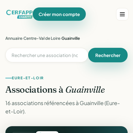
Créer mon compte
Annuaire
›
Centre-Val de Loire
›
Guainville
Rechercher
EURE-ET-LOIR
Associations à
Guainville
16 associations référencées à Guainville (Eure-
et-Loir).