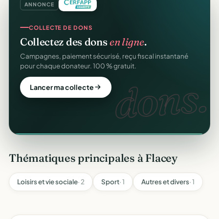
ANNONCE
CRM ASSOCIATIF
COLLECTE DE DONS
Un
CRM complet
pour vos membres.
Collectez des dons
en ligne
.
Fiches donateurs, historique des dons, relances,
Campagnes, paiement sécurisé, reçu fiscal instantané
adhésions — fini les fichiers Excel.
pour chaque donateur. 100 % gratuit.
CRM
dons.
Découvrir le CRM gratuit
Lancer ma collecte
Thématiques principales à Flacey
Loisirs et vie sociale
· 2
Sport
· 1
Autres et divers
· 1