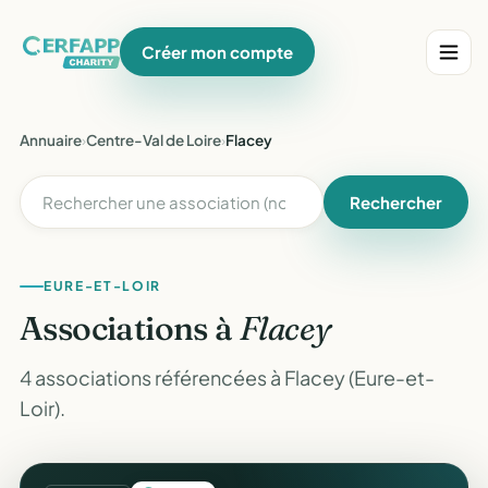
Créer mon compte
Annuaire
›
Centre-Val de Loire
›
Flacey
Rechercher
EURE-ET-LOIR
Associations à
Flacey
4 associations référencées à Flacey (Eure-et-
Loir).