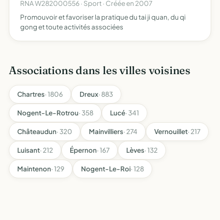
RNA W282000556 · Sport · Créée en 2007
Promouvoir et favoriser la pratique du tai ji quan, du qi
gong et toute activités associées
Associations dans les villes voisines
Chartres
· 1806
Dreux
· 883
Nogent-Le-Rotrou
· 358
Lucé
· 341
Châteaudun
· 320
Mainvilliers
· 274
Vernouillet
· 217
Luisant
· 212
Épernon
· 167
Lèves
· 132
Maintenon
· 129
Nogent-Le-Roi
· 128