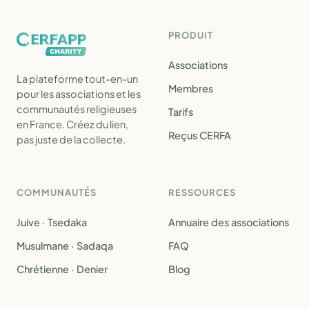
PRODUIT
Associations
La plateforme tout-en-un
Membres
pour les associations et les
communautés religieuses
Tarifs
en France. Créez du lien,
Reçus CERFA
pas juste de la collecte.
COMMUNAUTÉS
RESSOURCES
Juive · Tsedaka
Annuaire des associations
Musulmane · Sadaqa
FAQ
Chrétienne · Denier
Blog