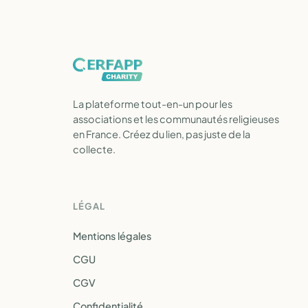
La plateforme tout-en-un pour les
associations et les communautés religieuses
en France. Créez du lien, pas juste de la
collecte.
LÉGAL
Mentions légales
CGU
CGV
Confidentialité