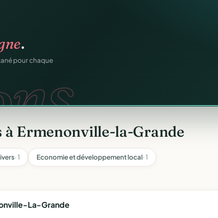
ation
offert
.
igne
.
web.
prêts en cinq minutes.
ons.
ntané pour chaque
s à Ermenonville-la-Grande
ivers
· 1
Economie et développement local
· 1
onville-La-Grande