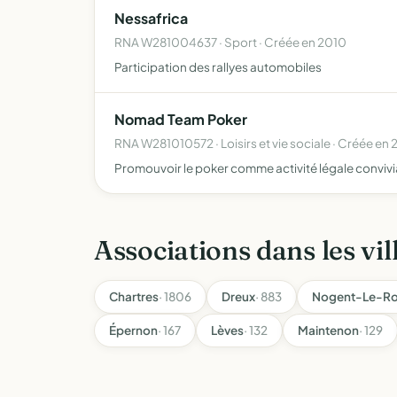
Nessafrica
RNA W281004637 · Sport · Créée en 2010
Participation des rallyes automobiles
Nomad Team Poker
RNA W281010572 · Loisirs et vie sociale · Créée en
Promouvoir le poker comme activité légale conviviale
Associations dans les vil
Chartres
· 1806
Dreux
· 883
Nogent-Le-Ro
Épernon
· 167
Lèves
· 132
Maintenon
· 129