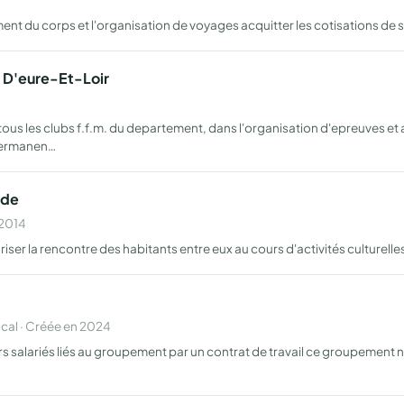
ent du corps et l'organisation de voyages acquitter les cotisations de
 D'eure-Et-Loir
us les clubs f.f.m. du departement, dans l'organisation d'epreuves et a
 permanen…
nde
 2014
r la rencontre des habitants entre eux au cours d'activités culturelles, 
al · Créée en 2024
s salariés liés au groupement par un contrat de travail ce groupement 