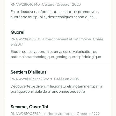
RNA W281010140 · Culture · Créée en 2023
Faire découvrir , informer , transmettre et promouvoir ,
auprès de tout public , des techniques et pratiques
psycho corporelles et / ou artistiques , relevant du bien-
être , du mieux-être et de l'épanouissement personnel
Quorel
RNA W281005902 · Environnement et patrimoine · Créée
en 2017
Étude, conservation, mise en valeur et valorisation du
patrimoine archéologique, géologique et pédologique
Sentiers D'ailleurs
RNA W281003733 · Sport · Créée en 2005
Découverte de divers milieux naturels, notamment par la
pratique conviviale de la randonnée pédestre
Sesame, Ouvre Toi
RNA W281003742 · Loisirs et vie sociale · Créée en 1999