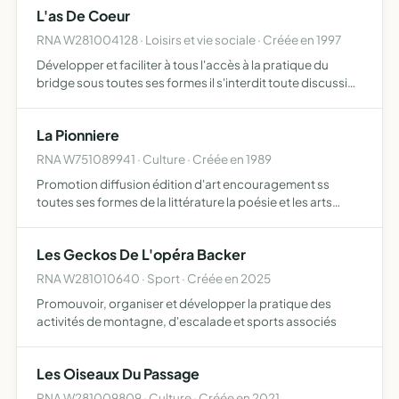
L'as De Coeur
d'idées et …
RNA W281004128 · Loisirs et vie sociale · Créée en 1997
Développer et faciliter à tous l'accès à la pratique du
bridge sous toutes ses formes il s'interdit toute discussion
de nature politique ou confessionnelle et il s'interdit aussi
toute discrimination sociale, politique ou…
La Pionniere
RNA W751089941 · Culture · Créée en 1989
Promotion diffusion édition d'art encouragement ss
toutes ses formes de la littérature la poésie et les arts
graphiques, la publication d'oeuvres bibliophilipque et de
revues
Les Geckos De L'opéra Backer
RNA W281010640 · Sport · Créée en 2025
Promouvoir, organiser et développer la pratique des
activités de montagne, d'escalade et sports associés
Les Oiseaux Du Passage
RNA W281009809 · Culture · Créée en 2021