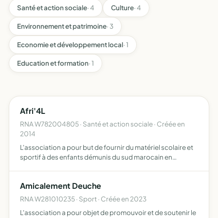
Santé et action sociale
· 4
Culture
· 4
Environnement et patrimoine
· 3
Economie et développement local
· 1
Education et formation
· 1
Afri'4L
RNA W782004805 · Santé et action sociale · Créée en
2014
L'association a pour but de fournir du matériel scolaire et
sportif à des enfants démunis du sud marocain en
participant à une ou plusieurs éditions du rallye-raid
humanitaire 4L TROPHY à bord d'une renault 4L pour ce
Amicalement Deuche
fai…
RNA W281010235 · Sport · Créée en 2023
L'association a pour objet de promouvoir et de soutenir le