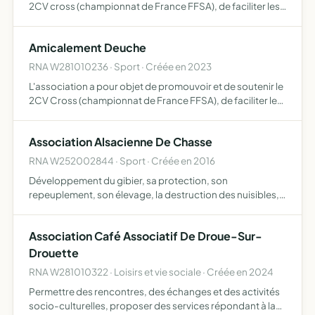
2CV cross (championnat de France FFSA), de faciliter les
échanges entre les passionnés de cette discipline,
d'organiser des évènements liés au CV cross et de cont…
Amicalement Deuche
RNA W281010236 · Sport · Créée en 2023
L'association a pour objet de promouvoir et de soutenir le
2CV Cross (championnat de France FFSA), de faciliter les
échanges entre les passionnés de cette discipline,
d'organiser des évènements liés au 2CV Cross et de con…
Association Alsacienne De Chasse
RNA W252002844 · Sport · Créée en 2016
Développement du gibier, sa protection, son
repeuplement, son élevage, la destruction des nuisibles,
la répression du braconnage et l'exploitation rationnelle
de la chasse sur les territoires où l'association possédera
Association Café Associatif De Droue-Sur-
le…
Drouette
RNA W281010322 · Loisirs et vie sociale · Créée en 2024
Permettre des rencontres, des échanges et des activités
socio-culturelles, proposer des services répondant à la