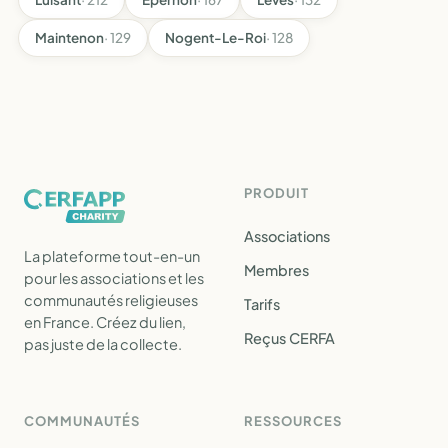
Maintenon
· 129
Nogent-Le-Roi
· 128
PRODUIT
Associations
La plateforme tout-en-un
Membres
pour les associations et les
communautés religieuses
Tarifs
en France. Créez du lien,
Reçus CERFA
pas juste de la collecte.
COMMUNAUTÉS
RESSOURCES