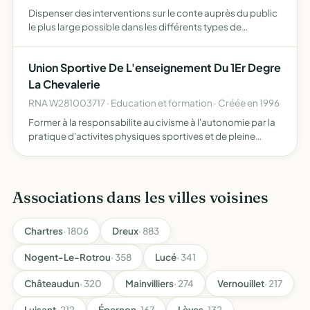
Dispenser des interventions sur le conte auprès du public
le plus large possible dans les différents types de
structures existant
Union Sportive De L'enseignement Du 1Er Degre
La Chevalerie
RNA W281003717 · Education et formation · Créée en 1996
Former à la responsabilite au civisme à l'autonomie par la
pratique d'activites physiques sportives et de pleine
nature d'activites socio-culturelles elle contribue a
l'éducation globale des enfants
Associations dans les villes voisines
Chartres
· 1806
Dreux
· 883
Nogent-Le-Rotrou
· 358
Lucé
· 341
Châteaudun
· 320
Mainvilliers
· 274
Vernouillet
· 217
Luisant
· 212
Épernon
· 167
Lèves
· 132