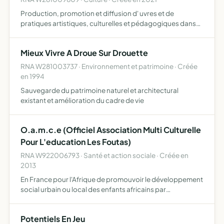
Production, promotion et diffusion d' uvres et de
pratiques artistiques, culturelles et pédagogiques dans
les domaines de la création littéraire, des arts plastiques
et photographiques, de la musique et du spectacle vivan…
Mieux Vivre A Droue Sur Drouette
RNA W281003737 · Environnement et patrimoine · Créée
en 1994
Sauvegarde du patrimoine naturel et architectural
existant et amélioration du cadre de vie
O.a.m.c.e (Officiel Association Multi Culturelle
Pour L'education Les Foutas)
RNA W922006793 · Santé et action sociale · Créée en
2013
En France pour l'Afrique de promouvoir le développement
social urbain ou local des enfants africains par
l'éducation, la formation, la culture, le sport
l'encadrement des jeunes orphelins et des enfants
Potentiels En Jeu
défavorisés l'inse…