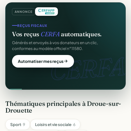
ANNONCE
REÇUS FISCAUX
Vos reçus
CERFA
automatiques.
Générés et envoyés à vos donateurs en un clic,
conformes au modèle officiel n°11580.
CERFA.
Automatiser mes reçus
Thématiques principales à Droue-sur-
Drouette
Sport
· 9
Loisirs et vie sociale
· 6