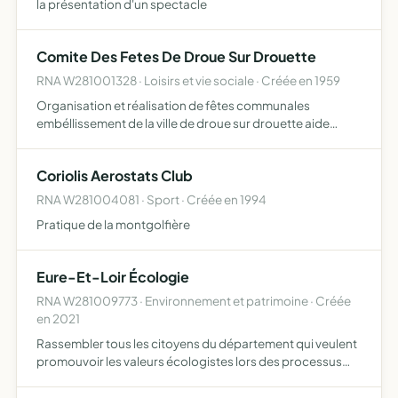
la présentation d'un spectacle
Comite Des Fetes De Droue Sur Drouette
RNA W281001328 · Loisirs et vie sociale · Créée en 1959
Organisation et réalisation de fêtes communales
embéllissement de la ville de droue sur drouette aide
éfficace aux oeuvres sociales et d asistance de la
commune
Coriolis Aerostats Club
RNA W281004081 · Sport · Créée en 1994
Pratique de la montgolfière
Eure-Et-Loir Écologie
RNA W281009773 · Environnement et patrimoine · Créée
en 2021
Rassembler tous les citoyens du département qui veulent
promouvoir les valeurs écologistes lors des processus
électoraux et en partage les valeurs Promouvoir
l'engagement citoyen et à constituer une plateforme