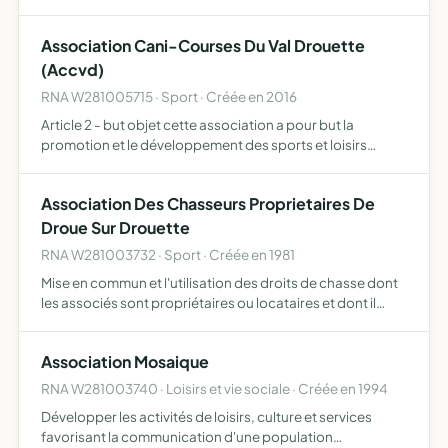
demande des citoyens et définis par l'association, offrir
aux associations et aux artistes un lieu d'épanouis…
Association Cani-Courses Du Val Drouette
(Accvd)
RNA W281005715 · Sport · Créée en 2016
Article 2 - but objet cette association a pour but la
promotion et le développement des sports et loisirs
canins unissant dans un même effort un ou plusieurs
chiens et un être humain l'association a pour objet le
Association Des Chasseurs Proprietaires De
développ…
Droue Sur Drouette
RNA W281003732 · Sport · Créée en 1981
Mise en commun et l'utilisation des droits de chasse dont
les associés sont propriétaires ou locataires et dont il
pourraient devenir propriétaires par la suite, pour en jouir
en commun ainsi qu'il va être dit destruction…
Association Mosaique
RNA W281003740 · Loisirs et vie sociale · Créée en 1994
Développer les activités de loisirs, culture et services
favorisant la communication d'une population