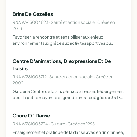
tradition rimé, organisation de conférences, des
enseignements et de séminaires ainsi que des sessions
Brins De Gazelles
régulières d'é…
RNA W913004823 · Santé et action sociale · Créée en
2013
Favoriser la rencontre et sensibiliser aux enjeux
environnementaux grâce aux activités sportives ou
ludiques (jeux de société collaboratifs par exemple)
Centre D'animations, D'expressions Et De
Loisirs
RNA W281003719 · Santé et action sociale · Créée en
2002
Garderie Centre de loisirs péri scolaire sans hébergement
pour la petite moyenne et grande enfance âgée de 3 à 18
ans
Chore O ' Danse
RNA W281003734 · Culture · Créée en 1993
Enseignement et pratique de la danse avec en fin d'année,