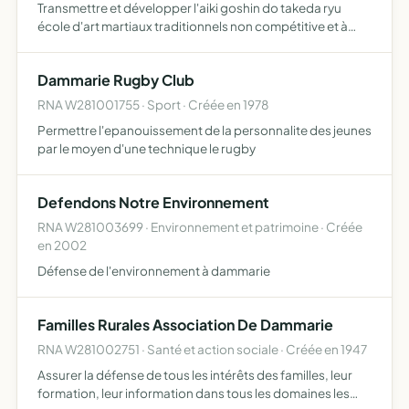
Transmettre et développer l'aiki goshin do takeda ryu
école d'art martiaux traditionnels non compétitive et à
vocation culturelle dans l'esprit du nihon sobudo rengo
kai et de son maitre
Dammarie Rugby Club
RNA W281001755 · Sport · Créée en 1978
Permettre l'epanouissement de la personnalite des jeunes
par le moyen d'une technique le rugby
Defendons Notre Environnement
RNA W281003699 · Environnement et patrimoine · Créée
en 2002
Défense de l'environnement à dammarie
Familles Rurales Association De Dammarie
RNA W281002751 · Santé et action sociale · Créée en 1947
Assurer la défense de tous les intérêts des familles, leur
formation, leur information dans tous les domaines les