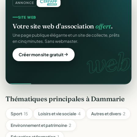
ANNONCE
SITE WEB
Votre site web d'association
offert
.
Une page publique élégante et un site de collecte, prêts
en cinq minutes. Sans webmaster.
web.
Créer mon site gratuit
Thématiques principales à Dammarie
Sport
· 15
Loisirs et vie sociale
· 4
Autres et divers
· 2
Environnement et patrimoine
· 2
Education et formation
· 1