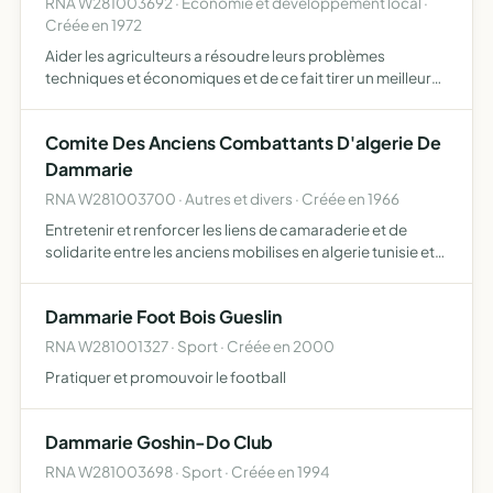
RNA W281003692 · Economie et développement local ·
Créée en 1972
Aider les agriculteurs a résoudre leurs problèmes
techniques et économiques et de ce fait tirer un meilleur
revenu des exploitations
Comite Des Anciens Combattants D'algerie De
Dammarie
RNA W281003700 · Autres et divers · Créée en 1966
Entretenir et renforcer les liens de camaraderie et de
solidarite entre les anciens mobilises en algerie tunisie et
maroc et leur permettre par une action concertée
d'assurer la sauvegarde de leures droits matériels et mo…
Dammarie Foot Bois Gueslin
RNA W281001327 · Sport · Créée en 2000
Pratiquer et promouvoir le football
Dammarie Goshin-Do Club
RNA W281003698 · Sport · Créée en 1994