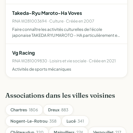
Takeda-Ryu Maroto-Ha Voves
RNA W281003694 · Culture · Créée en 2007
Faire connaître les activités culturelles de l'école
japonaise TAKEDA RYU MAROTO - HA particulièrement en
enseignant l'esprit et les techniques de cette école
traditionnelle d'AIKI - JUJUTSU et de maintenir des liens
Vg Racing
d'am…
RNA W281009830 · Loisirs et vie sociale · Créée en 2021
Activités de sports mécaniques
Associations dans les villes voisines
Chartres
· 1806
Dreux
· 883
Nogent-Le-Rotrou
· 358
Lucé
· 341
Châteaudun
· 320
Mainvilliers
· 274
Vernouillet
· 217