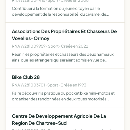
RNA W281004415 · Sport · Créée en 2008
Contribuer à la formation du jeune citoyen par le
développement de la responsabilité, du civisme, de
l'autonomie au travers de la pratique d'activités
physiques, sportives, d'activités socioculturelles
Associations Des Propriétaires Et Chasseurs De
Vovelles-Ormoy
RNA W281009959 · Sport · Créée en 2022
Réunir les propriétaires et chasseurs des deux hameaux
ainsi que les étrangers qui seraient admis en vue de
l'organisation de la chasse et de la protection des
propriétés et des récoltes, et enfin de respecter le droit
Bike Club 28
de…
RNA W281003701 · Sport · Créée en 1993
Faire découvrir la pratique du pocket bike mini-motos et
organiser des randonnées en deux roues motorisés
promouvoir la pratique du deux roues en général
Centre De Developpement Agricole De La
Region De Chartres-Sud