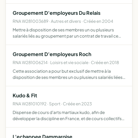
représenter et promouvoir tous les services dont elles
peuvent avoir besoin
Groupement D'employeurs Du Relais
RNA W281003689 · Autres et divers · Créée en 2004
Mettre à disposition de ses membres un ou plusieurs
salariés liés au groupement par un contrat de travail ce
groupement ne peut effectuer que des opérations à but
non lucratif
Groupement D'employeurs Roch
RNA W281006214 · Loisirs et vie sociale · Créée en 2018
Cette association a pour but exclusif de mettre à la
disposition de ses membres un ou plusieurs salariés liées
au Groupement par un contrat de travail ce Groupement
ne peut effectuer que des opérations à but non lucratif
Kudo & Fit
RNA W281010192 · Sport · Créée en 2023
Dispense de cours d'arts martiaux kudo, afin de
développer la discipline en France, et de cours collectifs
de type fitness fitness
L'echappee Dammaroise