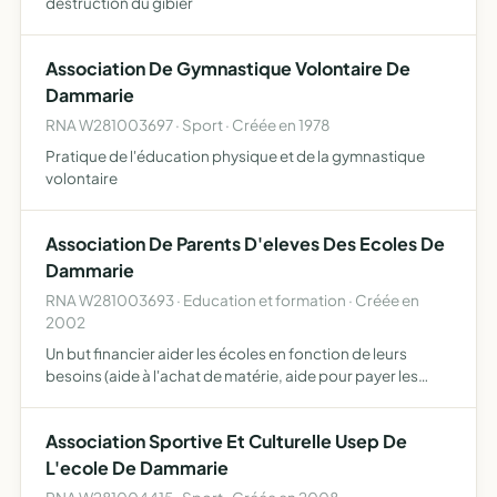
destruction du gibier
Association De Gymnastique Volontaire De
Dammarie
RNA W281003697 · Sport · Créée en 1978
Pratique de l'éducation physique et de la gymnastique
volontaire
Association De Parents D'eleves Des Ecoles De
Dammarie
RNA W281003693 · Education et formation · Créée en
2002
Un but financier aider les écoles en fonction de leurs
besoins (aide à l'achat de matérie, aide pour payer les
spectacles, voyages, sorties) un but ludique organisation
de fêtes de kermesses
Association Sportive Et Culturelle Usep De
L'ecole De Dammarie