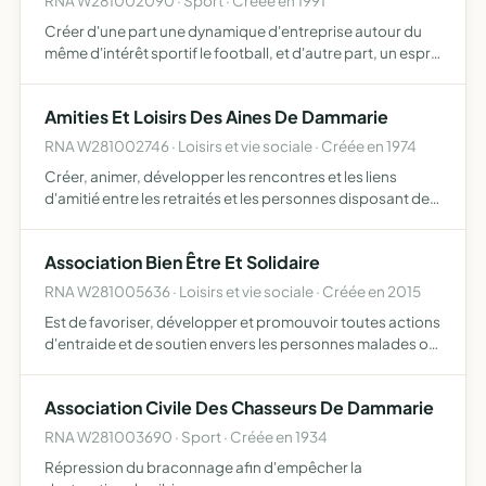
RNA W281002090 · Sport · Créée en 1991
Créer d'une part une dynamique d'entreprise autour du
même d'intérêt sportif le football, et d'autre part, un esprit
de partenariat entre les sponsors de l'amicale de lucé
football
Amities Et Loisirs Des Aines De Dammarie
RNA W281002746 · Loisirs et vie sociale · Créée en 1974
Créer, animer, développer les rencontres et les liens
d'amitié entre les retraités et les personnes disposant de
temps libre
Association Bien Être Et Solidaire
RNA W281005636 · Loisirs et vie sociale · Créée en 2015
Est de favoriser, développer et promouvoir toutes actions
d'entraide et de soutien envers les personnes malades ou
sortant de maladie afin d'apporter une aide humanitaire et
technique pour permettre de faciliter le passag…
Association Civile Des Chasseurs De Dammarie
RNA W281003690 · Sport · Créée en 1934
Répression du braconnage afin d'empêcher la