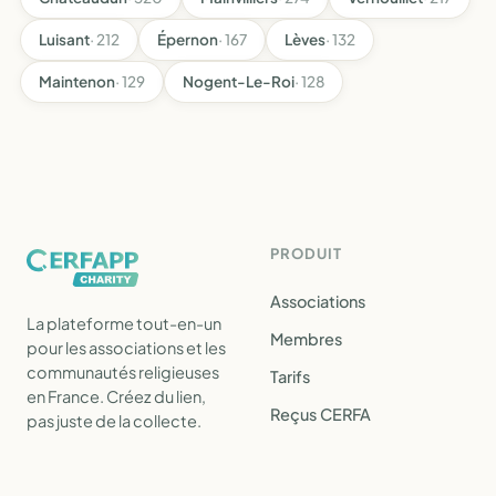
Luisant
· 212
Épernon
· 167
Lèves
· 132
Maintenon
· 129
Nogent-Le-Roi
· 128
PRODUIT
Associations
La plateforme tout-en-un
Membres
pour les associations et les
communautés religieuses
Tarifs
en France. Créez du lien,
Reçus CERFA
pas juste de la collecte.