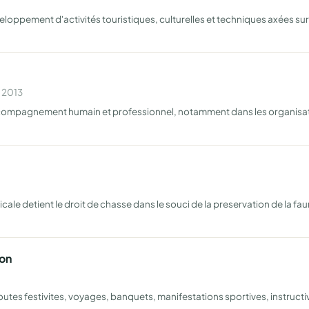
éveloppement d'activités touristiques, culturelles et techniques axées sur 
n 2013
compagnement humain et professionnel, notamment dans les organisation
l amicale detient le droit de chasse dans le souci de la preservation de 
on
outes festivites, voyages, banquets, manifestations sportives, instruct