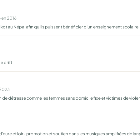
 en 2016
ikot au Népal afin qu'ils puissent bénéficier d'un enseignement scolaire
e drift
 2023
tion de détresse comme les femmes sans domicile fixe et victimes de viol
 d'eure et loir- promotion et soutien dans les musiques amplifiées de la