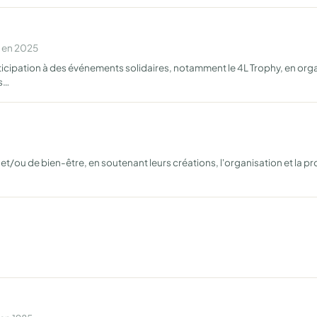
e en 2025
ticipation à des événements solidaires, notamment le 4L Trophy, en org
us…
s et/ou de bien-être, en soutenant leurs créations, l'organisation et la 