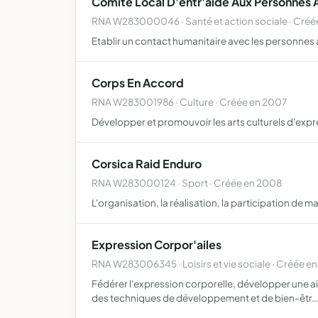
Comite Local D'entr'aide Aux Personnes
RNA W283000046 · Santé et action sociale · Créé
Etablir un contact humanitaire avec les personnes a
Corps En Accord
RNA W283001986 · Culture · Créée en 2007
Développer et promouvoir les arts culturels d'expr
Corsica Raid Enduro
RNA W283000124 · Sport · Créée en 2008
L'organisation, la réalisation, la participation de
Expression Corpor'ailes
RNA W283006345 · Loisirs et vie sociale · Créée e
Fédérer l'expression corporelle, développer une ais
des techniques de développement et de bien-êtr…