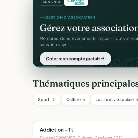
ANNONCE
GESTION D'ASSOCIATION
Gérez votre associatio
gra
Membres, dons, événements, reçus — tout votre p
sans rien payer.
Créer mon compte gratuit
Thématiques principale
Sport
· 10
Culture
· 5
Loisirs et vie sociale
· 5
Addiction - Tt
RNA W602001817 · Culture · Créée en 2012