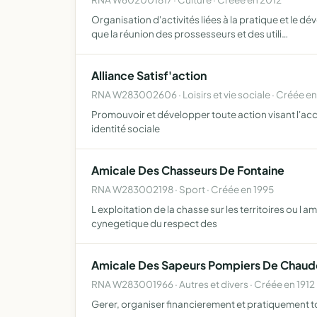
Organisation d'activités liées à la pratique et le d
que la réunion des prossesseurs et des utili…
Alliance Satisf'action
RNA W283002606 · Loisirs et vie sociale · Créée e
Promouvoir et développer toute action visant l'ac
identité sociale
Amicale Des Chasseurs De Fontaine
RNA W283002198 · Sport · Créée en 1995
L exploitation de la chasse sur les territoires ou 
cynegetique du respect des
Amicale Des Sapeurs Pompiers De Chaud
RNA W283001966 · Autres et divers · Créée en 1912
Gerer, organiser financierement et pratiquement t