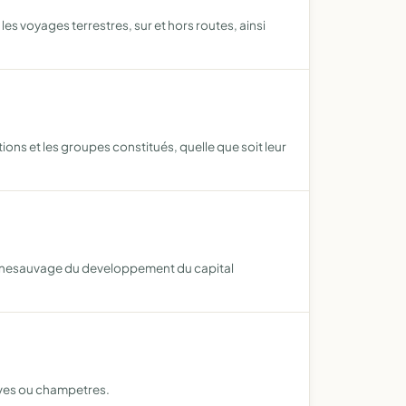
les voyages terrestres, sur et hors routes, ainsi
s et les groupes constitués, quelle que soit leur
la faunesauvage du developpement du capital
ives ou champetres.