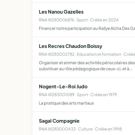
Les Nanou Gazelles
RNA W283006876 · Sport · Créée en 2024
Financer notre participation au Rallye Aïcha Des G
Les Recres Chaudon Boissy
RNA W283002782 · Education et formation · Créée
Organiser et animer des activités périscolaires des
substituer au rôle pédagogique de ceux-ci, et à…
Nogent-Le-Roi Judo
RNA W283001089 · Sport · Créée en 1979
La pratique des arts martiaux
Sagal Compagnie
RNA W283000433 · Culture · Créée en 1998