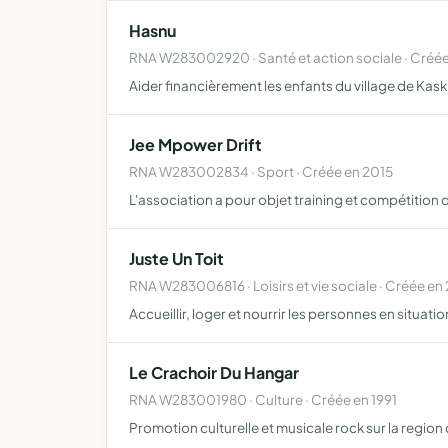
Hasnu
RNA W283002920 · Santé et action sociale · Créée
Aider financièrement les enfants du village de Kask
Jee Mpower Drift
RNA W283002834 · Sport · Créée en 2015
L'association a pour objet training et compétition d
Juste Un Toit
RNA W283006816 · Loisirs et vie sociale · Créée en
Accueillir, loger et nourrir les personnes en situa
Le Crachoir Du Hangar
RNA W283001980 · Culture · Créée en 1991
Promotion culturelle et musicale rock sur la region