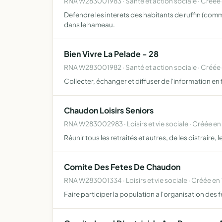
RNA W283001983 · Santé et action sociale · Créée
Defendre les interets des habitants de ruffin (co
dans le hameau.
Bien Vivre La Pelade - 28
RNA W283001982 · Santé et action sociale · Créée
Collecter, échanger et diffuser de l'information en
Chaudon Loisirs Seniors
RNA W283002983 · Loisirs et vie sociale · Créée en
Réunir tous les retraités et autres, de les distraire
Comite Des Fetes De Chaudon
RNA W283001334 · Loisirs et vie sociale · Créée en
Faire participer la population a l'organisation des f