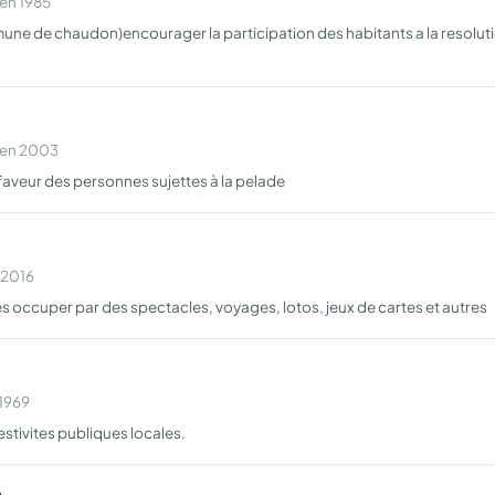
 en 1985
mmune de chaudon)encourager la participation des habitants a la reso
 en 2003
 faveur des personnes sujettes à la pelade
 2016
, les occuper par des spectacles, voyages, lotos, jeux de cartes et autres
 1969
estivites publiques locales.