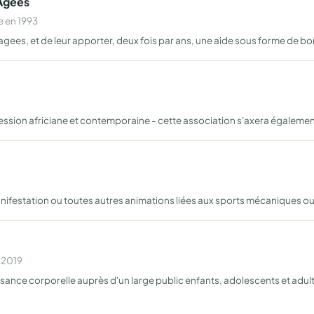
 Agees
e en 1993
gees, et de leur apporter, deux fois par ans, une aide sous forme de bon
ession africiane et contemporaine - cette association s'axera également 
 manifestation ou toutes autres animations liées aux sports mécaniques ou
n 2019
ance corporelle auprès d'un large public enfants, adolescents et adultes