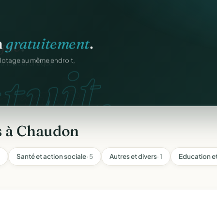
n
gratuitement
.
tuit.
ilotage au même endroit,
s à Chaudon
Santé et action sociale
· 5
Autres et divers
· 1
Education e