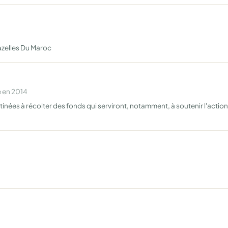
azelles Du Maroc
 en 2014
tinées à récolter des fonds qui serviront, notamment, à soutenir l'actio