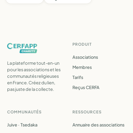
PRODUIT
Associations
La plateforme tout-en-un
Membres
pour les associations et les
communautés religieuses
Tarifs
en France. Créez du lien,
Reçus CERFA
pas juste de la collecte.
COMMUNAUTÉS
RESSOURCES
Juive · Tsedaka
Annuaire des associations