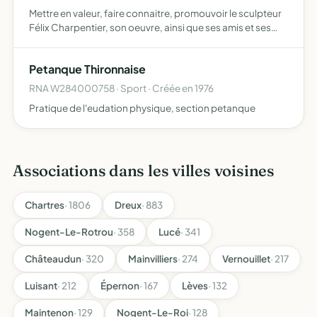
Mettre en valeur, faire connaitre, promouvoir le sculpteur
Félix Charpentier, son oeuvre, ainsi que ses amis et ses
lieux de résidence dont la Villa Charpentier à CHASSANT
Petanque Thironnaise
RNA W284000758 · Sport · Créée en 1976
Pratique de l'eudation physique, section petanque
Associations dans les villes voisines
Chartres
· 1806
Dreux
· 883
Nogent-Le-Rotrou
· 358
Lucé
· 341
Châteaudun
· 320
Mainvilliers
· 274
Vernouillet
· 217
Luisant
· 212
Épernon
· 167
Lèves
· 132
Maintenon
· 129
Nogent-Le-Roi
· 128