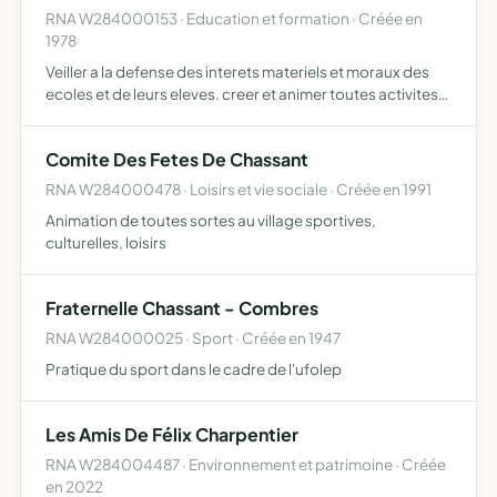
RNA W284000153 · Education et formation · Créée en
1978
Veiller a la defense des interets materiels et moraux des
ecoles et de leurs eleves. creer et animer toutes activites
socio-culturelles, educatives et sportives..
Comite Des Fetes De Chassant
RNA W284000478 · Loisirs et vie sociale · Créée en 1991
Animation de toutes sortes au village sportives,
culturelles, loisirs
Fraternelle Chassant - Combres
RNA W284000025 · Sport · Créée en 1947
Pratique du sport dans le cadre de l'ufolep
Les Amis De Félix Charpentier
RNA W284004487 · Environnement et patrimoine · Créée
en 2022