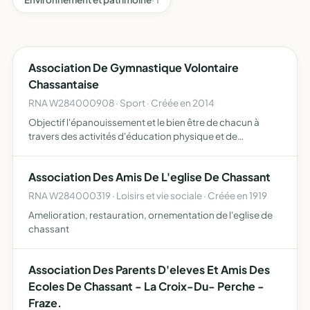
Association De Gymnastique Volontaire
Chassantaise
RNA W284000908 · Sport · Créée en 2014
Objectif l'épanouissement et le bien être de chacun à
travers des activités d'éducation physique et de
gymnastique volontaire. Les séances organisées sont
construites autour d'activités physiques multiples
Association Des Amis De L'eglise De Chassant
destinées aux p…
RNA W284000319 · Loisirs et vie sociale · Créée en 1919
Amelioration, restauration, ornementation de l'eglise de
chassant
Association Des Parents D'eleves Et Amis Des
Ecoles De Chassant - La Croix-Du- Perche -
Fraze.